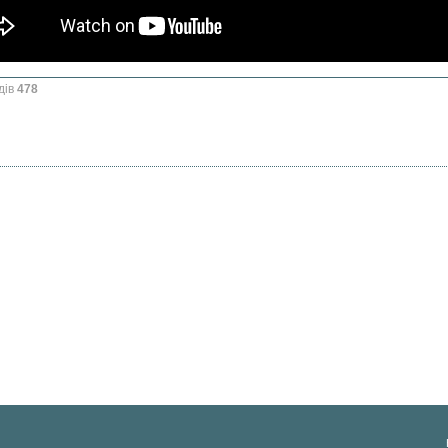
дів
478