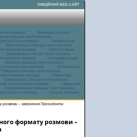
ОФІЦІЙНИЙ ВЕБ-САЙТ
іальна громада
Велицька сільська
вська сільська територіальна
ериторіальна громада
Головненська
Дубечненська сільська територіальна
ериторіальна громада
Заболоттівська
Забродівська сільська територіальна
ериторіальна громада
Колодяжненська
Луківська селищна територіальна
а територіальна громада
Любомльська
Поворська сільська територіальна
територіальна громада
Рівненська
Самарівська сільська територіальна
ьська територіальна громада
Смідинська
Старовижівська селищна територіальна
ериторіальна громада
Шацька селищна
у розмови – звернення Президента
вного формату розмови –
а