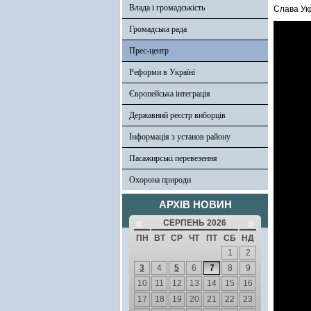
Влада і громадськість
Слава Укр
Громадська рада
Прес-центр
Реформи в Україні
Європейська інтеграція
Державний реєстр виборців
Інформація з установ району
Пасажирські перевезення
Охорона природи
АРХІВ НОВИН
«
»
СЕРПЕНЬ 2026
ПН
ВТ
СР
ЧТ
ПТ
СБ
НД
1
2
3
4
5
6
7
8
9
10
11
12
13
14
15
16
17
18
19
20
21
22
23