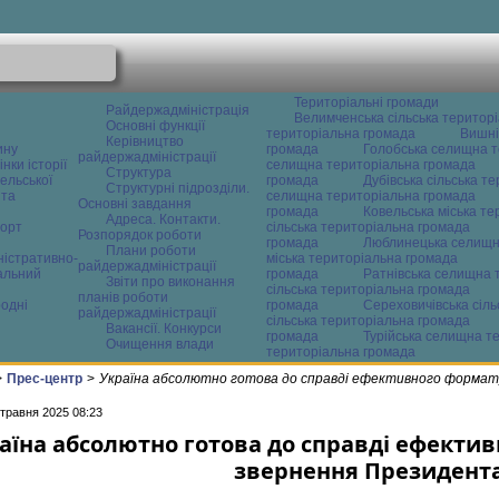
Територіальні громади
Райдержадміністрація
Велимченська сільська територ
Основні функції
територіальна громада
Вишні
Керівництво
ину
громада
Голобська селищна т
райдержадміністрації
нки історії
селищна територіальна громада
Структура
ельської
громада
Дубівська сільська т
Структурні підрозділи.
 та
селищна територіальна громада
Основні завдання
громада
Ковельська міська т
Адреса. Контакти.
орт
сільська територіальна громада
Розпорядок роботи
громада
Люблинецька селищн
Плани роботи
ністративно-
міська територіальна громада
райдержадміністрації
альний
громада
Ратнівська селищна 
Звіти про виконання
сільська територіальна громада
планів роботи
одні
громада
Сереховичівська сіл
райдержадміністрації
сільська територіальна громада
Вакансії. Конкурси
громада
Турійська селищна т
Очищення влади
територіальна громада
>
Прес-центр
>
Україна абсолютно готова до справді ефективного формат
 травня 2025 08:23
аїна абсолютно готова до справді ефекти
звернення Президент