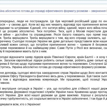
опередньо, люди не постраждали. Це був черговий російський удар по ен
Росія – у своєму дусі. Коли всі від них чекають відповіді про припинення во
арами та штурмами. Єдиний, хто затягує війну, єдиний, через кого війна поча
іт це розуміє абсолютно. Тиск потрібен. Тиск, щоб у Москві перестали ду
ня війни – достойне та справедливе. Росія багато говорить про прямі пе
я. Треба вирішувати. Треба вирішувати з тим, від кого справді залежить, що
Туреччину. Сьогодні позицію України ми дуже детально представили всім наши
ливий кожен сигнал, що потрібне припинення вогню – тривале й безумов
 прямі перемовини й на найвищому рівні. Саме Путін у Росії все визначає, с
му й перемовини мають бути з ним.
огодні відзначити заяву лідерів країн Північної Європи, країн Балтії – я хочу
н. Загалом європейські лідери роблять сильні заяви, роблять дуже сильні к
крема й Китаю щодо підтримки припинення вогню та перемовин. Сполучені Шт
стрітись. Україна абсолютно готова до справді ефективного формату розмови.
ене доповідь сьогодні міністра закордонних справ України щодо його контакт
Керівник Офісу Президента фактично весь день у перемовинах. Був також сього
ні теж є відповідна важлива комунікація. Ми працюємо, щоб позиції Ук
тивною.
і внутрішня ситуація в Україні – усе, що потрібно для стійкості нашої де
 керівника Державної податкової служби України пана Кравченка щодо протид
ості України. Для всієї нашої держави це дуже важливо. Хороші є результ
чну турбулентність, усі соціальні виплати в Україні забезпечені. І так буде й д
дякувати всім, хто з Україною!