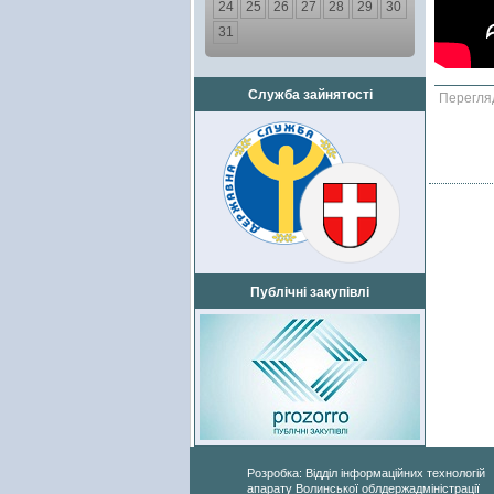
24
25
26
27
28
29
30
31
Служба зайнятості
Перегля
Публічні закупівлі
Розробка: Відділ інформаційних технологій
апарату Волинської облдержадміністрації