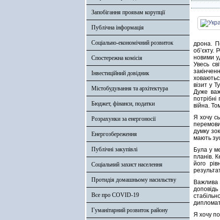
Запобігання проявам корупції
Публічна інформація
Соціально-економічний розвиток
дрона. П
об’єкту. 
новими уд
Спостережна комісія
Увесь св
закінчен
Інвестиційний довідник
ховаютьс
візит у 
Містобудування та архітектура
Дуже важ
потрібні
Бюджет, фінанси, податки
війна. То
Я хочу сь
Розрахунки за енергоносії
перемови
думку зо
Енергозбереження
мають зу
Публічні закупівлі
Була у м
планів. 
його рів
Соціальний захист населення
результа
Протидія домашньому насильству
Важлива 
доповідь
Все про COVID-19
стабільн
дипломати
Гуманітарний розвиток району
Я хочу по