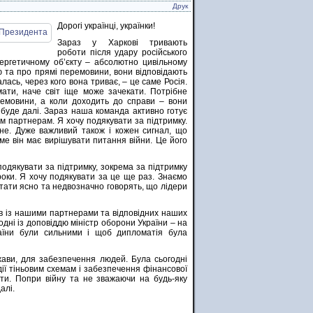
Друк
Дорогі українці, українки!
Зараз у Харкові тривають
роботи після удару російського
ергетичному об’єкту – абсолютно цивільному
гню та про прямі перемовини, вони відповідають
лась, через кого вона триває, – це саме Росія.
мати, наче світ іще може зачекати. Потрібне
ремовини, а коли доходить до справи – вони
 буде далі. Зараз наша команда активно готує
м партнерам. Я хочу подякувати за підтримку.
не. Дуже важливий також і кожен сигнал, що
аме він має вирішувати питання війни. Це його
 подякувати за підтримку, зокрема за підтримку
роки. Я хочу подякувати за це ще раз. Знаємо
ати ясно та недвозначно говорять, що лідери
ів із нашими партнерами та відповідних наших
дні із доповіддю міністр оборони України – на
раїни були сильними і щоб дипломатія була
ржави, для забезпечення людей. Була сьогодні
ії тіньовим схемам і забезпечення фінансової
ати. Попри війну та не зважаючи на будь-яку
алі.