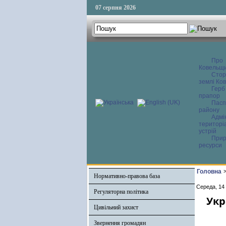
07 серпня 2026
Про
Ковельщ
Сторі
землі Ков
Герб
прапор
Пасп
району
Адмі
територі
устрій
Прир
ресурси
Головна
Нормативно-правова база
Середа, 14
Регуляторна політика
Укр
Цивільний захист
Звернення громадян