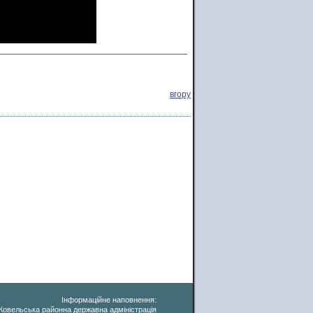
вгору
Інформаційне наповнення:
Ковельська районна державна адміністрація