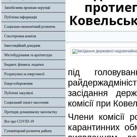
протиеп
Запобігання проявам корупції
Ковельськ
Публічна інформація
Соціально-економічний розвиток
Спостережна комісія
Інвестиційний довідник
Містобудування та архітектура
Бюджет, фінанси, податки
під головува
Розрахунки за енергоносії
райдержадмін
Енергозбереження
засідання держ
Публічні закупівлі
комісії при Кове
Соціальний захист населення
Протидія домашньому насильству
Члени комісії 
Все про COVID-19
карантинних об
Гуманітарний розвиток району