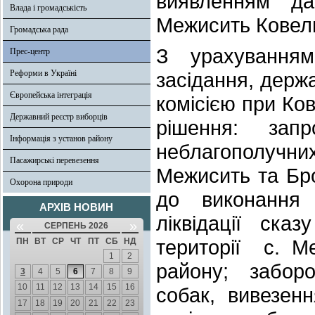
виявленням да
Влада і громадськість
Межисить Ковель
Громадська рада
З урахування
Прес-центр
Реформи в Україні
засідання, дер
Європейська інтеграція
комісією при Ко
Державний реєстр виборців
рішення: зап
Інформація з установ району
неблагополучних
Пасажирські перевезення
Межисить та Бр
Охорона природи
до виконання
АРХІВ НОВИН
ліквідації ска
«
»
СЕРПЕНЬ 2026
території с. М
ПН
ВТ
СР
ЧТ
ПТ
СБ
НД
1
2
району; забор
3
4
5
6
7
8
9
10
11
12
13
14
15
16
собак, вивезенн
17
18
19
20
21
22
23