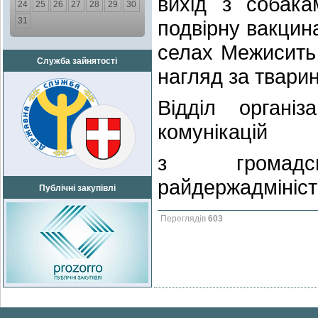
вихід з собака
24
25
26
27
28
29
30
31
подвірну вакцин
селах Межисить
Служба зайнятості
нагляд за твари
Відділ організ
комунікацій
з громадсь
райдержадмініст
Публічні закупівлі
Переглядів
603