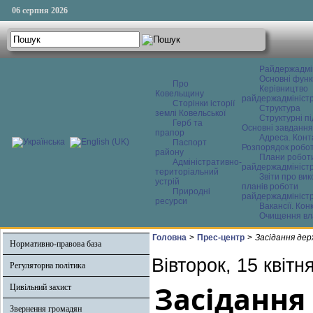
06 серпня 2026
Райдержадмі
Основні функ
Про
Керівництво
Ковельщину
райдержадміністр
Сторінки історії
Структура
землі Ковельської
Структурні пі
Герб та
Основні завдання
прапор
Адреса. Конт
Паспорт
Розпорядок робо
району
Плани робот
Адміністративно-
райдержадміністр
територіальний
Звіти про ви
устрій
планів роботи
Природні
райдержадміністр
ресурси
Вакансії. Кон
Очищення вл
Головна
>
Прес-центр
>
Засідання дер
Нормативно-правова база
Вівторок, 15 квітн
Регуляторна політика
Засідання
Цивільний захист
Звернення громадян