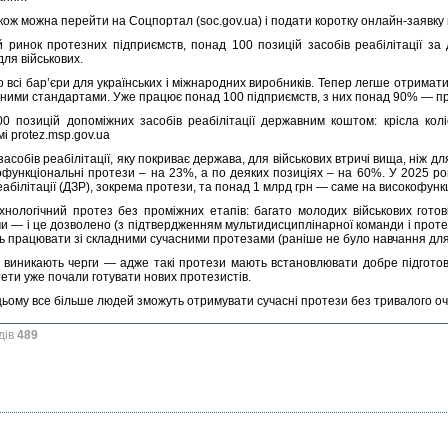
акож можна перейти на Соцпортал (soc.gov.ua) і подати коротку онлайн-заявку
й ринок протезних підприємств, понад 100 позицій засобів реабілітації за
для військових.
всі бар’єри для українських і міжнародних виробників. Тепер легше отримати 
ними стандартами. Уже працює понад 100 підприємств, з них понад 90% — пр
0 позицій допоміжних засобів реабілітації державним коштом: крісла колі
і protez.msp.gov.ua
засобів реабілітації, яку покриває держава, для військових втричі вища, ніж дл
офункціональні протези – на 23%, а по деяких позиціях – на 60%. У 2025 ро
еабілітації (ДЗР), зокрема протези, та понад 1 млрд грн — саме на високофун
хнологічний протез без проміжних етапів: багато молодих військових гото
и — і це дозволено (з підтвердженням мультидисциплінарної команди і протези
ь працювати зі складними сучасними протезами (раніше не було навчання для 
 виникають черги — адже такі протези мають встановлювати добре підготовл
ети уже почали готувати нових протезистів.
цьому все більше людей зможуть отримувати сучасні протези без тривалого оч
дів
489