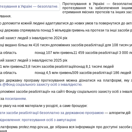
Протезування в Україні — безоплатн
протезування та забезпечення іншими
отримання якісних протезів та інших засо
ування.
 допомогти кожній людині адаптуватися до нових умов та повернутися до акт
ці держава спрямувала понад 5 мільярдів гривень на протези та інші засоби ре
ий захист людей з інвалідністю 2024 рік
оці видано більш як 416 тисяч допоміжних засобів реабілітації для 108 тисяч у
а область
понад 107 млн гривень11 459 засобів реабілітації 3 000 
ий захист людей з інвалідністю 2025 рік
1 млн гривень23,8 тисяч засобів реабілітаціїпонад 8,1 тисячі людей
а область
понад 4,5 млн гривень509 засобів реабілітації 186 людей
ро державну програму протезування можна дізнатися на платформі, яку
а @Фонд соціального захисту осіб з інвалідністю.
опоміжні засоби реабілітації» на сайті Фонду соціального захисту осіб з інвал
 за
посиланням
.
 увагу на нові матеріали у розділі, а саме брошури:
ати засоби реабілітації безоплатно за державною програмою
— алгоритм дій
відновлення: протезування осіб з ампутацією
атформа protez.msp.gov.ua, де зібрана вся інформація про доступні засоби реа
ання.