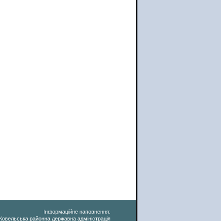
Інформаційне наповнення:
Ковельська районна державна адміністрація