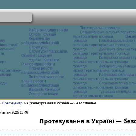
Територіальні громади
Райдержадміністрація
Велимченська сільська територ
Основні функції
територіальна громада
Вишні
Керівництво
ину
громада
Голобська селищна т
райдержадміністрації
нки історії
селищна територіальна громада
Структура
ельської
громада
Дубівська сільська т
Структурні підрозділи.
 та
селищна територіальна громада
Основні завдання
громада
Ковельська міська т
Адреса. Контакти.
орт
сільська територіальна громада
Розпорядок роботи
громада
Люблинецька селищн
Плани роботи
ністративно-
міська територіальна громада
райдержадміністрації
альний
громада
Ратнівська селищна 
Звіти про виконання
сільська територіальна громада
планів роботи
одні
громада
Сереховичівська сіл
райдержадміністрації
сільська територіальна громада
Вакансії. Конкурси
громада
Турійська селищна т
Очищення влади
територіальна громада
>
Прес-центр
>
Протезування в Україні — безоплатне.
5 квітня 2025 13:46
Протезування в Україні — без