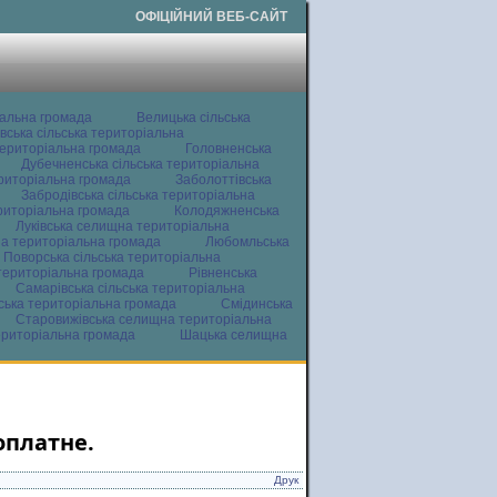
ОФІЦІЙНИЙ ВЕБ-САЙТ
іальна громада
Велицька сільська
вська сільська територіальна
ериторіальна громада
Головненська
Дубечненська сільська територіальна
ериторіальна громада
Заболоттівська
Забродівська сільська територіальна
ериторіальна громада
Колодяжненська
Луківська селищна територіальна
а територіальна громада
Любомльська
Поворська сільська територіальна
територіальна громада
Рівненська
Самарівська сільська територіальна
ьська територіальна громада
Смідинська
Старовижівська селищна територіальна
ериторіальна громада
Шацька селищна
оплатне.
Друк