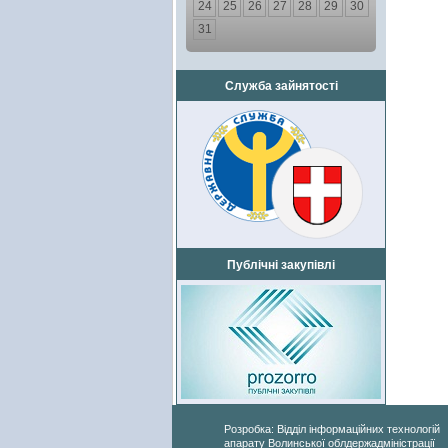
24
25
26
27
28
29
30
31
Служба зайнятості
Публічні закупівлі
Розробка: Відділ інформаційних технологій
апарату Волинської облдержадміністрації