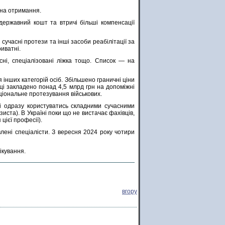
 на отримання.
 державний кошт та втричі більші компенсації
сучасні протези та інші засоби реабілітації за
иватні.
сні, спеціалізовані ліжка тощо. Список — на
я інших категорій осіб. Збільшено граничні ціни
ці закладено понад 4,5 млрд грн на допоміжні
кціональне протезування військових.
ві одразу користуватись складними сучасними
ста). В Україні поки що не вистачає фахівців,
цієї професії).
ені спеціалісти. З вересня 2024 року чотири
ікування.
вгору