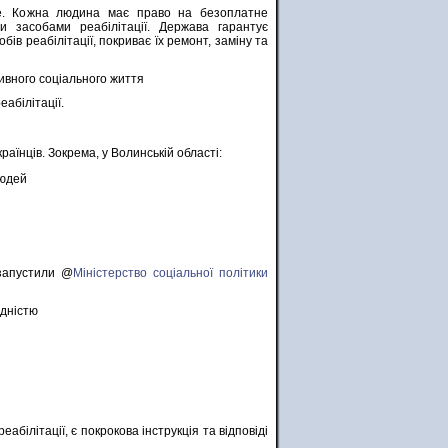
е. Кожна людина має право на безоплатне
 засобами реабілітації. Держава гарантує
бів реабілітації, покриває їх ремонт, заміну та
ивного соціального життя
абілітації.
країнців. Зокрема, у Волинській області:
людей
 запустили @
Міністерство соціальної політики
ідністю
білітації, є покрокова інструкція та відповіді