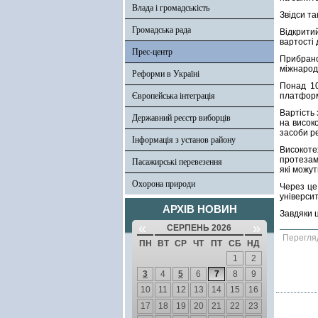
Влада і громадськість
Звідси т
Громадська рада
Відкрити
вартості 
Прес-центр
Прибрано 
міжнарод
Реформи в Україні
Понад 10
Європейська інтеграція
платформ
Вартість 
Державний реєстр виборців
на висок
засоби р
Інформація з установ району
Високоте
протезам
Пасажирські перевезення
які можут
Охорона природи
Через це
університ
АРХІВ НОВИН
Завдяки 
«
»
СЕРПЕНЬ 2026
Перегля
ПН
ВТ
СР
ЧТ
ПТ
СБ
НД
1
2
3
4
5
6
7
8
9
10
11
12
13
14
15
16
17
18
19
20
21
22
23