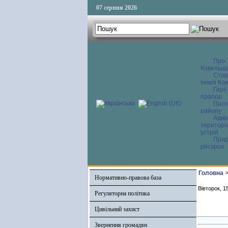
07 серпня 2026
Про
Ковельщ
Сторі
землі Ков
Герб
прапор
Пасп
району
Адмі
територі
устрій
Прир
ресурси
Головна
Нормативно-правова база
Вівторок, 1
Регуляторна політика
Цивільний захист
Звернення громадян