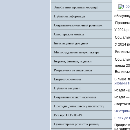
Запобігання проявам корупції
обслугов
Публічна інформація
Прагнемо
Соціально-економічний розвиток
У 2024 ро
Спостережна комісія
Соціальн
Інвестиційний довідник
У 2024 р
Волинськ
Містобудування та архітектура
Соціальн
Бюджет, фінанси, податки
понад 23
Розрахунки за енергоносії
Волинськ
Енергозбереження
Більше п
України т
Публічні закупівлі
Розділ «Д
Соціальний захист населення
Розділ —
Звертаємо
Протидія домашньому насильству
Як отрим
Все про COVID-19
Шлях до 
Гуманітарний розвиток району
Працює пл
на запит