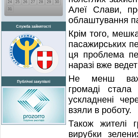
24
25
26
27
28
29
30
Алеї Слави, пр
31
облаштування па
Служба зайнятості
Крім того, мешк
пасажирських п
ця проблема пе
наразі вже ведет
Не менш важ
Публічні закупівлі
громаді стала 
ускладнені чер
взяли в роботу.
Також жителі 
вирубки зелен