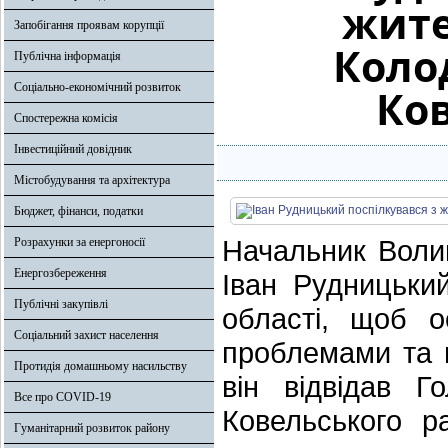
жите
Запобігання проявам корупції
Коло
Публічна інформація
Соціально-економічний розвиток
Ко
Спостережна комісія
Інвестиційний довідник
Містобудування та архітектура
Бюджет, фінанси, податки
Начальник Волин
Розрахунки за енергоносії
Енергозбереження
Іван Рудницьки
Публічні закупівлі
області, щоб о
Соціальний захист населення
проблемами та 
Протидія домашньому насильству
він відвідав Г
Все про COVID-19
Ковельського р
Гуманітарний розвиток району