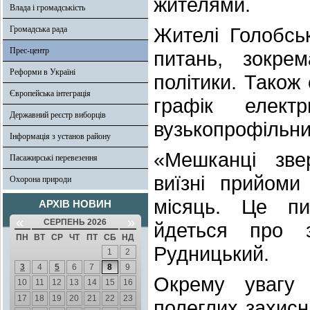
жителями.
Влада і громадськість
Жителі Голобсь
Громадська рада
Прес-центр
питань, зокре
Реформи в Україні
політики. Також
Європейська інтеграція
графік елект
Державний реєстр виборців
вузькопрофільних
Інформація з установ району
«Мешканці зве
Пасажирські перевезення
виїзні прийоми
Охорона природи
місяць. Це пи
АРХІВ НОВИН
«
»
СЕРПЕНЬ 2026
йдеться про 
ПН
ВТ
СР
ЧТ
ПТ
СБ
НД
Рудницький.
1
2
3
4
5
6
7
8
9
Окрему увагу 
10
11
12
13
14
15
16
17
18
19
20
21
22
23
полеглих захисн