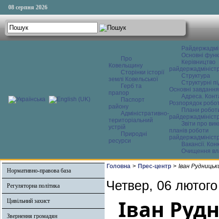
08 серпня 2026
Райдержадмі
Основні функ
Про
Керівництво
Ковельщину
райдержадміністр
Сторінки історії
Структура
землі Ковельської
Структурні пі
Герб та
Основні завдання
прапор
Адреса. Конт
Паспорт
Розпорядок робо
району
Плани робот
Адміністративно-
райдержадміністр
територіальний
Звіти про ви
устрій
планів роботи
Природні
райдержадміністр
ресурси
Вакансії. Кон
Очищення вл
Головна
>
Прес-центр
>
Іван Рудницьк
Нормативно-правова база
Четвер, 06 лютого
Регуляторна політика
Іван Руд
Цивільний захист
Звернення громадян