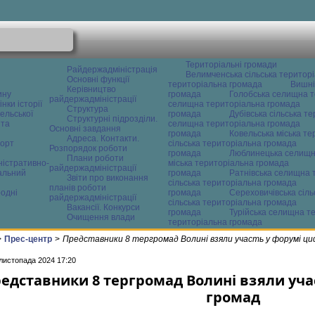
Територіальні громади
Райдержадміністрація
Велимченська сільська територ
Основні функції
територіальна громада
Вишні
Керівництво
ину
громада
Голобська селищна т
райдержадміністрації
нки історії
селищна територіальна громада
Структура
ельської
громада
Дубівська сільська т
Структурні підрозділи.
 та
селищна територіальна громада
Основні завдання
громада
Ковельська міська т
Адреса. Контакти.
орт
сільська територіальна громада
Розпорядок роботи
громада
Люблинецька селищн
Плани роботи
ністративно-
міська територіальна громада
райдержадміністрації
альний
громада
Ратнівська селищна 
Звіти про виконання
сільська територіальна громада
планів роботи
одні
громада
Сереховичівська сіл
райдержадміністрації
сільська територіальна громада
Вакансії. Конкурси
громада
Турійська селищна т
Очищення влади
територіальна громада
>
Прес-центр
>
Представники 8 тергромад Волині взяли участь у форумі ц
 листопада 2024 17:20
едставники 8 тергромад Волині взяли уча
громад