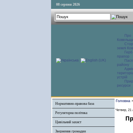
08 серпня 2026
Про
Ковельщ
Сторі
землі Ков
Герб
прапор
Пасп
району
Адмі
територі
устрій
Прир
ресурси
Головна
Нормативно-правова база
Четвер, 21
Регуляторна політика
Пр
Цивільний захист
Звернення громадян