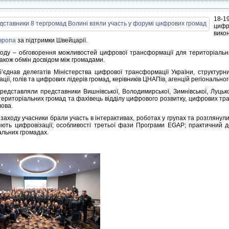
18-1
цифр
вико
вропа
за підтримки Швейцарії.
оду – обговорення можливостей цифрової трансформації для територіальни
також обмін досвідом між громадами.
’єднав делегатів Міністерства цифрової трансформації України, структурни
ції, голів та цифрових лідерів громад, керівників ЦНАПів, агенцій регіональног
редставляли представники Вишнівської, Володимирської, Зимнівської, Луцької
територіальних громад та фахівець відділу цифрового розвитку, цифрових тра
ова.
заходу учасники брали участь в інтерактивах, роботах у групах та розглянули
ють цифровізації; особливості третьої фази Програми EGAP; практичний д
альних громадах.