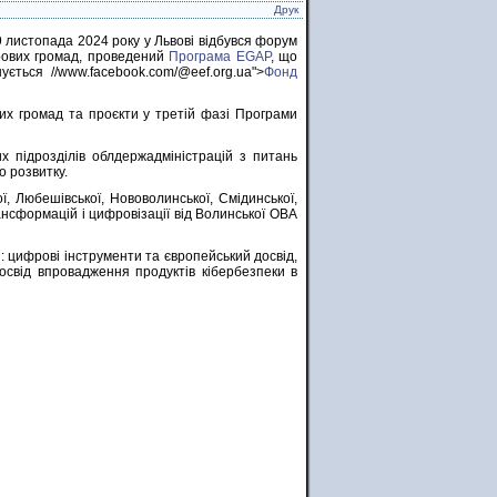
Друк
9 листопада 2024 року у Львові відбувся форум
ових громад, проведений
Програма EGAP
, що
нується //www.facebook.com/@eef.org.ua">
Фонд
х громад та проєкти у третій фазі Програми
х підрозділів облдержадміністрацій з питань
о розвитку.
, Любешівської, Нововолинської, Смідинської,
нсформацій і цифровізації від Волинської ОВА
: цифрові інструменти та європейський досвід,
освід впровадження продуктів кібербезпеки в