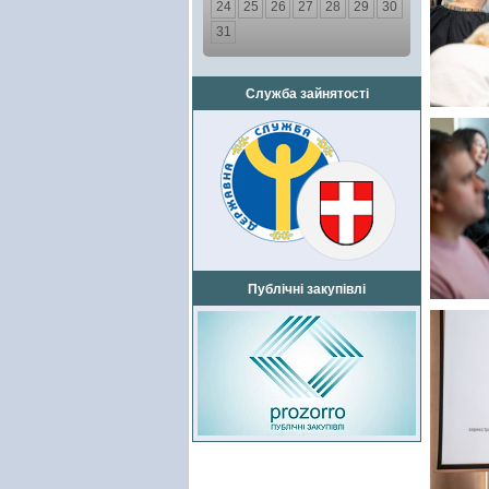
24
25
26
27
28
29
30
31
Служба зайнятості
Публічні закупівлі