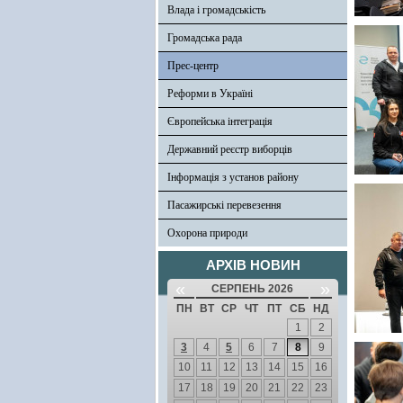
Влада і громадськість
Громадська рада
Прес-центр
Реформи в Україні
Європейська інтеграція
Державний реєстр виборців
Інформація з установ району
Пасажирські перевезення
Охорона природи
АРХІВ НОВИН
«
»
СЕРПЕНЬ 2026
ПН
ВТ
СР
ЧТ
ПТ
СБ
НД
1
2
3
4
5
6
7
8
9
10
11
12
13
14
15
16
17
18
19
20
21
22
23