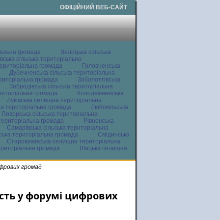
ОФІЦІЙНИЙ ВЕБ-САЙТ
іальна громада
Велицька сільська
вська сільська територіальна
ериторіальна громада
Головненська
Дубечненська сільська територіальна
ериторіальна громада
Заболоттівська
Забродівська сільська територіальна
ериторіальна громада
Колодяжненська
Луківська селищна територіальна
а територіальна громада
Любомльська
Поворська сільська територіальна
територіальна громада
Рівненська
Самарівська сільська територіальна
ьська територіальна громада
Смідинська
Старовижівська селищна територіальна
ериторіальна громада
Шацька селищна
ифрових громад
сть у форумі цифрових