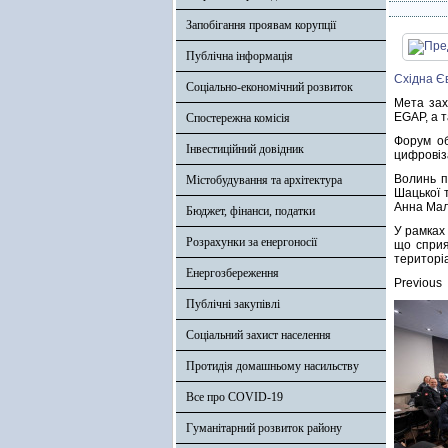
Запобігання проявам корупції
Публічна інформація
Східна Є
Соціально-економічний розвиток
Мета зах
EGAP, а 
Спостережна комісія
Форум об
Інвестиційний довідник
цифровіза
Волинь п
Містобудування та архітектура
Шацької 
Анна Мал
Бюджет, фінанси, податки
У рамках 
Розрахунки за енергоносії
що сприя
територі
Енергозбереження
Previous
Публічні закупівлі
Соціальний захист населення
Протидія домашньому насильству
Все про COVID-19
Гуманітарний розвиток району