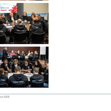
дів
659