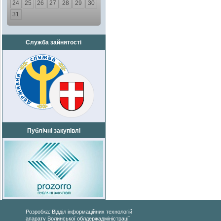
24
25
26
27
28
29
30
31
Служба зайнятості
Публічні закупівлі
Розробка: Відділ інформаційних технологій
апарату Волинської облдержадміністрації