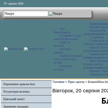
07 серпня 2026
Райдержадмі
Основні функ
Про
Керівництво
Ковельщину
райдержадміністр
Сторінки історії
Структура
землі Ковельської
Структурні пі
Герб та
Основні завдання
прапор
Адреса. Конт
Паспорт
Розпорядок робо
району
Плани робот
Адміністративно-
райдержадміністр
територіальний
Звіти про ви
устрій
планів роботи
Природні
райдержадміністр
ресурси
Вакансії. Кон
Очищення вл
Головна
>
Прес-центр
>
Благодійна д
Нормативно-правова база
Вівторок, 20 серпня 20
Регуляторна політика
Б
Цивільний захист
Звернення громадян