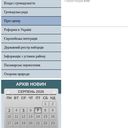
Переглядів
699
Влада і громадськість
Громадська рада
Прес-центр
Реформи в Україні
Європейська інтеграція
Державний реєстр виборців
Інформація з установ району
Пасажирські перевезення
Охорона природи
АРХІВ НОВИН
«
»
СЕРПЕНЬ 2026
ПН
ВТ
СР
ЧТ
ПТ
СБ
НД
1
2
3
4
5
6
7
8
9
10
11
12
13
14
15
16
17
18
19
20
21
22
23