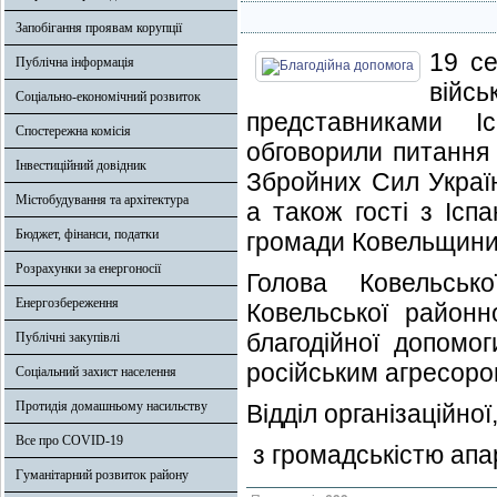
Запобігання проявам корупції
19 се
Публічна інформація
війс
Соціально-економічний розвиток
представниками Іс
Спостережна комісія
обговорили питання 
Інвестиційний довідник
Збройних Сил Україн
Містобудування та архітектура
а також гості з Ісп
Бюджет, фінанси, податки
громади Ковельщини
Розрахунки за енергоносії
Голова Ковельсько
Енергозбереження
Ковельської район
благодійної допомо
Публічні закупівлі
російським агресоро
Соціальний захист населення
Протидія домашньому насильству
Відділ організаційної
Все про COVID-19
з громадськістю апа
Гуманітарний розвиток району