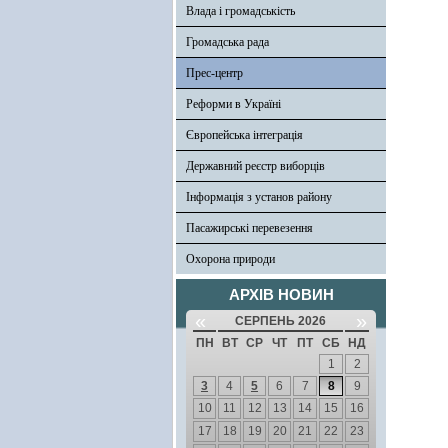
Влада і громадськість
Громадська рада
Прес-центр
Реформи в Україні
Європейська інтеграція
Державний реєстр виборців
Інформація з установ району
Пасажирські перевезення
Охорона природи
АРХІВ НОВИН
«
»
СЕРПЕНЬ 2026
ПН
ВТ
СР
ЧТ
ПТ
СБ
НД
1
2
3
4
5
6
7
8
9
10
11
12
13
14
15
16
17
18
19
20
21
22
23