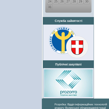
24
25
26
27
28
29
30
31
Служба зайнятості
Публічні закупівлі
Розробка: Відділ інформаційних технологій
апарату Волинської облдержадміністрації