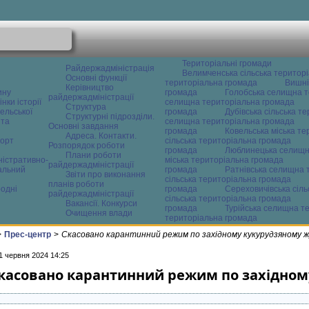
Територіальні громади
Райдержадміністрація
Велимченська сільська територ
Основні функції
територіальна громада
Вишні
Керівництво
ину
громада
Голобська селищна т
райдержадміністрації
нки історії
селищна територіальна громада
Структура
ельської
громада
Дубівська сільська т
Структурні підрозділи.
 та
селищна територіальна громада
Основні завдання
громада
Ковельська міська т
Адреса. Контакти.
орт
сільська територіальна громада
Розпорядок роботи
громада
Люблинецька селищн
Плани роботи
ністративно-
міська територіальна громада
райдержадміністрації
альний
громада
Ратнівська селищна 
Звіти про виконання
сільська територіальна громада
планів роботи
одні
громада
Сереховичівська сіл
райдержадміністрації
сільська територіальна громада
Вакансії. Конкурси
громада
Турійська селищна т
Очищення влади
територіальна громада
>
Прес-центр
>
Скасовано карантинний режим по західному кукурудзяному ж
1 червня 2024 14:25
касовано карантинний режим по західном