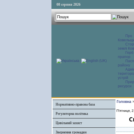
08 серпня 2026
Про
Ковельщ
Сторі
землі Ков
Герб
прапор
Пасп
району
Адмі
територі
устрій
Прир
ресурси
Головна
Нормативно-правова база
П'ятниця, 2
Регуляторна політика
С
Цивільний захист
Звернення громадян