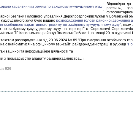
Відповідно до
рослин», вр
фітосанітарног
тарної безпеки Головного управління Держпродспоживслужби у Волинській обла
о кукурудзяного жука було видано
розпорядження голови районної державної ад
ня особливого карантинного режиму по західному кукурудзяному жуку"
, яким
 по західному кукурудзяному жуку на території с. Сереховичі Сереховичівс
чівська ТГ Ковельського району) Волинської області на площі 20 га в урочищі 
 текстом розпорядження від 20.06.2024 № 89 "Про скасування особливого ка
жна ознайомитися на офіційному веб-сайті райдержадміністрації в рубриці
"Но
ганізаційної та інформаційної діяльності та
ій з громадськістю апарату райдержадміністрації
дів
926