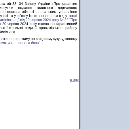
 статей 33, 34 Закону України «Про карантин
аховуючи подання головного державного
о інспектора області – начальника управління
сті та у зв’язку із встановленням відсутності
міністрації від 20 червня 2024 року № 89 "Про
 з 20 червня 2024 року скасовано карантинний
ької сільської ради Старовижівського району
Кисільова.
рантинного режиму по західному кукурудзяному
рмативно-правова база"
.
вгору