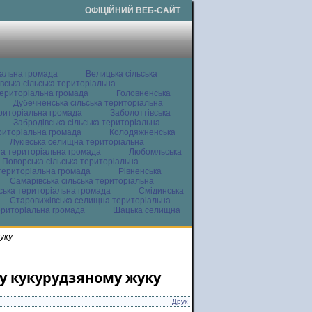
ОФІЦІЙНИЙ ВЕБ-САЙТ
іальна громада
Велицька сільська
вська сільська територіальна
ериторіальна громада
Головненська
Дубечненська сільська територіальна
ериторіальна громада
Заболоттівська
Забродівська сільська територіальна
ериторіальна громада
Колодяжненська
Луківська селищна територіальна
а територіальна громада
Любомльська
Поворська сільська територіальна
територіальна громада
Рівненська
Самарівська сільська територіальна
ьська територіальна громада
Смідинська
Старовижівська селищна територіальна
ериторіальна громада
Шацька селищна
уку
у кукурудзяному жуку
Друк