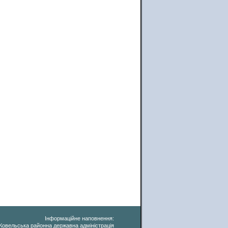
Інформаційне наповнення:
Ковельська районна державна адміністрація