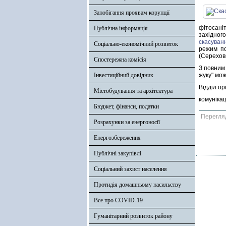
Запобігання проявам корупції
фітосані
Публічна інформація
західног
скасуван
Соціально-економічний розвиток
режим по
(Серехови
Спостережна комісія
З повним
Інвестиційний довідник
жуку" мо
Відділ ор
Містобудування та архітектура
комунікац
Бюджет, фінанси, податки
Перегля
Розрахунки за енергоносії
Енергозбереження
Публічні закупівлі
Соціальний захист населення
Протидія домашньому насильству
Все про COVID-19
Гуманітарний розвиток району