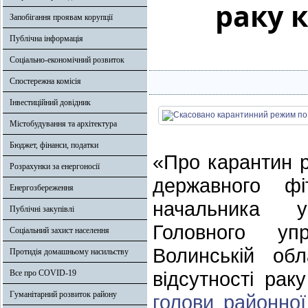
раку 
Запобігання проявам корупції
Публічна інформація
Соціально-економічний розвиток
Спостережна комісія
Інвестиційний довідник
Містобудування та архітектура
Бюджет, фінанси, податки
«Про карантин 
Розрахунки за енергоносії
державного фі
Енергозбереження
начальника у
Публічні закупівлі
Головного уп
Соціальний захист населення
Волинській обл
Протидія домашньому насильству
відсутності ра
Все про COVID-19
Гуманітарний розвиток району
голови районної