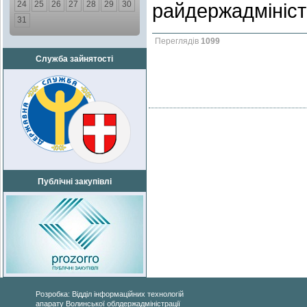
24
25
26
27
28
29
30
райдержадмініст
31
Переглядів
1099
Служба зайнятості
Публічні закупівлі
Розробка: Відділ інформаційних технологій
апарату Волинської облдержадміністрації