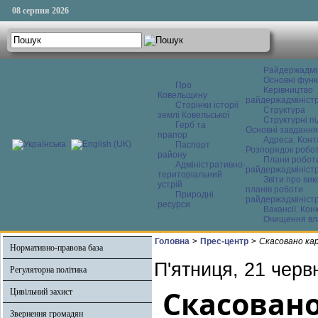
08 серпня 2026
Райдержадмі
Основні функ
Про
Керівництво
Ковельщину
райдержадміністр
Сторінки історії
Структура
землі Ковельської
Структурні пі
Герб та
Основні завдання
прапор
Адреса. Конт
Паспорт
Розпорядок робо
району
Плани робот
Адміністративно-
райдержадміністр
територіальний
Звіти про ви
устрій
планів роботи
Природні
райдержадміністр
ресурси
Вакансії. Кон
Очищення вл
Головна
>
Прес-центр
>
Скасовано кар
Нормативно-правова база
П'ятниця, 21 черв
Регуляторна політика
Скасован
Цивільний захист
Звернення громадян