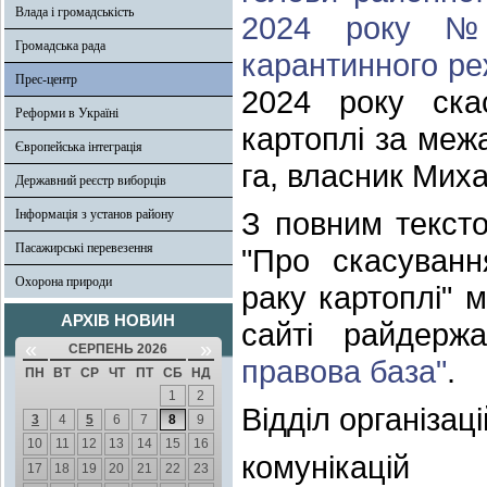
Влада і громадськість
2024 року № 
Громадська рада
карантинного ре
Прес-центр
2024 року ска
Реформи в Україні
картоплі за ме
Європейська інтеграція
га, власник Мих
Державний реєстр виборців
З повним текст
Інформація з установ району
Пасажирські перевезення
"Про скасуванн
Охорона природи
раку картоплі" 
АРХІВ НОВИН
сайті райдерж
«
»
СЕРПЕНЬ 2026
правова база"
.
ПН
ВТ
СР
ЧТ
ПТ
СБ
НД
1
2
Відділ організац
3
4
5
6
7
8
9
10
11
12
13
14
15
16
комунікаці
17
18
19
20
21
22
23