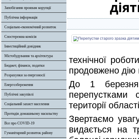
діят
Запобігання проявам корупції
Публічна інформація
Соціально-економічний розвиток
Спостережна комісія
Інвестиційний довідник
Містобудування та архітектура
технічної робот
Бюджет, фінанси, податки
продовжено дію 
Розрахунки за енергоносії
До 1 березня
Енергозбереження
перепустками 
Публічні закупівлі
території област
Соціальний захист населення
Протидія домашньому насильству
Звертаємо уваг
Все про COVID-19
видається на т
Гуманітарний розвиток району