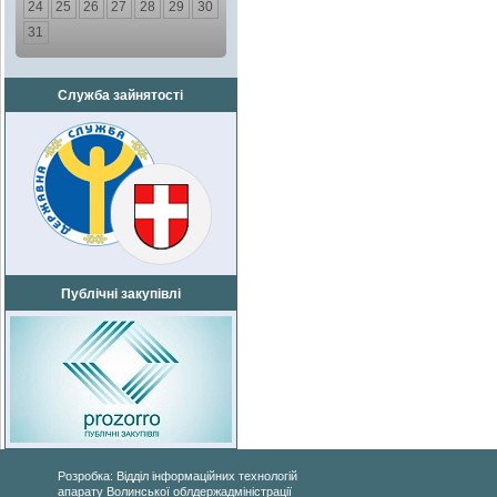
24
25
26
27
28
29
30
31
Служба зайнятості
Публічні закупівлі
Розробка: Відділ інформаційних технологій
апарату Волинської облдержадміністрації