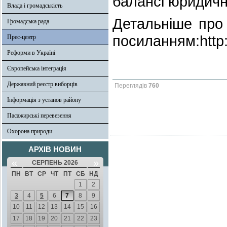
балансі юридичн
Влада і громадськість
Детальніше про 
Громадська рада
посиланням:http:/
Прес-центр
Реформи в Україні
Європейська інтеграція
Державний реєстр виборців
Переглядів
760
Інформація з установ району
Пасажирські перевезення
Охорона природи
АРХІВ НОВИН
«
»
СЕРПЕНЬ 2026
ПН
ВТ
СР
ЧТ
ПТ
СБ
НД
1
2
3
4
5
6
7
8
9
10
11
12
13
14
15
16
17
18
19
20
21
22
23