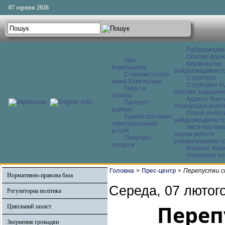
07 серпня 2026
Райдержадмі
Основні функ
Про
Керівництво
Ковельщину
райдержадміністр
Сторінки історії
Структура
землі Ковельської
Структурні пі
Герб та
Основні завдання
прапор
Адреса. Конт
Паспорт
Розпорядок робо
району
Плани робот
Адміністративно-
райдержадміністр
територіальний
Звіти про ви
устрій
планів роботи
Природні
райдержадміністр
ресурси
Вакансії. Кон
Очищення вл
Головна
>
Прес-центр
>
Перепустки с
Нормативно-правова база
Середа, 07 лютого
Регуляторна політика
Переп
Цивільний захист
Звернення громадян