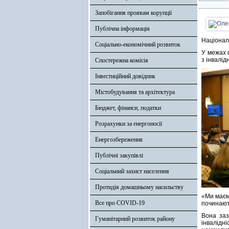
Запобігання проявам корупції
Публічна інформація
Національ
Соціально-економічний розвиток
У межах 
з інвалід
Спостережна комісія
Інвестиційний довідник
Містобудування та архітектура
Бюджет, фінанси, податки
Розрахунки за енергоносії
Енергозбереження
Публічні закупівлі
Соціальний захист населення
Протидія домашньому насильству
«Ми маєм
Все про COVID-19
починают
Вона заз
Гуманітарний розвиток району
інвалідн