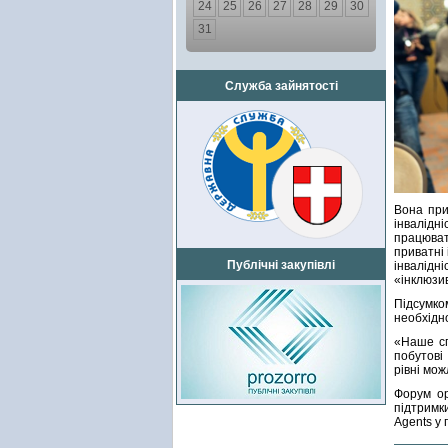
24
25
26
27
28
29
30
31
Служба зайнятості
Вона при
інвалідн
працюват
приватні
Публічні закупівлі
інвалідн
«інклюзив
Підсумко
необхідн
«Наше сп
побутові
рівні мож
Форум ор
підтримк
Agents у 