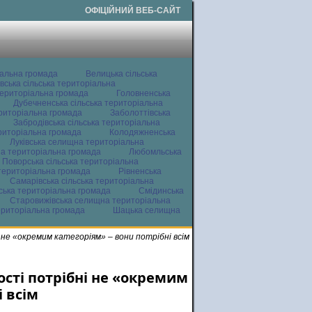
ОФІЦІЙНИЙ ВЕБ-САЙТ
іальна громада
Велицька сільська
вська сільська територіальна
ериторіальна громада
Головненська
Дубечненська сільська територіальна
ериторіальна громада
Заболоттівська
Забродівська сільська територіальна
ериторіальна громада
Колодяжненська
Луківська селищна територіальна
а територіальна громада
Любомльська
Поворська сільська територіальна
територіальна громада
Рівненська
Самарівська сільська територіальна
ьська територіальна громада
Смідинська
Старовижівська селищна територіальна
ериторіальна громада
Шацька селищна
 не «окремим категоріям» – вони потрібні всім
ості потрібні не «окремим
і всім