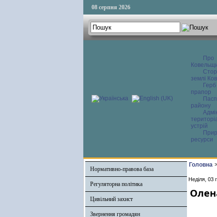
08 серпня 2026
Про
Ковельщ
Сторі
землі Ков
Герб
прапор
Пасп
району
Адмі
територі
устрій
Прир
ресурси
Головна
Нормативно-правова база
Неділя, 03 
Регуляторна політика
Олена
Цивільний захист
Звернення громадян