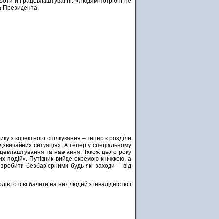
оботи й працевлаштуванні. «Людям потрібні не
на Президента.
ку з коректного спілкування – тепер є розділи
адзвичайних ситуаціях. А тепер у спеціальному
рацевлаштування та навчання. Також цього року
их подій». Путівник вийде окремою книжкою, а
 зробити безбар’єрними будь-які заходи – від
дів готові бачити на них людей з інвалідністю і