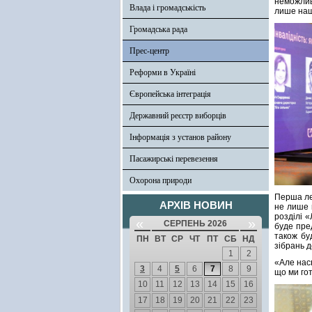
неможлив
Влада і громадськість
лише наші
Громадська рада
Прес-центр
Реформи в Україні
Європейська інтеграція
Державний реєстр виборців
Інформація з установ району
Пасажирські перевезення
Охорона природи
Перша лед
АРХІВ НОВИН
не лише 
розділі 
«
»
СЕРПЕНЬ 2026
буде пре
також бу
ПН
ВТ
СР
ЧТ
ПТ
СБ
НД
зібрань д
1
2
«Але насп
3
4
5
6
7
8
9
що ми го
10
11
12
13
14
15
16
17
18
19
20
21
22
23