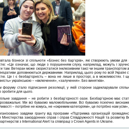
вітала бізнеси зі спільноти «Бізнес без бар’єрів», які створюють умови д
істю: «Це означає, що люди з порушенням слуху, наприклад, можуть і зручн
и там. Ветеран може скористатися інклюзивним таксі чи іншим транспортом а
 ініціативи доповнюються державними. Наприклад, цього року по всій Україні
істю. Це і є безбар’єрність – вона не лише в просторі, а в можливостях. І 
ність» українською – «включення», «залучення». Без винятків».
м форуму стало підписання резолюції, у якій сторони задекларували спільн
о зробити для цього.
ільне завдання – не робити з безбар’єрності оази. Безбар’єрною має стати вс
 розважальні. Ми всі буваємо маломобільними. Всі буваємо психічно виснаж
ливості – потрібне не комусь, не «окремим категоріям», це потрібно нам усім»
ганізовано завдяки гранту від програми «Підтримка організацій громадянс
и Міністерства закордонних справ і справ Співдружності Націй та розвитку В
партнерстві з International Alert та співпраці з Crown Agents in Ukraine.