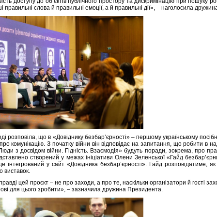
ість доступу до об’єктів публічного простору та дискримінацію при пошуку р
 правильні слова й правильні емоції, а й правильні дії», – наголосила дружи
і розповіла, що в «Довіднику безбар’єрності» – першому українському посібни
про комунікацію. З початку війни він відповідає на запитання, що робити в н
«Люди з досвідом війни. Гідність. Взаємодія» будуть поради, зокрема, про п
дставлено створений у межах ініціативи Олени Зеленської «Гайд безбар’єрн
де інтегрований у сайт «Довідника безбар’єрності». Гайд розповідатиме, як
о виставок.
равді цей проєкт – не про заходи, а про те, наскільки організатори й гості захо
тові для цього зробити», – зазначила дружина Президента.