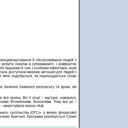
ля працевлаштування й обслуговування людей з
о робити покупки в супермаркеті, і комфортно
бо працювати там. І особливо ефективно, коли
 стала доступною мережа автошкіл для людей з
ще мені подобається, як перекладається слово
е бачення бажаного результату та кроки, які
я країна. Всі її опції – кар’єрні, навчальні,
еними. Втомленими. Безсилими. Тому все це –
, – акцентувала перша леді.
ького суспільства (ОГС)» у межах фінансової
еликої Британії. Програма реалізується Crown