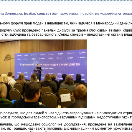
ному форумі прав людей з інвалідністю, який відбувся в Міжнародний день люд
форуму було проведено панельні дискусії за трьома ключовими темами: спри
ністю, відбудова та безбар’єрність. Серед спікерів – представники органів влад
о розуміти, що для людей з інвалідністю випробування не обмежуються отри
ься: із громадським транспортом, незручними під’їздами, недоступними укрит
начила, що нещодавнє соціологічне дослідження, проведене на замовленн
істю, як і раніше, називають головним дискримінаційним моментом можливіс