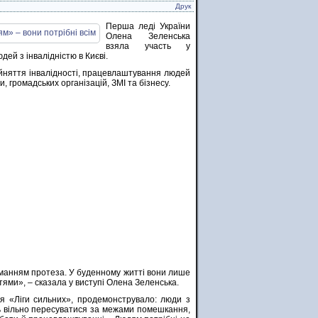
Друк
Перша леді України
Олена Зеленська
взяла участь у
ей з інвалідністю в Києві.
йняття інвалідності, працевлаштування людей
и, громадських організацій, ЗМІ та бізнесу.
манням протеза. У буденному житті вони лише
тями», – сказала у виступі Олена Зеленська.
я «Ліги сильних», продемонструвало: люди з
ть вільно пересуватися за межами помешкання,