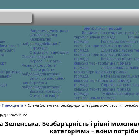
Територіальні громади
Райдержадміністрація
Велимченська сільська територ
Основні функції
територіальна громада
Вишні
Керівництво
ину
громада
Голобська селищна т
райдержадміністрації
нки історії
селищна територіальна громада
Структура
ельської
громада
Дубівська сільська т
Структурні підрозділи.
 та
селищна територіальна громада
Основні завдання
громада
Ковельська міська т
Адреса. Контакти.
орт
сільська територіальна громада
Розпорядок роботи
громада
Люблинецька селищн
Плани роботи
ністративно-
міська територіальна громада
райдержадміністрації
альний
громада
Ратнівська селищна 
Звіти про виконання
сільська територіальна громада
планів роботи
одні
громада
Сереховичівська сіл
райдержадміністрації
сільська територіальна громада
Вакансії. Конкурси
громада
Турійська селищна т
Очищення влади
територіальна громада
>
Прес-центр
>
Олена Зеленська: Безбар’єрність і рівні можливості потрібні
грудня 2023 10:52
 Зеленська: Безбар’єрність і рівні можлив
категоріям» – вони потрібн