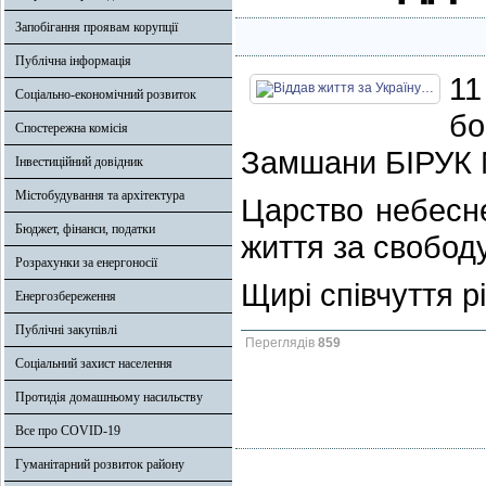
Запобігання проявам корупції
Публічна інформація
11
Соціально-економічний розвиток
бо
Спостережна комісія
Замшани БІРУК 
Інвестиційний довідник
Містобудування та архітектура
Царство небесне
Бюджет, фінанси, податки
життя за свободу
Розрахунки за енергоносії
Щирі співчуття р
Енергозбереження
Публічні закупівлі
Переглядів
859
Соціальний захист населення
Протидія домашньому насильству
Все про COVID-19
Гуманітарний розвиток району