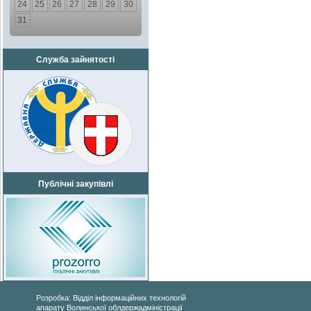
24
25
26
27
28
29
30
31
Служба зайнятості
Публічні закупівлі
Розробка: Відділ інформаційних технологій
апарату Волинської облдержадміністрації