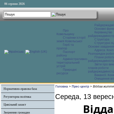
06 серпня 2026
Райдержадмі
Основні функ
Про
Керівництво
Ковельщину
райдержадміністр
Сторінки історії
Структура
землі Ковельської
Структурні пі
Герб та
Основні завдання
прапор
Адреса. Конт
Паспорт
Розпорядок робо
району
Плани робот
Адміністративно-
райдержадміністр
територіальний
Звіти про ви
устрій
планів роботи
Природні
райдержадміністр
ресурси
Вакансії. Кон
Очищення вл
Головна
>
Прес-центр
>
Віддав життя
Нормативно-правова база
Середа, 13 вересн
Регуляторна політика
Відда
Цивільний захист
Звернення громадян