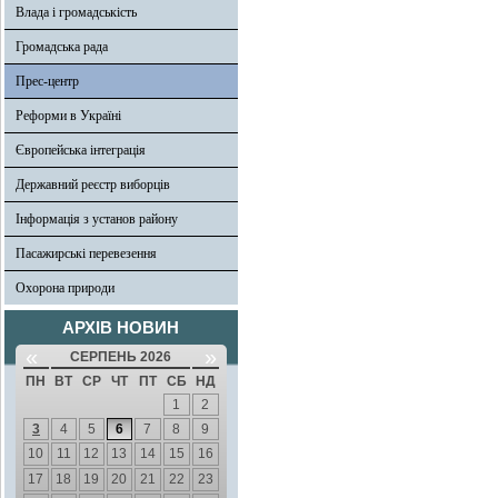
Влада і громадськість
Громадська рада
Прес-центр
Реформи в Україні
Європейська інтеграція
Державний реєстр виборців
Інформація з установ району
Пасажирські перевезення
Охорона природи
АРХІВ НОВИН
«
»
СЕРПЕНЬ 2026
ПН
ВТ
СР
ЧТ
ПТ
СБ
НД
1
2
3
4
5
6
7
8
9
10
11
12
13
14
15
16
17
18
19
20
21
22
23