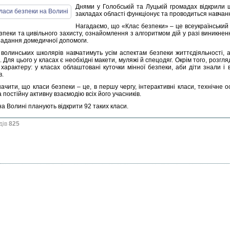
Днями у Голобській та Луцькій громадах відкрили щ
закладах області функціонує та проводиться навчанн
Нагадаємо, що «Клас безпеки» – це всеукраїнський 
езпеки та цивільного захисту, ознайомлення з алгоритмом дій у разі виникне
надання домедичної допомоги.
 волинських школярів навчатимуть усім аспектам безпеки життєдіяльності, 
 Для цього у класах є необхідні макети, муляжі й спецодяг. Окрім того, розг
 характеру: у класах облаштовані куточки мінної безпеки, аби діти знали і
в.
начити, що класи безпеки – це, в першу чергу, інтерактивні класи, технічне
 постійну активну взаємодію всіх його учасників.
а Волині планують відкрити 92 таких класи.
дів
825