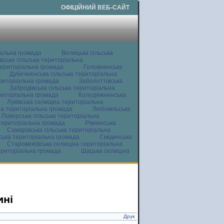
ОФІЦІЙНИЙ ВЕБ-САЙТ
іальна громада
Велицька сільська
вська сільська територіальна
ериторіальна громада
Головненська
Дубечненська сільська територіальна
ериторіальна громада
Заболоттівська
Забродівська сільська територіальна
ериторіальна громада
Колодяжненська
Луківська селищна територіальна
а територіальна громада
Любомльська
Поворська сільська територіальна
територіальна громада
Рівненська
Самарівська сільська територіальна
ьська територіальна громада
Смідинська
Старовижівська селищна територіальна
ериторіальна громада
Шацька селищна
ині
Друк