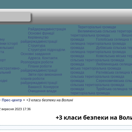
Територіальні громади
Райдержадміністрація
Велимченська сільська територ
Основні функції
територіальна громада
Вишні
Керівництво
ину
громада
Голобська селищна т
райдержадміністрації
нки історії
селищна територіальна громада
Структура
ельської
громада
Дубівська сільська т
Структурні підрозділи.
 та
селищна територіальна громада
Основні завдання
громада
Ковельська міська т
Адреса. Контакти.
орт
сільська територіальна громада
Розпорядок роботи
громада
Люблинецька селищн
Плани роботи
ністративно-
міська територіальна громада
райдержадміністрації
альний
громада
Ратнівська селищна 
Звіти про виконання
сільська територіальна громада
планів роботи
одні
громада
Сереховичівська сіл
райдержадміністрації
сільська територіальна громада
Вакансії. Конкурси
громада
Турійська селищна т
Очищення влади
територіальна громада
>
Прес-центр
>
+3 класи безпеки на Волині
2 вересня 2023 17:36
+3 класи безпеки на Вол