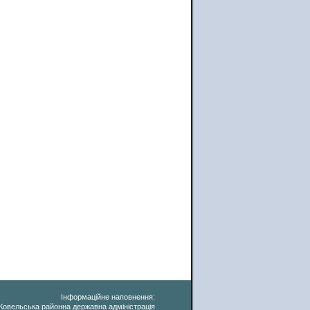
Інформаційне наповнення:
Ковельська районна державна адміністрація