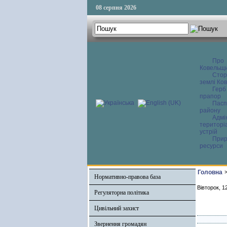
08 серпня 2026
Про
Ковельщ
Сторі
землі Ков
Герб
прапор
Пасп
району
Адмі
територі
устрій
Прир
ресурси
Головна
Нормативно-правова база
Вівторок, 1
Регуляторна політика
Цивільний захист
Звернення громадян