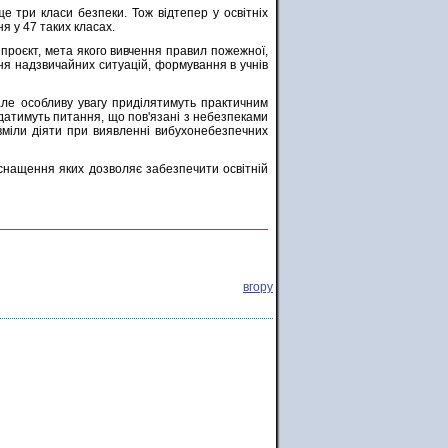
е три класи безпеки. Тож відтепер у освітніх
я у 47 таких класах.
проєкт, мета якого вивчення правил пожежної,
ння надзвичайних ситуацій, формування в учнів
але особливу увагу приділятимуть практичним
лядатимуть питання, що пов'язані з небезпеками
 вміли діяти при виявленні вибухонебезпечних
 оснащення яких дозволяє забезпечити освітній
вгору