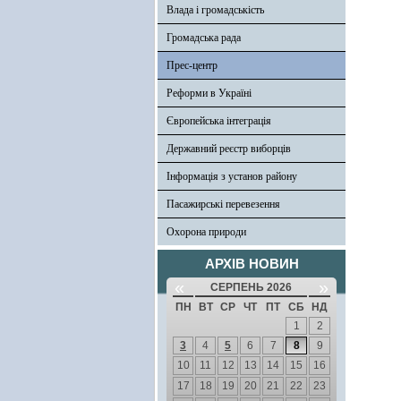
Влада і громадськість
Громадська рада
Прес-центр
Реформи в Україні
Європейська інтеграція
Державний реєстр виборців
Інформація з установ району
Пасажирські перевезення
Охорона природи
АРХІВ НОВИН
«
»
СЕРПЕНЬ 2026
ПН
ВТ
СР
ЧТ
ПТ
СБ
НД
1
2
3
4
5
6
7
8
9
10
11
12
13
14
15
16
17
18
19
20
21
22
23