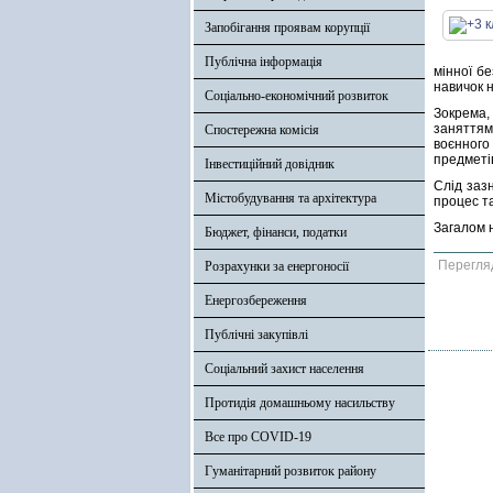
Запобігання проявам корупції
Публічна інформація
мінної б
навичок 
Соціально-економічний розвиток
Зокрема,
заняттям.
Спостережна комісія
воєнного
предметі
Інвестиційний довідник
Слід заз
Містобудування та архітектура
процес та
Загалом н
Бюджет, фінанси, податки
Перегля
Розрахунки за енергоносії
Енергозбереження
Публічні закупівлі
Соціальний захист населення
Протидія домашньому насильству
Все про COVID-19
Гуманітарний розвиток району