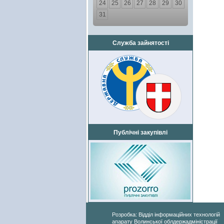
24
25
26
27
28
29
30
31
Служба зайнятості
Публічні закупівлі
Розробка: Відділ інформаційних технологій
апарату Волинської облдержадміністрації