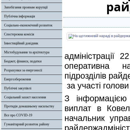
рай
Запобігання проявам корупції
Публічна інформація
Соціально-економічний розвиток
Спостережна комісія
Інвестиційний довідник
Містобудування та архітектура
адміністрації 
Бюджет, фінанси, податки
оперативна н
Розрахунки за енергоносії
підрозділів райд
Енергозбереження
за участі голови
Публічні закупівлі
З інформацією
Соціальний захист населення
виплат в Ковел
Протидія домашньому насильству
Все про COVID-19
начальник упра
Гуманітарний розвиток району
райдержадміністр