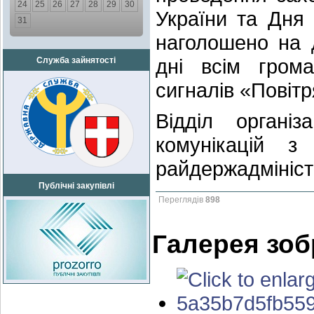
24
25
26
27
28
29
30
України та Дня
31
наголошено на д
дні всім гром
Служба зайнятості
сигналів «Повітр
Відділ організ
комунікацій з
райдержадмініст
Публічні закупівлі
Переглядів
898
Галерея зо