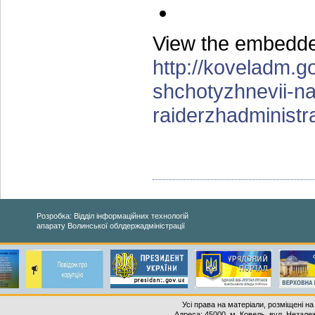
View the embedded
http://koveladm.g
shchotyzhnevii-na
raiderzhadministr
Розробка: Відділ інформаційних технологій
апарату Волинської облдержадміністрації
Усі права на матеріали, розміщені на
Адреса: 45000, м. Ковель, вул. Незалеж