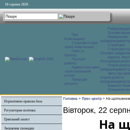
10 серпня 2026
Райдержадмі
Основні функ
Про
Керівництво
Ковельщину
райдержадміністр
Сторінки історії
Структура
землі Ковельської
Структурні пі
Герб та
Основні завдання
прапор
Адреса. Конт
Паспорт
Розпорядок робо
району
Плани робот
Адміністративно-
райдержадміністр
територіальний
Звіти про ви
устрій
планів роботи
Природні
райдержадміністр
ресурси
Вакансії. Кон
Очищення вл
Головна
>
Прес-центр
>
На щотижневій
Нормативно-правова база
Вівторок, 22 серп
Регуляторна політика
На щ
Цивільний захист
Звернення громадян