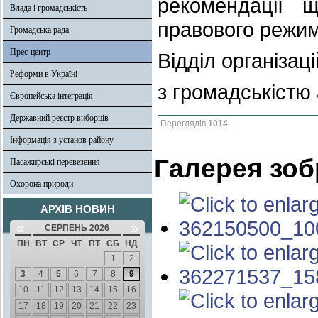
рекомендації 
Влада і громадськість
правового режим
Громадська рада
Прес-центр
Відділ організац
Реформи в Україні
з громадськістю
Європейська інтеграція
Державний реєстр виборців
Переглядів
1014
Інформація з установ району
Галерея зо
Пасажирські перевезення
Охорона природи
АРХІВ НОВИН
«
»
СЕРПЕНЬ 2026
ПН
ВТ
СР
ЧТ
ПТ
СБ
НД
1
2
3
4
5
6
7
8
9
10
11
12
13
14
15
16
17
18
19
20
21
22
23