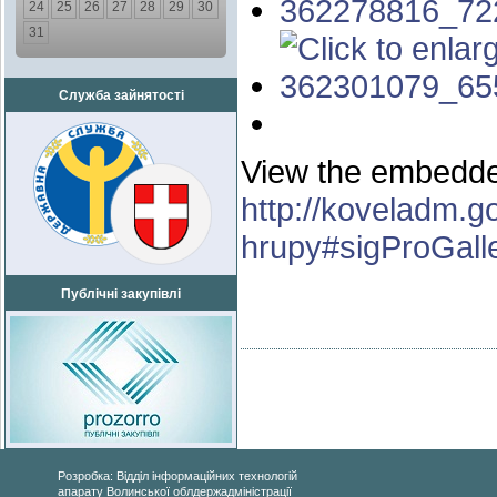
24
25
26
27
28
29
30
31
Служба зайнятості
View the embedded
http://koveladm.g
hrupy#sigProGall
Публічні закупівлі
Розробка: Відділ інформаційних технологій
апарату Волинської облдержадміністрації