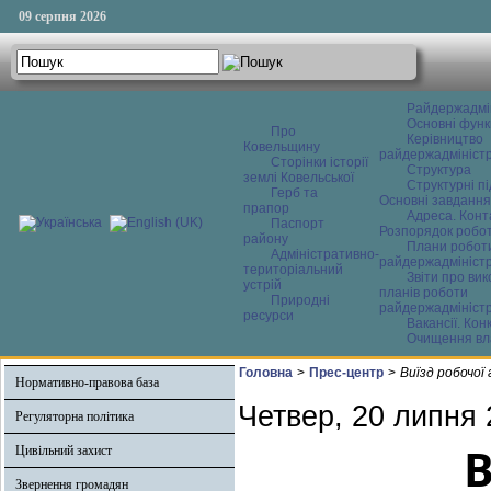
09 серпня 2026
Райдержадмі
Основні функ
Про
Керівництво
Ковельщину
райдержадміністр
Сторінки історії
Структура
землі Ковельської
Структурні пі
Герб та
Основні завдання
прапор
Адреса. Конт
Паспорт
Розпорядок робо
району
Плани робот
Адміністративно-
райдержадміністр
територіальний
Звіти про ви
устрій
планів роботи
Природні
райдержадміністр
ресурси
Вакансії. Кон
Очищення вл
Головна
>
Прес-центр
>
Виїзд робочої
Нормативно-правова база
Четвер, 20 липня 
Регуляторна політика
В
Цивільний захист
Звернення громадян