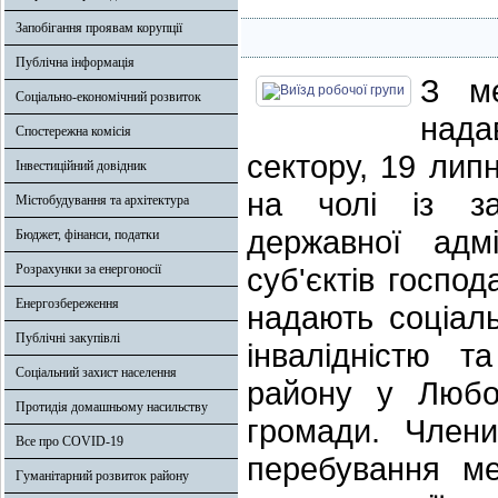
Запобігання проявам корупції
Публічна інформація
З ме
Соціально-економічний розвиток
нада
Спостережна комісія
сектору, 19 лип
Інвестиційний довідник
на чолі із за
Містобудування та архітектура
державної адмі
Бюджет, фінанси, податки
Розрахунки за енергоносії
суб'єктів госпо
Енергозбереження
надають соціаль
Публічні закупівлі
інвалідністю т
Соціальний захист населення
району у Любом
Протидія домашньому насильству
громади. Член
Все про COVID-19
перебування ме
Гуманітарний розвиток району