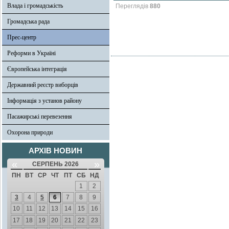
Влада і громадськість
Переглядів
880
Громадська рада
Прес-центр
Реформи в Україні
Європейська інтеграція
Державний реєстр виборців
Інформація з установ району
Пасажирські перевезення
Охорона природи
АРХІВ НОВИН
«
»
СЕРПЕНЬ 2026
ПН
ВТ
СР
ЧТ
ПТ
СБ
НД
1
2
3
4
5
6
7
8
9
10
11
12
13
14
15
16
17
18
19
20
21
22
23