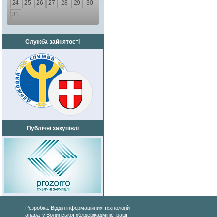
24
25
26
27
28
29
30
31
Служба зайнятості
Публічні закупівлі
Розробка: Відділ інформаційних технологій
апарату Волинської облдержадміністрації