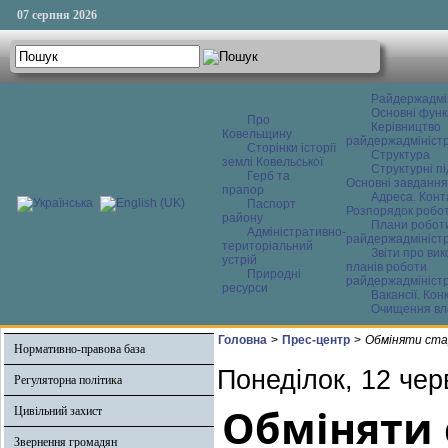
07 серпня 2026
Райдержадмі
Основні функ
Про
Керівництво
Ковельщину
райдержадміністр
Сторінки історії
Структура
землі Ковельської
Структурні пі
Герб та
Основні завдання
прапор
Адреса. Конт
Паспорт
Розпорядок робо
району
Плани робот
Адміністративно-
райдержадміністр
територіальний
Звіти про ви
устрій
планів роботи
Природні
райдержадміністр
ресурси
Вакансії. Кон
Очищення вл
Головна
>
Прес-центр
>
Обміняти стар
Нормативно-правова база
Понеділок, 12 чер
Регуляторна політика
Обміняти 
Цивільний захист
Звернення громадян