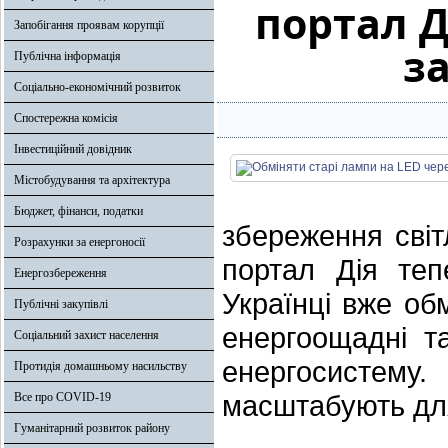
портал Д
Запобігання проявам корупції
з
Публічна інформація
Соціально-економічний розвиток
Спостережна комісія
Інвестиційний довідник
Містобудування та архітектура
Бюджет, фінанси, податки
збереження світ
Розрахунки за енергоносії
портал Дія теп
Енергозбереження
Українці вже о
Публічні закупівлі
енергоощадні т
Соціальний захист населення
енергосистем
Протидія домашньому насильству
масштабують дл
Все про COVID-19
Гуманітарний розвиток району