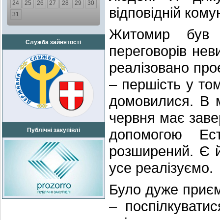
24
25
26
27
28
29
30
відповідній кому
31
Житомир був 
Служба зайнятості
переговорів нев
реалізовано прое
– першість у то
домовилися. В м
червня має заве
допомогою Ес
Публічні закупівлі
розширений. Є й
усе реалізуємо.
Було дуже приєм
– поспілкуватис