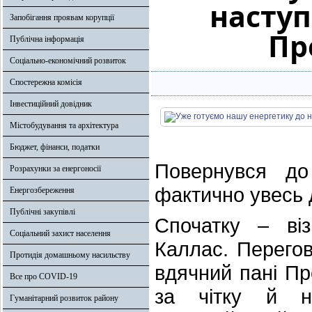
наступ
Запобігання проявам корупції
Пр
Публічна інформація
Соціально-економічний розвиток
Спостережна комісія
Інвестиційний довідник
Містобудування та архітектура
Бюджет, фінанси, податки
Повернувся до
Розрахунки за енергоносії
фактично увесь 
Енергозбереження
Публічні закупівлі
Спочатку – віз
Соціальний захист населення
Каллас. Перегов
Протидія домашньому насильству
вдячний пані Пр
Все про COVID-19
за чітку й н
Гуманітарний розвиток району