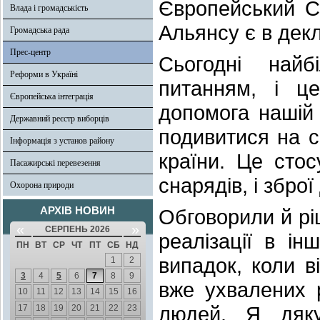
Європейський С
Влада і громадськість
Альянсу є в декл
Громадська рада
Прес-центр
Сьогодні най
Реформи в Україні
питанням, і це
Європейська інтеграція
допомога нашій
Державний реєстр виборців
подивитися на 
Інформація з установ району
країни. Це стос
Пасажирські перевезення
снарядів, і збро
Охорона природи
АРХІВ НОВИН
Обговорили й ріш
«
»
СЕРПЕНЬ 2026
реалізації в і
ПН
ВТ
СР
ЧТ
ПТ
СБ
НД
випадок, коли в
1
2
3
4
5
6
7
8
9
вже ухвалених 
10
11
12
13
14
15
16
людей. Я дяку
17
18
19
20
21
22
23