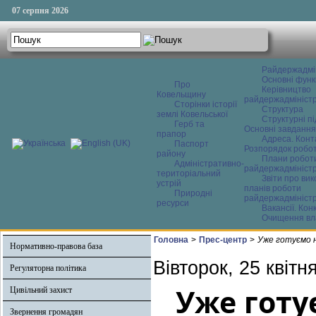
07 серпня 2026
Райдержадмі
Основні функ
Про
Керівництво
Ковельщину
райдержадміністр
Сторінки історії
Структура
землі Ковельської
Структурні пі
Герб та
Основні завдання
прапор
Адреса. Конт
Паспорт
Розпорядок робо
району
Плани робот
Адміністративно-
райдержадміністр
територіальний
Звіти про ви
устрій
планів роботи
Природні
райдержадміністр
ресурси
Вакансії. Кон
Очищення вл
Головна
>
Прес-центр
>
Уже готуємо 
Нормативно-правова база
Вівторок, 25 квітн
Регуляторна політика
Уже готу
Цивільний захист
Звернення громадян