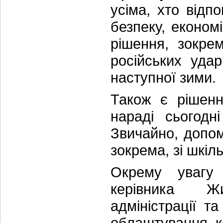
усіма, хто відп
безпеку, економ
рішення, зокре
російських уда
наступної зими.
Також є рішенн
нараді сьогодн
Звичайно, допо
зокрема, зі шкі
Окрему увагу 
керівника Жи
адміністрації т
облаштування к