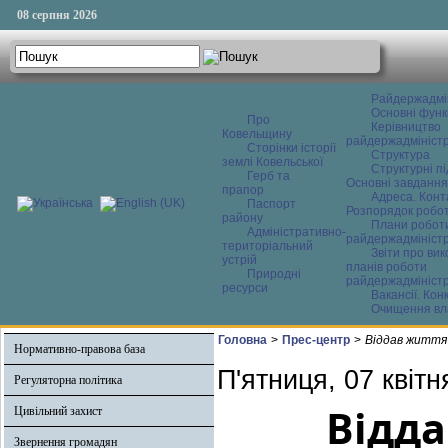
08 серпня 2026
Райдержадмі
Основні функ
Про
Керівництво
Ковельщину
райдержадміністр
Сторінки історії
Структура
землі Ковельської
Структурні пі
Герб та
Основні завдання
прапор
Адреса. Конт
Паспорт
Розпорядок робо
району
Плани робот
Адміністративно-
райдержадміністр
територіальний
Звіти про ви
устрій
планів роботи
Природні
райдержадміністр
ресурси
Вакансії. Кон
Очищення вл
Головна
>
Прес-центр
>
Віддав життя
Нормативно-правова база
П'ятниця, 07 квітн
Регуляторна політика
Відда
Цивільний захист
Звернення громадян