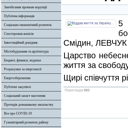
Запобігання проявам корупції
Публічна інформація
5 
Соціально-економічний розвиток
бо
Спостережна комісія
Смідин, ЛЕВЧУК
Інвестиційний довідник
Містобудування та архітектура
Царство небесне
Бюджет, фінанси, податки
життя за свободу
Розрахунки за енергоносії
Щирі співчуття р
Енергозбереження
Публічні закупівлі
Переглядів
980
Соціальний захист населення
Протидія домашньому насильству
Все про COVID-19
Гуманітарний розвиток району