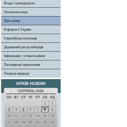
Влада і громадськість
Громадська рада
Прес-центр
Реформи в Україні
Європейська інтеграція
Державний реєстр виборців
Інформація з установ району
Пасажирські перевезення
Охорона природи
АРХІВ НОВИН
«
»
СЕРПЕНЬ 2026
ПН
ВТ
СР
ЧТ
ПТ
СБ
НД
1
2
3
4
5
6
7
8
9
10
11
12
13
14
15
16
17
18
19
20
21
22
23