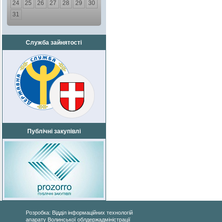
24
25
26
27
28
29
30
31
Служба зайнятості
Публічні закупівлі
Розробка: Відділ інформаційних технологій
апарату Волинської облдержадміністрації