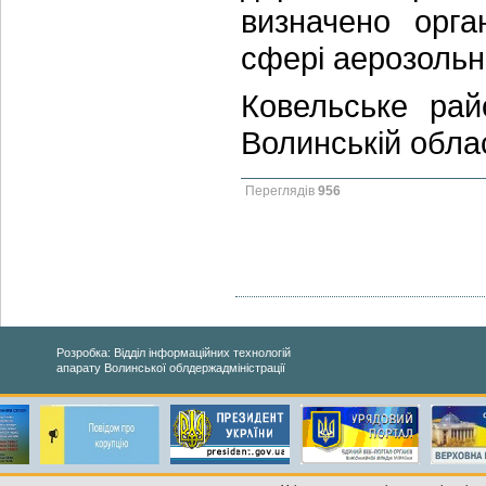
визначено орга
сфері аерозольн
Ковельське ра
Волинській обла
Переглядів
956
Розробка: Відділ інформаційних технологій
апарату Волинської облдержадміністрації