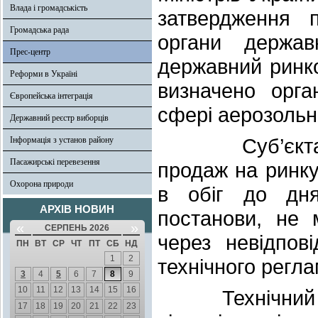
Влада і громадськість
затвердження п
Громадська рада
органи держав
Прес-центр
державний ринк
Реформи в Україні
визначено орга
Європейська інтеграція
сфері аерозольн
Державний реєстр виборців
Суб’єктам го
Інформація з установ району
Пасажирські перевезення
продаж на ринку
Охорона природи
в обіг до дня
АРХІВ НОВИН
постанови, не
«
»
СЕРПЕНЬ 2026
через невідпов
ПН
ВТ
СР
ЧТ
ПТ
СБ
НД
1
2
технічного регла
3
4
5
6
7
8
9
10
11
12
13
14
15
16
Технічний рег
17
18
19
20
21
22
23