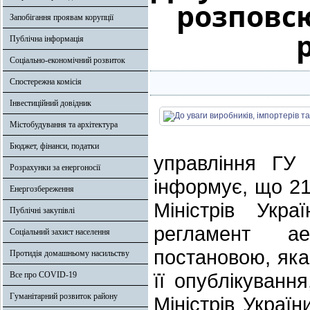
розповс
Запобігання проявам корупції
Публічна інформація
Соціально-економічний розвиток
Спостережна комісія
Інвестиційний довідник
Містобудування та архітектура
Бюджет, фінанси, податки
управління ГУ
Розрахунки за енергоносії
інформує, що 21
Енергозбереження
Міністрів Укр
Публічні закупівлі
регламент ае
Соціальний захист населення
постановою, яка
Протидія домашньому насильству
її опублікуванн
Все про COVID-19
Гуманітарний розвиток району
Міністрів Украї