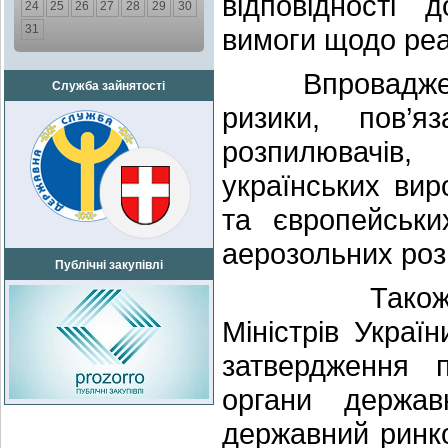
відповідності 
24
25
26
27
28
29
30
31
вимоги щодо реал
Впровадження 
Служба зайнятості
ризики, пов’я
розпилювачів,
українських вир
та європейськи
аерозольних роз
Публічні закупівлі
Також внесен
Міністрів Укра
затвердження п
органи держав
державний ринк