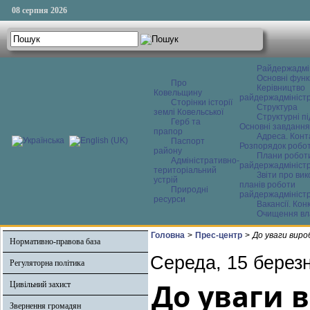
08 серпня 2026
Райдержадмі
Основні функ
Про
Керівництво
Ковельщину
райдержадміністр
Сторінки історії
Структура
землі Ковельської
Структурні пі
Герб та
Основні завдання
прапор
Адреса. Конт
Паспорт
Розпорядок робо
району
Плани робот
Адміністративно-
райдержадміністр
територіальний
Звіти про ви
устрій
планів роботи
Природні
райдержадміністр
ресурси
Вакансії. Кон
Очищення вл
Головна
>
Прес-центр
>
До уваги виро
Нормативно-правова база
Середа, 15 березн
Регуляторна політика
До уваги в
Цивільний захист
Звернення громадян