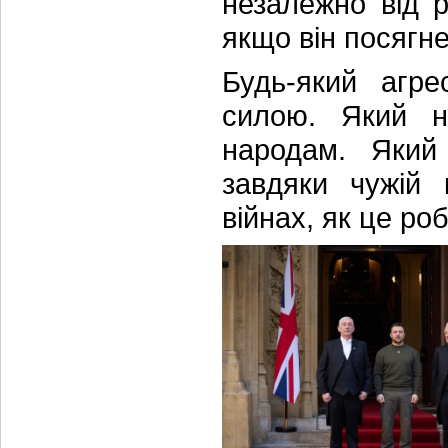
незалежно від р
якщо він посягн
Будь-який агре
силою. Який н
народам. Який
завдяки чужій 
війнах, як це ро