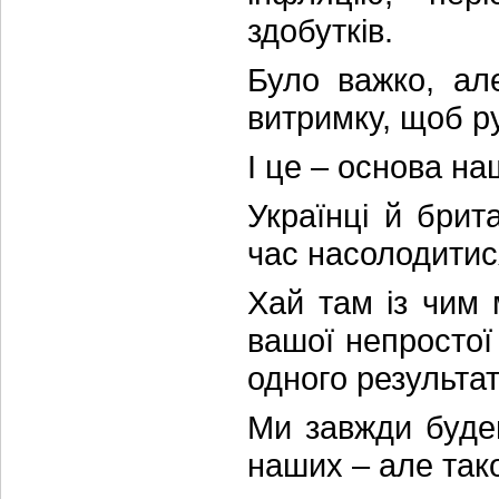
здобутків.
Було важко, ал
витримку, щоб ру
І це – основа на
Українці й брит
час насолодитис
Хай там із чим 
вашої непростої і
одного результат
Ми завжди буде
наших – але тако