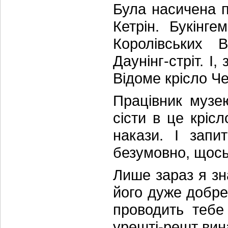
Була насичена п
Кетрін. Букінг
Королівських В
Даунінг-стріт. І,
Відоме крісло Ч
Працівник музе
сісти в це крісл
накази. І запи
безумовно, щось
Лише зараз я зна
його дуже добре 
проводить тебе
урешті-решт вин