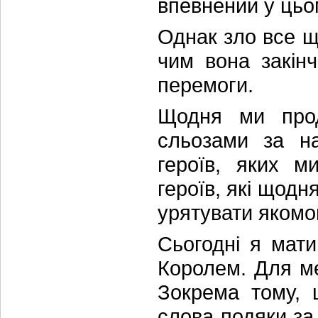
впевнений у цьо
Однак зло все ще
чим вона закін
перемоги.
Щодня ми прод
сльозами за н
героїв, яких 
героїв, які щодн
урятувати якомог
Сьогодні я мати
Королем. Для м
Зокрема тому, 
слова подяки за