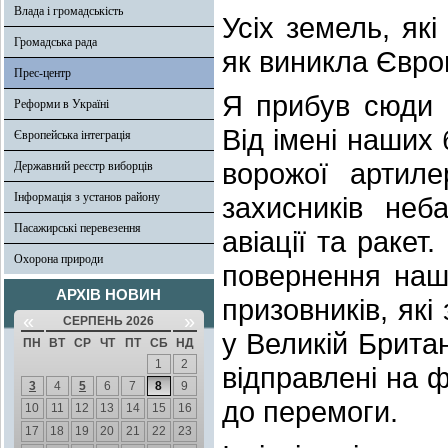
Влада і громадськість
Усіх земель, як
Громадська рада
як виникла Євро
Прес-центр
Я прибув сюди 
Реформи в Україні
Від імені наших 
Європейська інтеграція
ворожої артилер
Державний реєстр виборців
Інформація з установ району
захисників неб
Пасажирські перевезення
авіації та ракет.
Охорона природи
повернення нашо
АРХІВ НОВИН
призовників, які
«
»
СЕРПЕНЬ 2026
у Великій Британі
ПН
ВТ
СР
ЧТ
ПТ
СБ
НД
1
2
відправлені на фр
3
4
5
6
7
8
9
до перемоги.
10
11
12
13
14
15
16
17
18
19
20
21
22
23