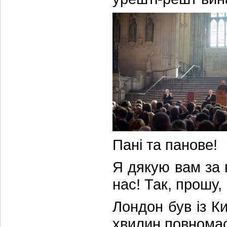
Пані та панове!
Я дякую вам за 
нас! Так, прошу,
Лондон був із К
хвилин повномас