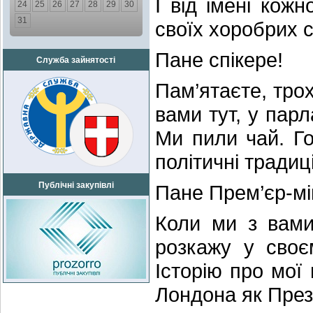
І від імені кожн
24
25
26
27
28
29
30
31
своїх хоробрих с
Пане спікере!
Служба зайнятості
Пам’ятаєте, тро
вами тут, у пар
Ми пили чай. Г
політичні традиці
Публічні закупівлі
Пане Прем’єр-мін
Коли ми з вами
розкажу у своє
Історію про мої 
Лондона як През