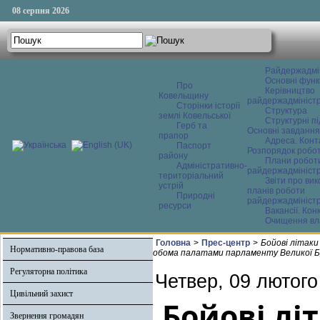
08 серпня 2026
Райдержадмі
Основні функ
Про
Керівництво
Ковельщину
райдержадміністр
Сторінки історії
Структура
землі Ковельської
Структурні пі
Герб та
Основні завдання
прапор
Адреса. Конт
Паспорт
Розпорядок робо
району
Плани робот
Адміністративно-
райдержадміністр
територіальний
Звіти про ви
устрій
планів роботи
Природні
райдержадміністр
ресурси
Вакансії. Кон
Очищення вл
Головна
>
Прес-центр
>
Бойові літаки
Нормативно-правова база
обома палатами парламенту Великої Б
Регуляторна політика
Четвер, 09 лютого
Цивільний захист
Бойові лі
Звернення громадян