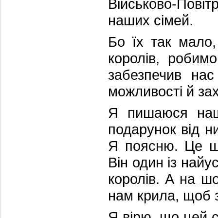
Військово-Пові
наших сімей.
Бо їх так мало,
королів, робим
забезпечив нас
можливості й зах
Я пишаюся наш
подарунок від ни
Я поясню. Це ш
Він один із найу
королів. А на ш
нам крила, щоб з
Я вірю, що цей