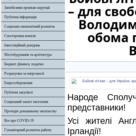
– для сво
Запобігання проявам корупції
Публічна інформація
Володим
Соціально-економічний розвиток
обома 
Спостережна комісія
В
Інвестиційний довідник
Містобудування та архітектура
Бюджет, фінанси, податки
Розрахунки за енергоносії
Енергозбереження
Публічні закупівлі
Народе Сполуч
Соціальний захист населення
представники!
Протидія домашньому насильству
Усі жителі Анг
Все про COVID-19
Ірландії!
Гуманітарний розвиток району