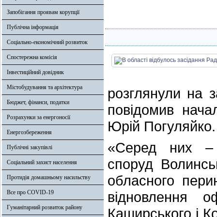
Запобігання проявам корупції
Публічна інформація
Соціально-економічний розвиток
Спостережна комісія
Інвестиційний довідник
Містобудування та архітектура
розглянули на з
Бюджет, фінанси, податки
повідомив начал
Розрахунки за енергоносії
Юрій Погуляйко.
Енергозбереження
«Серед них – 
Публічні закупівлі
споруд Волинськ
Соціальний захист населення
обласного пери
Протидія домашньому насильству
Все про COVID-19
відновлення 
Гуманітарний розвиток району
Каширського і К