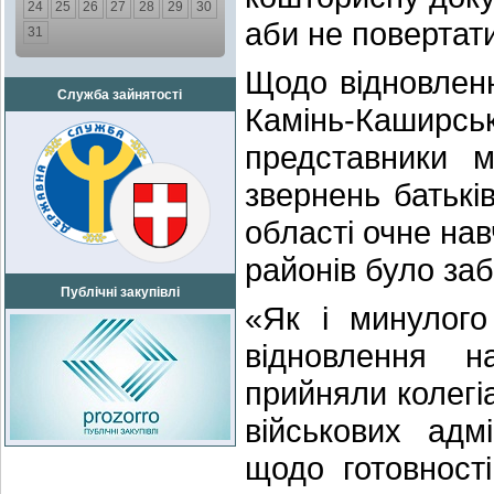
24
25
26
27
28
29
30
аби не повертат
31
Щодо відновлен
Служба зайнятості
Камінь-Каширсь
представники м
звернень батьк
області очне нав
районів було за
Публічні закупівлі
«Як і минулого
відновлення 
прийняли колегі
військових адм
щодо готовності