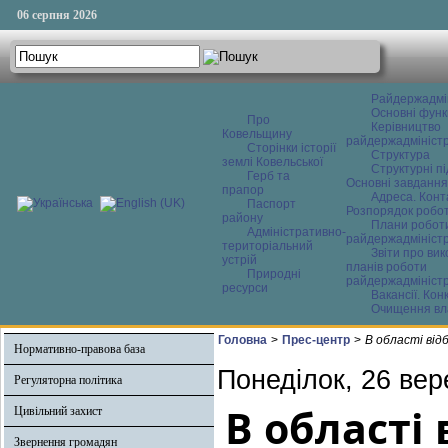
06 серпня 2026
Райдержадмі
Основні функ
Про
Керівництво
Ковельщину
райдержадміністр
Сторінки історії
Структура
землі Ковельської
Структурні пі
Герб та
Основні завдання
прапор
Адреса. Конт
Паспорт
Розпорядок робо
району
Плани робот
Адміністративно-
райдержадміністр
територіальний
Звіти про ви
устрій
планів роботи
Природні
райдержадміністр
ресурси
Вакансії. Кон
Очищення вл
Головна
>
Прес-центр
>
В області від
Нормативно-правова база
Понеділок, 26 вер
Регуляторна політика
В області
Цивільний захист
Звернення громадян