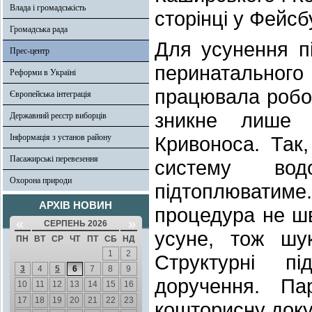
Влада і громадськість
сторінці у Фейсб
Громадська рада
Для усунення пі
Прес-центр
перинатального
Реформи в Україні
працювала робо
Європейська інтеграція
зникне лише п
Державний реєстр виборців
Інформація з установ району
Кривоноса. Так
Пасажирські перевезення
систему вод
Охорона природи
підтоплюватиме
АРХІВ НОВИН
процедура не ш
«
»
СЕРПЕНЬ 2026
усуне, тож шу
ПН
ВТ
СР
ЧТ
ПТ
СБ
НД
1
2
Структурні пі
3
4
5
6
7
8
9
доручення. Па
10
11
12
13
14
15
16
17
18
19
20
21
22
23
кошторисну доку