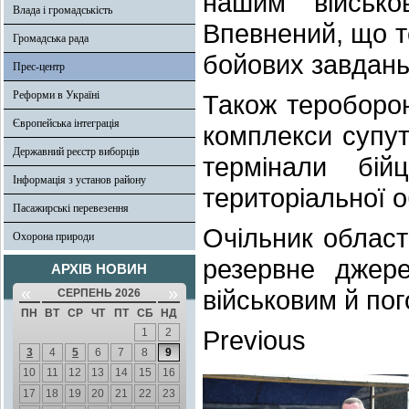
нашим військ
Влада і громадськість
Впевнений, що т
Громадська рада
бойових завдань
Прес-центр
Реформи в Україні
Також тероборон
Європейська інтеграція
комплекси супутн
Державний реєстр виборців
термінали бій
Інформація з установ району
територіальної 
Пасажирські перевезення
Очільник област
Охорона природи
резервне джере
АРХІВ НОВИН
«
»
військовим й пого
СЕРПЕНЬ 2026
ПН
ВТ
СР
ЧТ
ПТ
СБ
НД
Previous
1
2
3
4
5
6
7
8
9
10
11
12
13
14
15
16
17
18
19
20
21
22
23