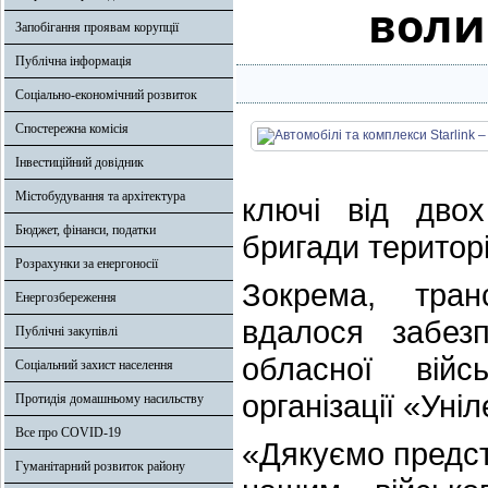
воли
Запобігання проявам корупції
Публічна інформація
Соціально-економічний розвиток
Спостережна комісія
Інвестиційний довідник
Містобудування та архітектура
ключі від двох
Бюджет, фінанси, податки
бригади територ
Розрахунки за енергоносії
Зокрема, тран
Енергозбереження
вдалося забезп
Публічні закупівлі
обласної війсь
Соціальний захист населення
організації «Уніл
Протидія домашньому насильству
Все про COVID-19
«Дякуємо предст
Гуманітарний розвиток району