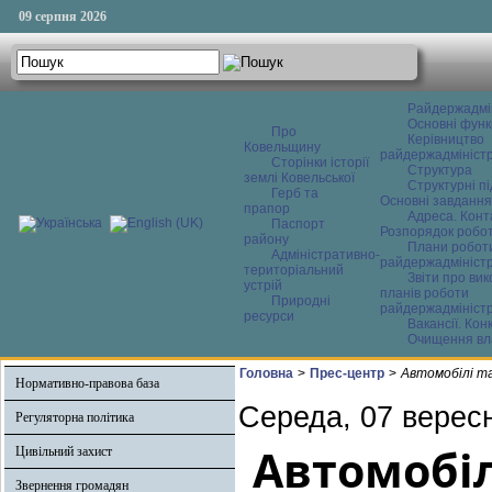
09 серпня 2026
Райдержадмі
Основні функ
Про
Керівництво
Ковельщину
райдержадміністр
Сторінки історії
Структура
землі Ковельської
Структурні пі
Герб та
Основні завдання
прапор
Адреса. Конт
Паспорт
Розпорядок робо
району
Плани робот
Адміністративно-
райдержадміністр
територіальний
Звіти про ви
устрій
планів роботи
Природні
райдержадміністр
ресурси
Вакансії. Кон
Очищення вл
Головна
>
Прес-центр
>
Автомобілі та
Нормативно-правова база
Середа, 07 верес
Регуляторна політика
Автомобіл
Цивільний захист
Звернення громадян