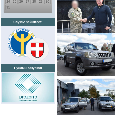
24
25
26
27
28
29
30
31
Служба зайнятості
Публічні закупівлі