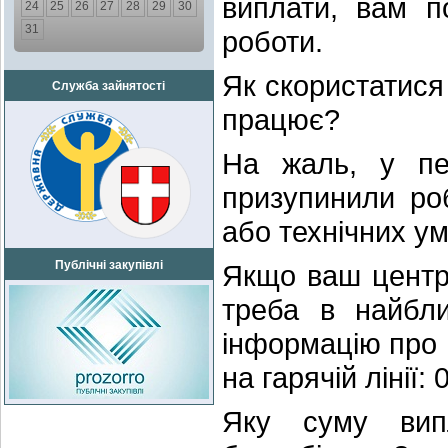
виплати, вам п
24
25
26
27
28
29
30
31
роботи.
Як скористатися
Служба зайнятості
працює?
На жаль, у пе
призупинили роб
або технічних ум
Публічні закупівлі
Якщо ваш центр 
треба в найбли
інформацію про 
на гарячій лінії: 
Яку суму вип