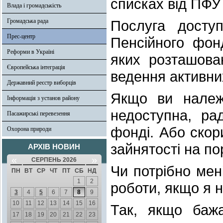
списках від ПФУ
Влада і громадськість
Громадська рада
Послуга досту
Прес-центр
Пенсійного фон
Реформи в Україні
яких розташован
Європейська інтеграція
ведення активни
Державний реєстр виборців
Якщо ви належи
Інформація з установ району
недоступна, ра
Пасажирські перевезення
фонді. Або скор
Охорона природи
зайнятості на порт
АРХІВ НОВИН
«
»
СЕРПЕНЬ 2026
Чи потрібно мені
ПН
ВТ
СР
ЧТ
ПТ
СБ
НД
1
2
роботи, якщо я 
3
4
5
6
7
8
9
10
11
12
13
14
15
16
Так, якщо бажа
17
18
19
20
21
22
23