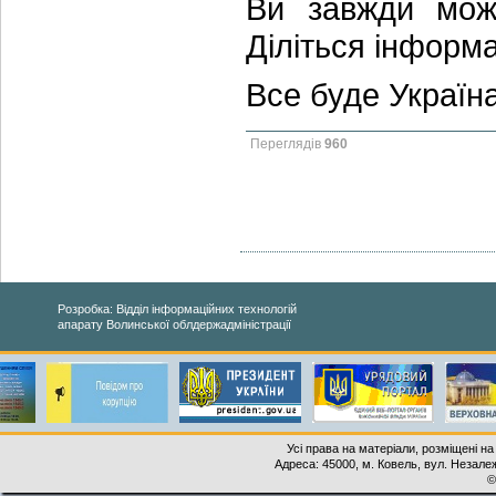
Ви завжди мож
Діліться інформ
Все буде Україна
Переглядів
960
Розробка: Відділ інформаційних технологій
апарату Волинської облдержадміністрації
Усі права на матеріали, розміщені на
Адреса: 45000, м. Ковель, вул. Незалеж
©