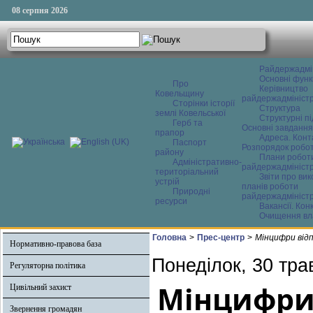
08 серпня 2026
Райдержадмі
Основні функ
Про
Керівництво
Ковельщину
райдержадміністр
Сторінки історії
Структура
землі Ковельської
Структурні пі
Герб та
Основні завдання
прапор
Адреса. Конт
Паспорт
Розпорядок робо
району
Плани робот
Адміністративно-
райдержадміністр
територіальний
Звіти про ви
устрій
планів роботи
Природні
райдержадміністр
ресурси
Вакансії. Кон
Очищення вл
Головна
>
Прес-центр
>
Мінцифри відп
Нормативно-правова база
Понеділок, 30 тра
Регуляторна політика
Мінцифри 
Цивільний захист
Звернення громадян