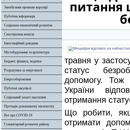
питання 
Запобігання проявам корупції
б
Публічна інформація
Соціально-економічний розвиток
Спостережна комісія
Інвестиційний довідник
Містобудування та архітектура
травня у застос
Бюджет, фінанси, податки
статус безро
Розрахунки за енергоносії
допомогу. Тож 
Енергозбереження
України відп
Публічні закупівлі
отримання статус
Соціальний захист населення
Протидія домашньому насильству
Що робити, як
Все про COVID-19
отримати допом
Гуманітарний розвиток району