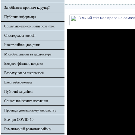
Запобігання проявам корупції
Публічна інформація
Соціально-економічний розвиток
Спостережна комісія
Інвестиційний довідник
Містобудування та архітектура
Бюджет, фінанси, податки
Розрахунки за енергоносії
Енергозбереження
Публічні закупівлі
Соціальний захист населення
Протидія домашньому насильству
Все про COVID-19
Гуманітарний розвиток району