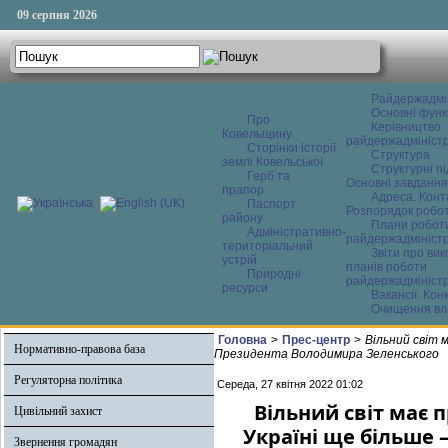
09 серпня 2026
Райдержадмі
Основні функ
Про
Керівництво
Ковельщину
райдержадміністр
Сторінки історії
Структура
землі Ковельської
Структурні пі
Герб та
Основні завдання
прапор
Адреса. Конт
Паспорт
Розпорядок робо
району
Плани робот
Адміністративно-
райдержадміністр
територіальний
Звіти про ви
устрій
планів роботи
Природні
райдержадміністр
ресурси
Вакансії. Кон
Очищення вл
Головна
>
Прес-центр
>
Вільний світ 
Нормативно-правова база
Президента Володимира Зеленського
Регуляторна політика
Середа, 27 квітня 2022 01:02
Вільний світ має 
Цивільний захист
Україні ще більше
Звернення громадян