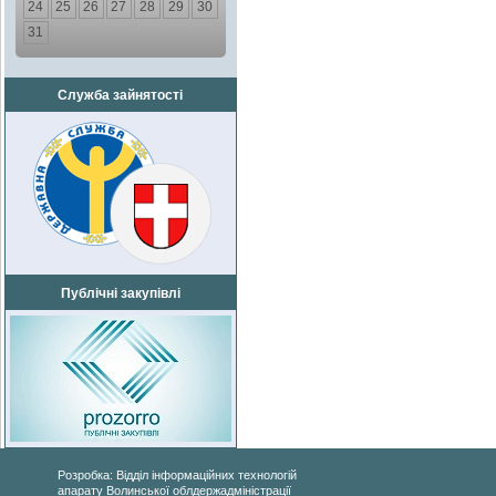
24
25
26
27
28
29
30
31
Служба зайнятості
Публічні закупівлі
Розробка: Відділ інформаційних технологій
апарату Волинської облдержадміністрації