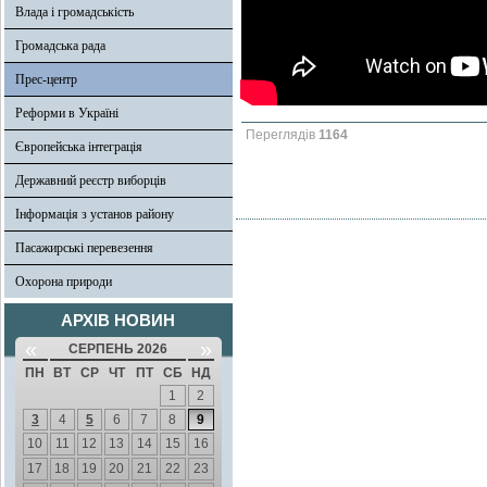
Влада і громадськість
Громадська рада
Прес-центр
Реформи в Україні
Переглядів
1164
Європейська інтеграція
Державний реєстр виборців
Інформація з установ району
Пасажирські перевезення
Охорона природи
АРХІВ НОВИН
«
»
СЕРПЕНЬ 2026
ПН
ВТ
СР
ЧТ
ПТ
СБ
НД
1
2
3
4
5
6
7
8
9
10
11
12
13
14
15
16
17
18
19
20
21
22
23