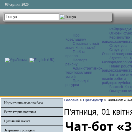
08 серпня 2026
Райдержадмі
Основні функ
Про
Керівництво
Ковельщину
райдержадміністр
Сторінки історії
Структура
землі Ковельської
Структурні пі
Герб та
Основні завдання
прапор
Адреса. Конт
Паспорт
Розпорядок робо
району
Плани робот
Адміністративно-
райдержадміністр
територіальний
Звіти про ви
устрій
планів роботи
Природні
райдержадміністр
ресурси
Вакансії. Кон
Очищення вл
Головна
>
Прес-центр
>
Чат-бот «Знай
Нормативно-правова база
П'ятниця, 01 квітн
Регуляторна політика
Чат-бот «
Цивільний захист
Звернення громадян