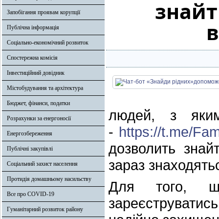
знайт
Запобігання проявам корупції
в
Публічна інформація
Соціально-економічний розвиток
Спостережна комісія
Інвестиційний довідник
Містобудування та архітектура
Бюджет, фінанси, податки
людей, з яким
Розрахунки за енергоносії
-
https://t.me/Fa
Енергозбереження
дозволить знайт
Публічні закупівлі
зараз знаходять
Соціальний захист населення
Протидія домашньому насильству
Для того, що
Все про COVID-19
зареєструватись
Гуманітарний розвиток району