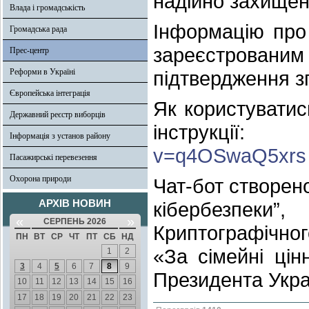
надійно захищен
Влада і громадськість
Інформацію про
Громадська рада
зареєстрова
Прес-центр
Реформи в Україні
підтвердження з
Європейська інтеграція
Як користуватис
Державний реєстр виборців
інструк
Інформація з установ району
v=q4OSwaQ5xrs
Пасажирські перевезення
Охорона природи
Чат-бот створено
АРХІВ НОВИН
кібербезпеки”
«
»
СЕРПЕНЬ 2026
Криптографічног
ПН
ВТ
СР
ЧТ
ПТ
СБ
НД
«За сімейні цін
1
2
3
4
5
6
7
8
9
Президента Украї
10
11
12
13
14
15
16
17
18
19
20
21
22
23