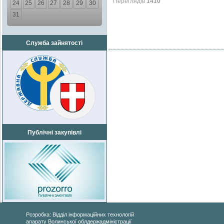
Переглядів
1410
24
25
26
27
28
29
30
31
Служба зайнятості
Публічні закупівлі
Розробка: Відділ інформаційних технологій
апарату Волинської облдержадміністрації