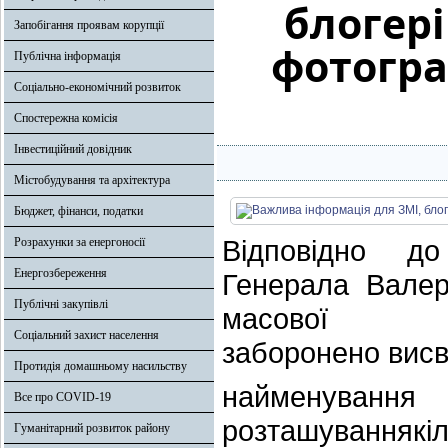
блогері
Запобігання проявам корупції
фотогра
Публічна інформація
Соціально-економічний розвиток
Спостережна комісія
Інвестиційний довідник
Містобудування та архітектура
Бюджет, фінанси, податки
Відповідно д
Розрахунки за енергоносії
Енергозбереження
Генерала Валер
Публічні закупівлі
масової 
Соціальний захист населення
заборонено висв
Протидія домашньому насильству
найменування 
Все про COVID-19
розташуванняк
Гуманітарний розвиток району