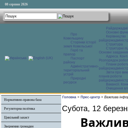
08 серпня 2026
Райдержадмі
Основні функ
Про
Керівництво
Ковельщину
райдержадміністр
Сторінки історії
Структура
землі Ковельської
Структурні пі
Герб та
Основні завдання
прапор
Адреса. Конт
Паспорт
Розпорядок робо
району
Плани робот
Адміністративно-
райдержадміністр
територіальний
Звіти про ви
устрій
планів роботи
Природні
райдержадміністр
ресурси
Вакансії. Кон
Очищення вл
Головна
>
Прес-центр
>
Важлива інфор
Нормативно-правова база
Субота, 12 березн
Регуляторна політика
Важлив
Цивільний захист
Звернення громадян