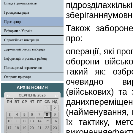
підрозділахкількі
Влада і громадськість
зберіганняумовні
Громадська рада
Прес-центр
Також забороне
Реформи в Україні
про:
Європейська інтеграція
операції, які п
Державний реєстр виборців
Інформація з установ району
оборони військ
Пасажирські перевезення
такий як: озбр
Охорона природи
очевидно ви
АРХІВ НОВИН
(військових) та
«
»
СЕРПЕНЬ 2026
данихперемі
ПН
ВТ
СР
ЧТ
ПТ
СБ
НД
1
2
(найменування, к
3
4
5
6
7
8
9
їх тактику, мет
10
11
12
13
14
15
16
17
18
19
20
21
22
23
виконанняефек