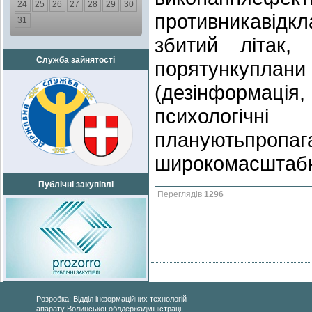
24
25
26
27
28
29
30
противникавідкл
31
збитий літак,
Служба зайнятості
порятункупл
(дезінформація
психологічн
плануютьп
широкомасштабної
Публічні закупівлі
Переглядів
1296
Розробка: Відділ інформаційних технологій
апарату Волинської облдержадміністрації