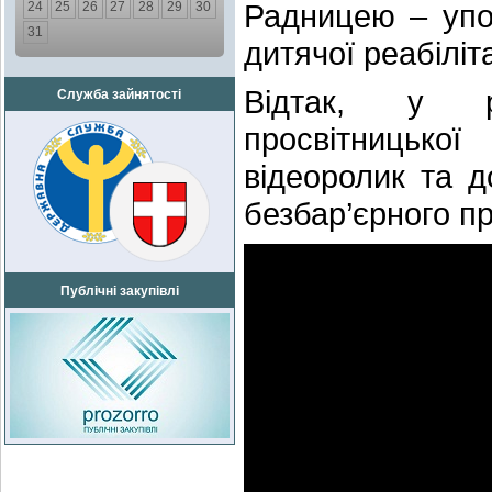
Радницею – упо
24
25
26
27
28
29
30
31
дитячої реабіліт
Відтак, у ра
Служба зайнятості
просвітницько
відеоролик та 
безбар’єрного пр
Публічні закупівлі