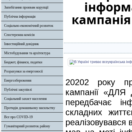
інформ
Запобігання проявам корупції
кампанія
Публічна інформація
Соціально-економічний розвиток
Спостережна комісія
Інвестиційний довідник
Містобудування та архітектура
Бюджет, фінанси, податки
Розрахунки за енергоносії
20202 року пр
Енергозбереження
кампанії «ДЛЯ 
Публічні закупівлі
Соціальний захист населення
передбачає ін
Протидія домашньому насильству
складних життє
Все про COVID-19
реалізовувався в
Гуманітарний розвиток району