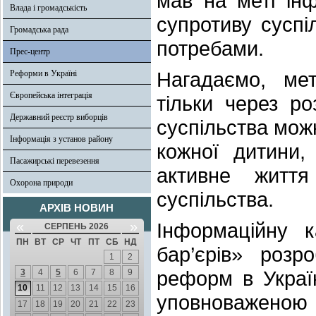
мав на меті ін
Влада і громадськість
супротиву суспі
Громадська рада
потребами.
Прес-центр
Нагадаємо, ме
Реформи в Україні
Європейська інтеграція
тільки через ро
Державний реєстр виборців
суспільства мож
Інформація з установ району
кожної дитини,
Пасажирські перевезення
активне життя
Охорона природи
суспільства.
АРХІВ НОВИН
«
»
Інформаційну к
СЕРПЕНЬ 2026
ПН
ВТ
СР
ЧТ
ПТ
СБ
НД
бар’єрів» розр
1
2
реформ в Украї
3
4
5
6
7
8
9
10
11
12
13
14
15
16
уповноваженою 
17
18
19
20
21
22
23