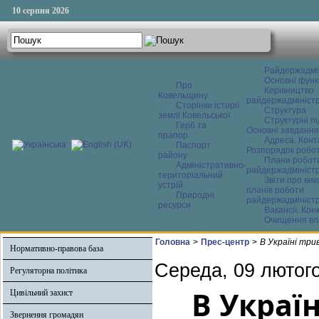
10 серпня 2026
Райдержадмі
Основні функ
Про
Керівництво
Ковельщину
райдержадміністр
Сторінки історії
Структура
землі Ковельської
Структурні пі
Герб та
Основні завдання
прапор
Адреса. Конт
Паспорт
Розпорядок робо
району
Плани робот
Адміністративно-
райдержадміністр
територіальний
Звіти про ви
устрій
планів роботи
Природні
райдержадміністр
ресурси
Вакансії. Кон
Очищення вл
Головна
>
Прес-центр
>
В Україні три
Нормативно-правова база
Середа, 09 лютого
Регуляторна політика
В Украї
Цивільний захист
Звернення громадян