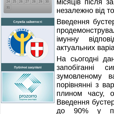
місяців після з
24
25
26
27
28
29
30
31
незалежно від т
Введення бусте
Служба зайнятості
продемонструв
імунну відпов
актуальних варі
На сьогодні да
запобіганні с
Публічні закупівлі
зумовленому в
порівнянні з ва
плином часу, о
Введення бустер
до 90% у попе