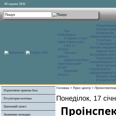
08 серпня 2026
Райдержадмі
Основні функ
Про
Керівництво
Ковельщину
райдержадміністр
Сторінки історії
Структура
землі Ковельської
Структурні пі
Герб та
Основні завдання
прапор
Адреса. Конт
Паспорт
Розпорядок робо
району
Плани робот
Адміністративно-
райдержадміністр
територіальний
Звіти про ви
устрій
планів роботи
Природні
райдержадміністр
ресурси
Вакансії. Кон
Очищення вл
Головна
>
Прес-центр
>
Проінспектов
Нормативно-правова база
Понеділок, 17 січ
Регуляторна політика
Проінспе
Цивільний захист
Звернення громадян