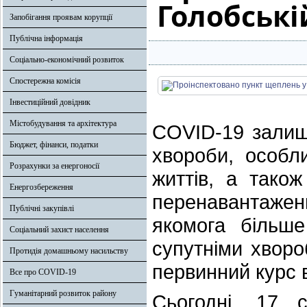
Голобські
Запобігання проявам корупції
Публічна інформація
Соціально-економічний розвиток
Спостережна комісія
Інвестиційний довідник
Містобудування та архітектура
COVID-19 залиш
Бюджет, фінанси, податки
хвороби, особл
Розрахунки за енергоносії
життів, а тако
Енергозбереження
перенавантажен
Публічні закупівлі
якомога більше
Соціальний захист населення
супутніми хвор
Протидія домашньому насильству
первинний курс 
Все про COVID-19
Гуманітарний розвиток району
Сьогодні, 17 