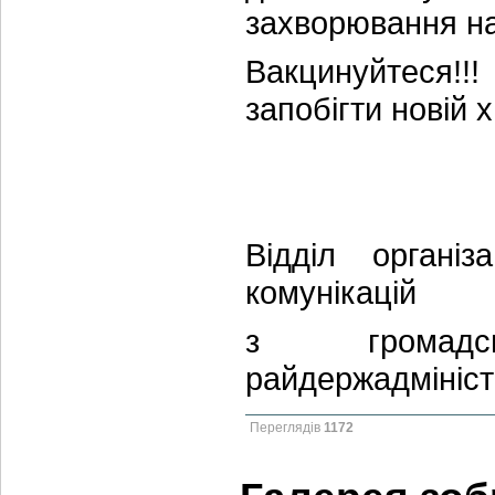
захворювання н
Вакцинуйтеся!!!
запобігти новій 
Відділ організ
комунікацій
з громадсь
райдержадмініст
Переглядів
1172