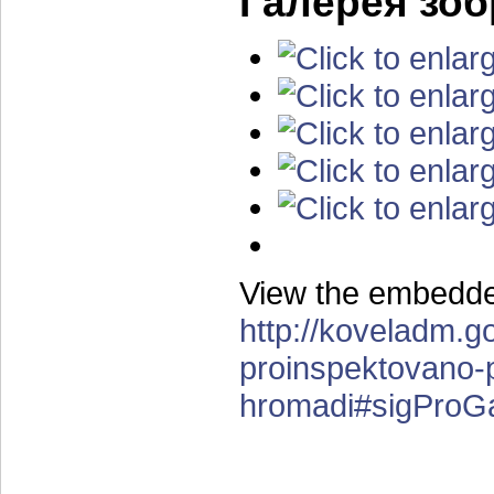
Галерея зо
View the embedded
http://koveladm.g
proinspektovano-pu
hromadi#sigProGa