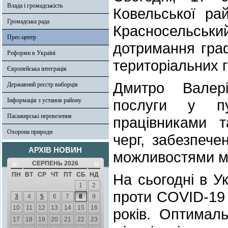
Влада і громадськість
Ковельської ра
Громадська рада
Красносельськ
Прес-центр
дотримання гра
Реформи в Україні
територіальних 
Європейська інтеграція
Дмитро Валері
Державний реєстр виборців
Інформація з установ району
послуги у пу
Пасажирські перевезення
працівниками т
Охорона природи
черг, забезпеч
АРХІВ НОВИН
можливостями мі
«
»
СЕРПЕНЬ 2026
ПН
ВТ
СР
ЧТ
ПТ
СБ
НД
На сьогодні в У
1
2
проти COVID-19 
3
4
5
6
7
8
9
10
11
12
13
14
15
16
років. Оптимал
17
18
19
20
21
22
23