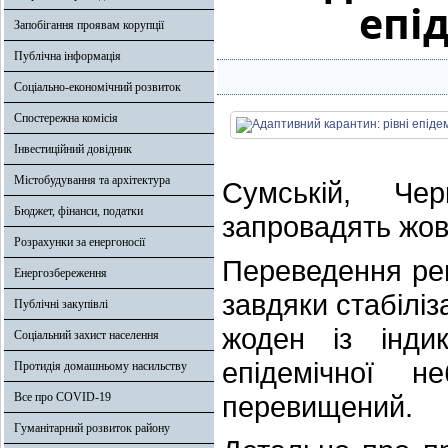
епі
Запобігання проявам корупції
Публічна інформація
Соціально-економічний розвиток
Спостережна комісія
Інвестиційний довідник
Містобудування та архітектура
Сумській, Чер
Бюджет, фінанси, податки
запровадять жовт
Розрахунки за енергоносії
Переведення рег
Енергозбереження
завдяки стабіліз
Публічні закупівлі
жоден із індик
Соціальний захист населення
епідемічної 
Протидія домашньому насильству
Все про COVID-19
перевищений.
Гуманітарний розвиток району