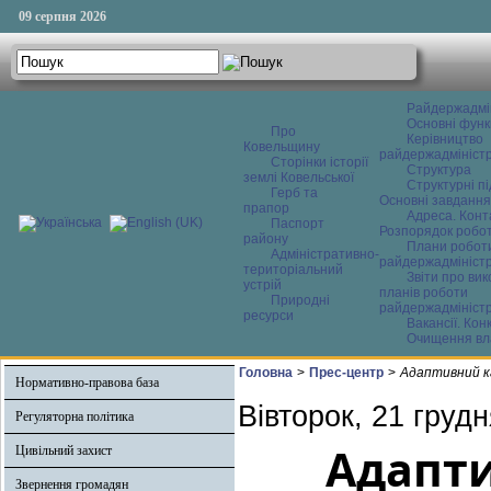
09 серпня 2026
Райдержадмі
Основні функ
Про
Керівництво
Ковельщину
райдержадміністр
Сторінки історії
Структура
землі Ковельської
Структурні пі
Герб та
Основні завдання
прапор
Адреса. Конт
Паспорт
Розпорядок робо
району
Плани робот
Адміністративно-
райдержадміністр
територіальний
Звіти про ви
устрій
планів роботи
Природні
райдержадміністр
ресурси
Вакансії. Кон
Очищення вл
Головна
>
Прес-центр
>
Адаптивний ка
Нормативно-правова база
Вівторок, 21 груд
Регуляторна політика
Адапти
Цивільний захист
Звернення громадян