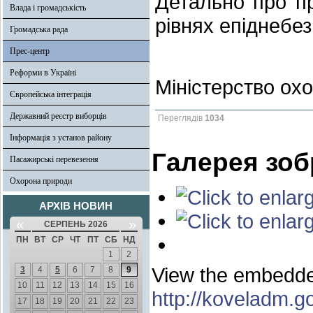
Детально про п
Влада і громадськість
рівнях епіднебе
Громадська рада
Прес-центр
Реформи в Україні
Міністерство охо
Європейська інтеграція
Державний реєстр виборців
Переглядів
1034
Інформація з установ району
Галерея зо
Пасажирські перевезення
Охорона природи
АРХІВ НОВИН
«
»
СЕРПЕНЬ 2026
ПН
ВТ
СР
ЧТ
ПТ
СБ
НД
1
2
View the embedded
3
4
5
6
7
8
9
10
11
12
13
14
15
16
http://koveladm.g
17
18
19
20
21
22
23