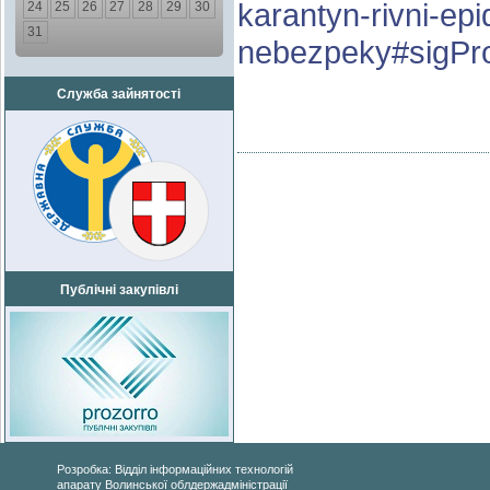
karantyn-rivni-ep
24
25
26
27
28
29
30
31
nebezpeky#sigPr
Служба зайнятості
Публічні закупівлі
Розробка: Відділ інформаційних технологій
апарату Волинської облдержадміністрації