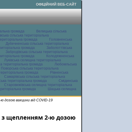
ОФІЦІЙНИЙ ВЕБ-САЙТ
іальна громада
Велицька сільська
вська сільська територіальна
ериторіальна громада
Головненська
Дубечненська сільська територіальна
ериторіальна громада
Заболоттівська
Забродівська сільська територіальна
ериторіальна громада
Колодяжненська
Луківська селищна територіальна
а територіальна громада
Любомльська
Поворська сільська територіальна
територіальна громада
Рівненська
Самарівська сільська територіальна
ьська територіальна громада
Смідинська
Старовижівська селищна територіальна
ериторіальна громада
Шацька селищна
-ю дозою вакцини від COVID-19
и з щепленням 2-ю дозою