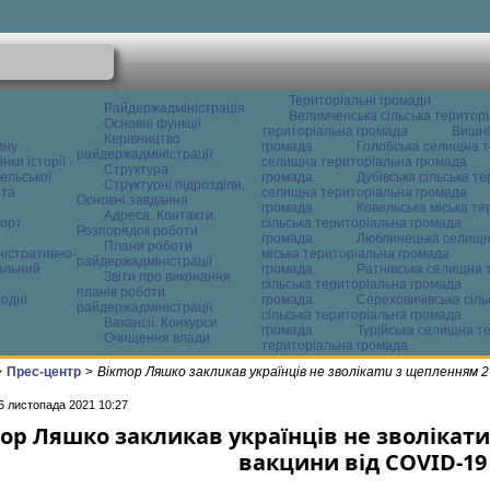
Територіальні громади
Райдержадміністрація
Велимченська сільська територ
Основні функції
територіальна громада
Вишні
Керівництво
ину
громада
Голобська селищна т
райдержадміністрації
нки історії
селищна територіальна громада
Структура
ельської
громада
Дубівська сільська т
Структурні підрозділи.
 та
селищна територіальна громада
Основні завдання
громада
Ковельська міська т
Адреса. Контакти.
орт
сільська територіальна громада
Розпорядок роботи
громада
Люблинецька селищн
Плани роботи
ністративно-
міська територіальна громада
райдержадміністрації
альний
громада
Ратнівська селищна 
Звіти про виконання
сільська територіальна громада
планів роботи
одні
громада
Сереховичівська сіл
райдержадміністрації
сільська територіальна громада
Вакансії. Конкурси
громада
Турійська селищна т
Очищення влади
територіальна громада
>
Прес-центр
>
Віктор Ляшко закликав українців не зволікати з щепленням 2
6 листопада 2021 10:27
тор Ляшко закликав українців не зволікат
вакцини від COVID-19