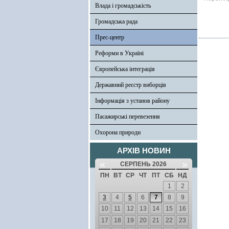
Влада і громадськість
Громадська рада
Прес-центр
Реформи в Україні
Європейська інтеграція
Державний реєстр виборців
Інформація з установ району
Пасажирські перевезення
Охорона природи
АРХІВ НОВИН
«
»
СЕРПЕНЬ 2026
ПН
ВТ
СР
ЧТ
ПТ
СБ
НД
1
2
3
4
5
6
7
8
9
10
11
12
13
14
15
16
17
18
19
20
21
22
23