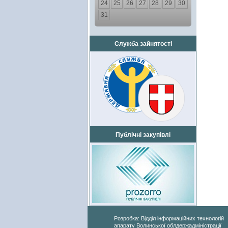
24
25
26
27
28
29
30
31
Служба зайнятості
Публічні закупівлі
Розробка: Відділ інформаційних технологій
апарату Волинської облдержадміністрації