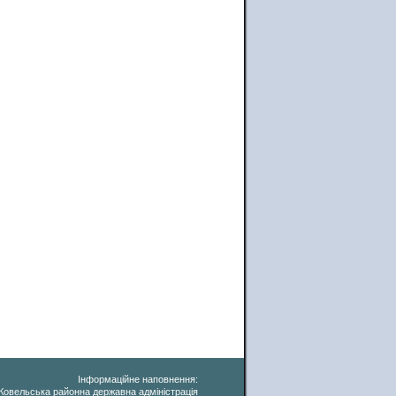
Інформаційне наповнення:
Ковельська районна державна адміністрація