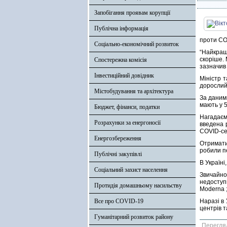
Запобігання проявам корупції
Публічна інформація
проти CO
Соціально-економічний розвиток
“Найкращ
скоріше. 
Спостережна комісія
зазначив 
Інвестиційний довідник
Міністр 
дорослий 
Містобудування та архітектура
За даними
мають у 5
Бюджет, фінанси, податки
Нагадаєм
Розрахунки за енергоносії
введена 
COVID-се
Енергозбереження
Отримати 
робили п
Публічні закупівлі
В Україні
Соціальний захист населення
Звичайно
недоступ
Протидія домашньому насильству
Moderna ;
Все про COVID-19
Наразі в 
центрів т
Гуманітарний розвиток району
Перегля