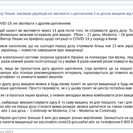
VID-19, не зволікати з другим щепленням.
ий захист ви матимете через 14 днів після того, як отримаєте другу дозу. То
Мінімально можливі інтервали для вакцин: Pfizer – 21 день, Moderna – 28 днів,
Віктор Ляшко на брифінгу щодо ситуації із COVID-19 у середу в Києві.
також наголосив, що на сьогодні першу дозу отримали більш ніж 13 млн украї
українець – повністю завершили курс вакцинації.
 електронної системи охорони здоров’я України за попередні три місяці, люди
 разів нижчий ризик госпіталізації та у майже 9 разів нижчий ризик померти в
о, якщо ви пропустили дату другого щеплення, слід зробити це за першої
раніше або пізніше рекомендованого інтервалу, зараховується до повного к
ртифікат та уникнути важкої хвороби.
другу дозу вакцини можна в будь-якому пункті чи центрі вакцинації в будь-як
ерше щеплення. Просто перевірте, чи є у цьому пункті чи центрі потрібна вам
, як і в багатьох інших країнах, у певних випадках можна комбінувати різні вак
, найкраще використовувати одну й ту саму вакцину як для першого, так і для
на або на першу дозу сталася важка реакція, можна щепитися за такою схемою:
 або 1-ша доза – Comirnaty чи Moderna, 2-га – Moderna чи Comirnaty.
Україні доступні близько 9 млн доз вакцин різних виробників. Запишіться на 
а пунктів вакцинації на vaccination.covid19.gov.ua/list або за телефоном 0 800 6
дів
1071