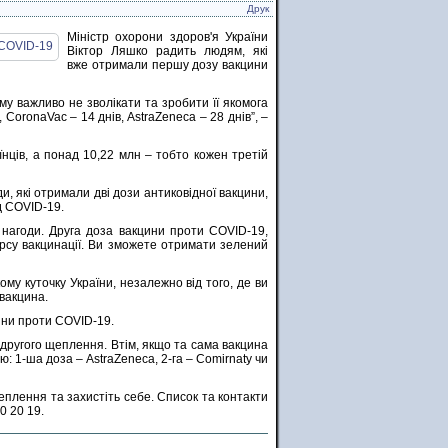
Друк
Міністр охорони здоров'я України
Віктор Ляшко радить людям, які
вже отримали першу дозу вакцини
му важливо не зволікати та зробити її якомога
 CoronaVac – 14 днів, AstraZeneca – 28 днів”, –
нців, а понад 10,22 млн – тобто кожен третій
, які отримали дві дози антиковідної вакцини,
ід COVID-19.
 нагоди. Друга доза вакцини проти COVID-19,
урсу вакцинації. Ви зможете отримати зелений
ому куточку України, незалежно від того, де ви
 вакцина.
цини проти COVID-19.
 другого щеплення. Втім, якщо та сама вакцина
 1-ша доза – AstraZeneca, 2-га – Comirnaty чи
щеплення та захистіть себе. Список та контакти
0 20 19.