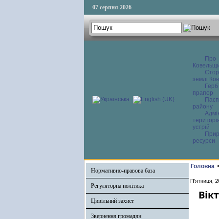
07 серпня 2026
Про
Ковельщ
Сторі
землі Ков
Герб
прапор
Пасп
району
Адмі
територі
устрій
Прир
ресурси
Головна
Нормативно-правова база
П'ятниця, 2
Регуляторна політика
Вік
Цивільний захист
Звернення громадян