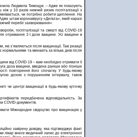
значила Людмила Тимощук. – Адже як показують
ніж у 10 разів нижчий ризик госпіталізації з
сумнівається, чи потрібно робити щеплення. На
Адже штам коронавірусу «Дельта», який наразі
важчий перебіг захворювання».
вороби, госпіталізації та смерті від COVID-19
я отримання 2-ї дози вакцини. Усі вакцини в
які з’являються після вакцинації. Такі реакції
 є нормальними та минають за кілька днів після
цини від COVID-19 – вам необхідно отримати її
уга доза вакцини, введена раніше або пізніше
ності повторення його спочатку. У будь-якому
ругою дозою з порушенням інтервалу, також
ті чи центрі вакцинації в будь-якому куточку
тифікатів передбачена відповідальність. За
ки COVID-документів.
римати Міжнародне свідоцтво про вакцинацію у
іційно завірену довідку, яка підтверджує факт
ідки лікар внесе медичний запис до електронної