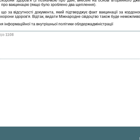
охорони здоров’я (з позначкою про дані, внесені на основі вторинного дж
о про вакцинацію (якщо було зроблено два щеплення).
 що за відсутності документа, який підтверджує факт вакцинації за кордоно
охорони здоров’я. Відтак, видати Міжнародне свідоцтво також буде неможлив
ня інформаційної та внутрішньої політики облдержадміністрації
дів
1108