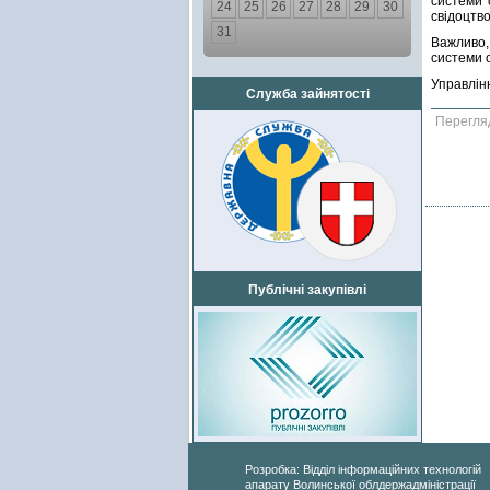
системи 
24
25
26
27
28
29
30
свідоцтв
31
Важливо,
системи 
Управлін
Служба зайнятості
Перегля
Публічні закупівлі
Розробка: Відділ інформаційних технологій
апарату Волинської облдержадміністрації