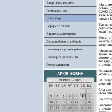
Влада і громадськість
«Загалом
останні 
Громадська рада
COVID-19,
жаль, во
Прес-центр
панує в Є
Відтак, з
Реформи в Україні
допоможе
Україні п
Європейська інтеграція
Окрім тог
на місці 
Державний реєстр виборців
вакцинаці
Інформація з установ району
«Звертаю 
якнайшви
Пасажирські перевезення
рекоменд
випадку 
Охорона природи
отримают
Нагадаєм
АРХІВ НОВИН
України,
«
»
СЕРПЕНЬ 2026
На завер
минулий 
ПН
ВТ
СР
ЧТ
ПТ
СБ
НД
Слід заз
1
2
свого сім
3
4
5
6
7
8
9
Що потрі
10
11
12
13
14
15
16
Зверніть
17
18
19
20
21
22
23
отримання