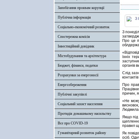
Запобігання проявам корупції
Публічна інформація
Соціально-економічний розвиток
З понеділ
затвердж
Спостережна комісія
Про це п
облдержа
Інвестиційний довідник
«Відпові
Містобудування та архітектура
їхніх те
заступни
Бюджет, фінанси, податки
органів в
Слід заз
Розрахунки за енергоносії
контактів
Енергозбереження
Про прав
Працівни
причин, 
Публічні закупівлі
«Не можу
Соціальний захист населення
висновок
Людмила 
Протидія домашньому насильству
Якщо під
щеплення
Все про COVID-19
правил що
Гуманітарний розвиток району
Як повід
осіб. Одн