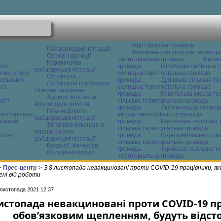
Територіальні громади
Райдержадміністрація
Велимченська сільська територ
Основні функції
територіальна громада
Вишні
Керівництво
ину
громада
Голобська селищна т
райдержадміністрації
нки історії
селищна територіальна громада
Структура
ельської
громада
Дубівська сільська т
Структурні підрозділи.
 та
селищна територіальна громада
Основні завдання
громада
Ковельська міська т
Адреса. Контакти.
орт
сільська територіальна громада
Розпорядок роботи
громада
Люблинецька селищн
Плани роботи
ністративно-
міська територіальна громада
райдержадміністрації
альний
громада
Ратнівська селищна 
Звіти про виконання
сільська територіальна громада
планів роботи
одні
громада
Сереховичівська сіл
райдержадміністрації
сільська територіальна громада
Вакансії. Конкурси
громада
Турійська селищна т
Очищення влади
територіальна громада
>
Прес-центр
>
З 8 листопада невакциновані проти COVID-19 працівники, як
ені від роботи
 листопада 2021 12:37
листопада невакциновані проти COVID-19 п
обов’язковим щепленням, будуть відсто