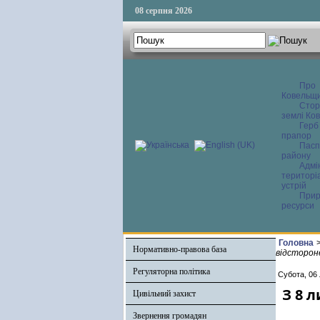
08 серпня 2026
Про
Ковельщ
Сторі
землі Ков
Герб
прапор
Пасп
району
Адмі
територі
устрій
Прир
ресурси
Головна
Нормативно-правова база
відсторон
Регуляторна політика
Субота, 06
З 8 
Цивільний захист
Звернення громадян