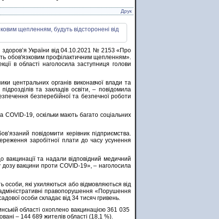
Друк
ни здоров’я України від 04.10.2021 № 2153 «Про
ають обов'язковим профілактичним щепленням».
кції в області наголосила заступниця голови
ики центральних органів виконавчої влади та
 підрозділів та закладів освіти, – повідомила
езпечення безперебійної та безпечної роботи
а COVID-19, оскільки мають багато соціальних
ов’язаний повідомити керівник підприємства.
береження заробітної плати до часу усунення
о вакцинації та надали відповідний медичний
у дозу вакцини проти COVID-19», – наголосила
ь особи, які ухиляються або відмовляються від
о адміністративні правопорушення «Порушення
адової особи складає від 34 тисяч гривень.
инській області охоплено вакцинацією 361 035
вані – 144 689 жителів області (18,1 %).