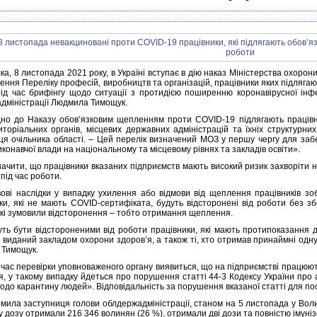
ка, 8 листопада 2021 року, в Україні вступає в дію наказ Міністерства охоро
ення Переліку професій, виробництв та організацій, працівники яких підляг
ід час брифінгу щодо ситуації з протидією поширенню коронавірусної інфе
дміністрації Людмила Тимощук.
дно до Наказу обов’язковим щепленням проти COVID-19 підлягають працівн
риторіальних органів, місцевих державних адміністрацій та їхніх структурних
ця очільника області. – Цей перелік визначений МОЗ у першу чергу для заб
иконавчої влади на національному та місцевому рівнях та закладів освіти».
начити, що працівники вказаних підприємств мають високий ризик захворіти н
 під час роботи.
ові наслідки у випадку ухилення або відмови від щеплення працівників зоб
ки, які не мають COVID-сертифіката, будуть відсторонені від роботи без з
які зумовили відсторонення – тобто отримання щеплення.
ть бути відстороненими від роботи працівники, які мають протипоказання д
, виданий закладом охорони здоров’я, а також ті, хто отримав принаймні одн
Тимощук.
 час перевірки уповноваженого органу виявиться, що на підприємстві працюют
, у такому випадку йдеться про порушення статті 44-3 Кодексу України пр
до карантину людей». Відповідальність за порушення вказаної статті для пос
омила заступниця голови облдержадміністрації, станом на 5 листопада у Вол
у дозу отримали 216 346 волинян (26 %), отримали дві дози та повністю імунізо