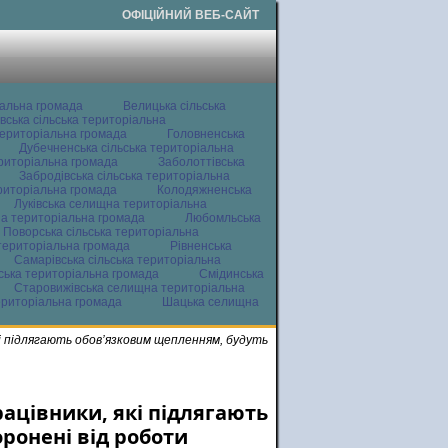
ОФІЦІЙНИЙ ВЕБ-САЙТ
іальна громада
Велицька сільська
вська сільська територіальна
ериторіальна громада
Головненська
Дубечненська сільська територіальна
ериторіальна громада
Заболоттівська
Забродівська сільська територіальна
ериторіальна громада
Колодяжненська
Луківська селищна територіальна
а територіальна громада
Любомльська
Поворська сільська територіальна
територіальна громада
Рівненська
Самарівська сільська територіальна
ьська територіальна громада
Смідинська
Старовижівська селищна територіальна
ериторіальна громада
Шацька селищна
і підлягають обов’язковим щепленням, будуть
рацівники, які підлягають
ронені від роботи