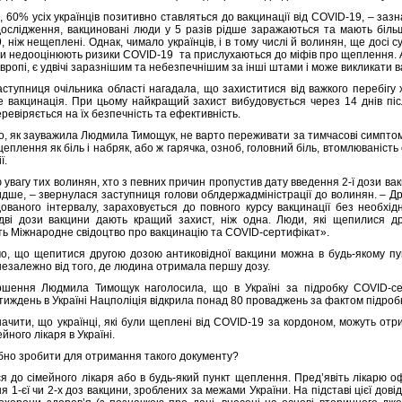
, 60% усіх українців позитивно ставляться до вакцинації від COVID-19, – за
дослідження, вакциновані люди у 5 разів рідше заражаються та мають більш 
 ніж нещеплені. Однак, чимало українців, і в тому числі й волинян, ще досі 
ни недооцінюють ризики COVID-19 та прислухаються до міфів про щеплення. 
вропі, є удвічі заразнішим та небезпечнішим за інші штами і може викликати 
аступниця очільника області нагадала, що захиститися від важкого перебігу х
 вакцинація. При цьому найкращий захист вибудовується через 14 днів післ
еревіряється на їх безпечність та ефективність.
о, як зауважила Людмила Тимощук, не варто переживати за тимчасові симптоми, 
щеплення як біль і набряк, або ж гарячка, озноб, головний біль, втомлюваність
ї.
увагу тих волинян, хто з певних причин пропустив дату введення 2-ї дози вак
дше, – звернулася заступниця голови облдержадміністрації до волинян. – Др
ованого інтервалу, зараховується до повного курсу вакцинації без необхід
дві дози вакцини дають кращий захист, ніж одна. Люди, які щепилися д
ь Міжнародне свідоцтво про вакцинацію та COVID-сертифікат».
о, що щепитися другою дозою антиковідної вакцини можна в будь-якому пунк
 незалежно від того, де людина отримала першу дозу.
шення Людмила Тимощук наголосила, що в Україні за підробку COVID-сер
тиждень в Україні Нацполіція відкрила понад 80 проваджень за фактом підроб
начити, що українці, які були щеплені від COVID-19 за кордоном, можуть от
ейного лікаря в Україні.
бно зробити для отримання такого документу?
ся до сімейного лікаря або в будь-який пункт щеплення. Пред’явіть лікарю оф
 1-єї чи 2-х доз вакцини, зроблених за межами України. На підставі цієї дов