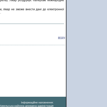
ерела). Лікар роздрукує паперове Міжнародне
м, лікар не зможе внести дані до електронної
о.
вгору
Інформаційне наповнення:
Ковельська районна державна адміністрація