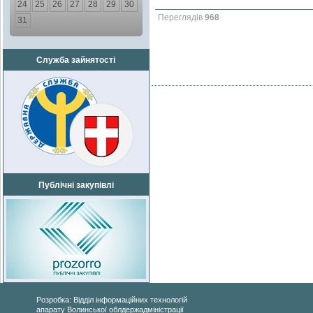
24
25
26
27
28
29
30
Переглядів
968
31
Служба зайнятості
Публічні закупівлі
Розробка: Відділ інформаційних технологій
апарату Волинської облдержадміністрації