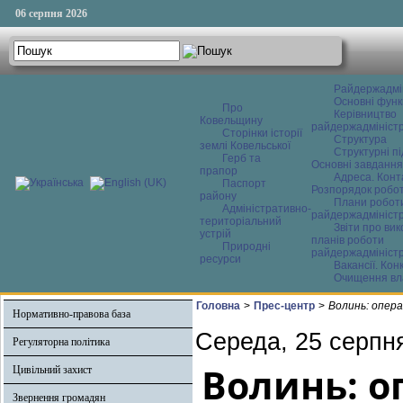
06 серпня 2026
Райдержадмі
Основні функ
Про
Керівництво
Ковельщину
райдержадміністр
Сторінки історії
Структура
землі Ковельської
Структурні пі
Герб та
Основні завдання
прапор
Адреса. Конт
Паспорт
Розпорядок робо
району
Плани робот
Адміністративно-
райдержадміністр
територіальний
Звіти про ви
устрій
планів роботи
Природні
райдержадміністр
ресурси
Вакансії. Кон
Очищення вл
Головна
>
Прес-центр
>
Волинь: опера
Нормативно-правова база
Середа, 25 серпн
Регуляторна політика
Волинь: о
Цивільний захист
Звернення громадян