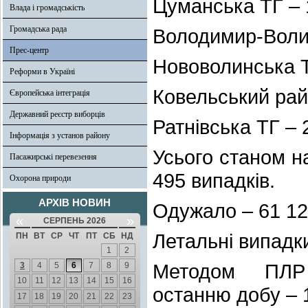
Цуманська ТГ – 
Влада і громадськість
Громадська рада
Володимир-Волин
Прес-центр
Нововолинська Т
Реформи в Україні
Ковельський рай
Європейська інтеграція
Державний реєстр виборців
Ратнівська ТГ – 
Інформація з установ району
Усього станом н
Пасажирські перевезення
495 випадків.
Охорона природи
АРХІВ НОВИН
Одужало – 61 125
«
»
СЕРПЕНЬ 2026
Летальні випадки
ПН
ВТ
СР
ЧТ
ПТ
СБ
НД
1
2
Методом ПЛР в
3
4
5
6
7
8
9
10
11
12
13
14
15
16
останню добу – 1
17
18
19
20
21
22
23