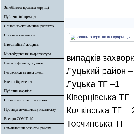
Запобігання проявам корупції
Публічна інформація
Соціально-економічний розвиток
Спостережна комісія
Інвестиційний довідник
Містобудування та архітектура
випадків захвор
Бюджет, фінанси, податки
Луцький район –
Розрахунки за енергоносії
Луцька ТГ –1
Енергозбереження
Публічні закупівлі
Ківерцівська ТГ 
Соціальний захист населення
Колківська ТГ – 
Протидія домашньому насильству
Все про COVID-19
Торчинська ТГ –
Гуманітарний розвиток району