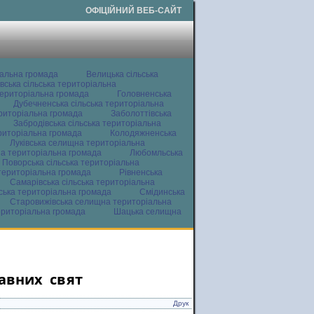
ОФІЦІЙНИЙ ВЕБ-САЙТ
іальна громада
Велицька сільська
вська сільська територіальна
ериторіальна громада
Головненська
Дубечненська сільська територіальна
ериторіальна громада
Заболоттівська
Забродівська сільська територіальна
ериторіальна громада
Колодяжненська
Луківська селищна територіальна
а територіальна громада
Любомльська
Поворська сільська територіальна
територіальна громада
Рівненська
Самарівська сільська територіальна
ьська територіальна громада
Смідинська
Старовижівська селищна територіальна
ериторіальна громада
Шацька селищна
жавних свят
Друк