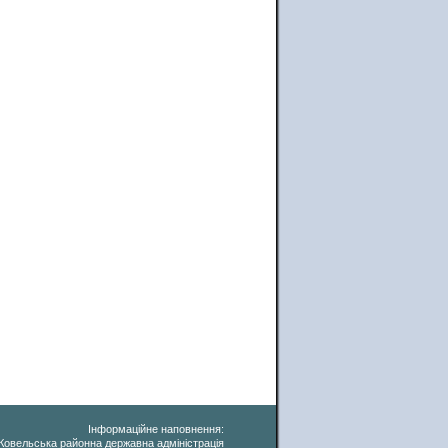
Інформаційне наповнення:
Ковельська районна державна адміністрація