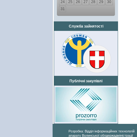
24
25
26
27
28
29
30
31
Служба зайнятості
Публічні закупівлі
Розробка: Відділ інформаційних технологій
апарату Волинської облдержадміністрації