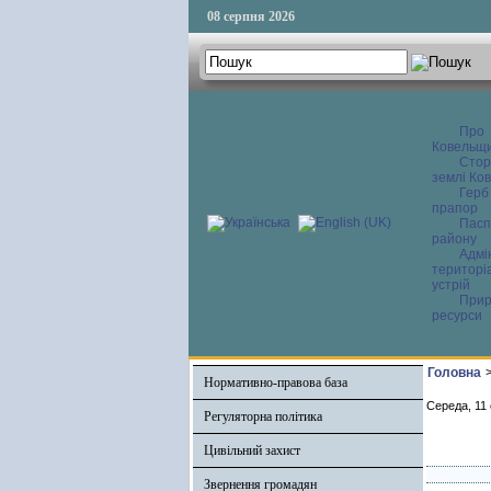
08 серпня 2026
Про
Ковельщ
Сторі
землі Ков
Герб
прапор
Пасп
району
Адмі
територі
устрій
Прир
ресурси
Головна
Нормативно-правова база
Середа, 11
Регуляторна політика
Цивільний захист
Звернення громадян