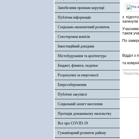
Запобігання проявам корупції
з підгот
Публічна інформація
загинули 
Соціально-економічний розвиток
Учасники
також уча
Спостережна комісія
По завер
Інвестиційний довідник
Відділ з 
Містобудування та архітектура
та комуні
Бюджет, фінанси, податки
Перегля
Розрахунки за енергоносії
Енергозбереження
Публічні закупівлі
Соціальний захист населення
Протидія домашньому насильству
Все про COVID-19
Гуманітарний розвиток району