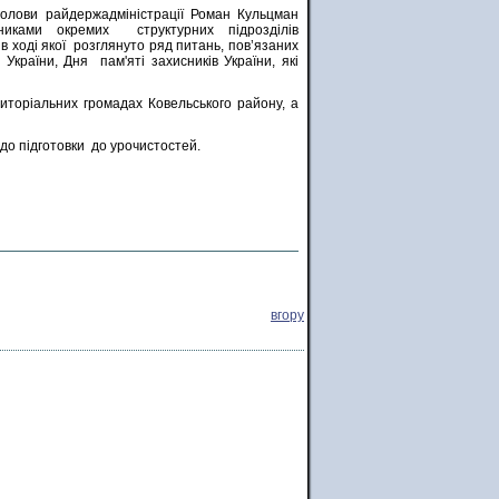
олови райдержадміністрації Роман Кульцман
никами окремих структурних підрозділів
 в ході якої розглянуто ряд питань, пов’язаних
країни, Дня пам'яті захисників України, які
риторіальних громадах Ковельського району, а
о підготовки до урочистостей.
вгору