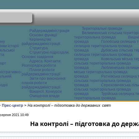
Територіальні громади
Райдержадміністрація
Велимченська сільська територ
Основні функції
територіальна громада
Вишні
Керівництво
ину
громада
Голобська селищна т
райдержадміністрації
нки історії
селищна територіальна громада
Структура
ельської
громада
Дубівська сільська т
Структурні підрозділи.
 та
селищна територіальна громада
Основні завдання
громада
Ковельська міська т
Адреса. Контакти.
орт
сільська територіальна громада
Розпорядок роботи
громада
Люблинецька селищн
Плани роботи
ністративно-
міська територіальна громада
райдержадміністрації
альний
громада
Ратнівська селищна 
Звіти про виконання
сільська територіальна громада
планів роботи
одні
громада
Сереховичівська сіл
райдержадміністрації
сільська територіальна громада
Вакансії. Конкурси
громада
Турійська селищна т
Очищення влади
територіальна громада
>
Прес-центр
>
На контролі – підготовка до державних свят
 серпня 2021 10:49
На контролі – підготовка до дер