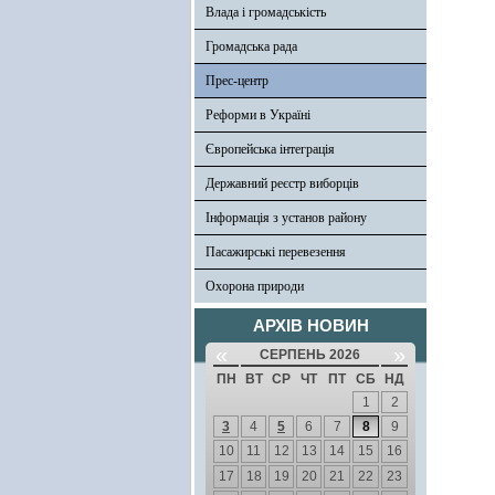
Влада і громадськість
Громадська рада
Прес-центр
Реформи в Україні
Європейська інтеграція
Державний реєстр виборців
Інформація з установ району
Пасажирські перевезення
Охорона природи
АРХІВ НОВИН
«
»
СЕРПЕНЬ 2026
ПН
ВТ
СР
ЧТ
ПТ
СБ
НД
1
2
3
4
5
6
7
8
9
10
11
12
13
14
15
16
17
18
19
20
21
22
23