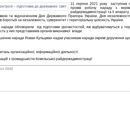
11 серпня 2021 року заступник г
провів робочу нараду з керів
райдержадміністрації та її апарату,
овкою та відзначенням Дня Державного Прапора України, Дня незалежності У
в боротьбі за незалежність, суверенітет і територіальну цілісність України.
 наради обговорили хід підготовки урочистостей, які відбуватимуться у те
сть у них представників органів виконавчої влади.
шенню наради Роман Кульцман надав учасникам наради окремі доручення щод
питань організаційної, інформаційної діяльності
кацій з громадськістю Ковельської райдержадміністрації
дів
1042