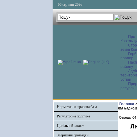
06 серпня 2026
Про
Ковельщ
Сторі
землі Ков
Герб
прапор
Пасп
району
Адмі
територі
устрій
Прир
ресурси
Головна
Нормативно-правова база
та нарком
Регуляторна політика
Середа, 04
Л
Цивільний захист
Звернення громадян