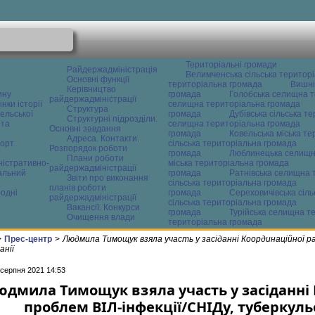
Територіальні громади
Райдержадміністрація
Велимченська сільська територ
Основні функції
територіальна громада
Вишні
Керівництво
ину
громада
Голобська селищна т
райдержадміністрації
нки історії
селищна територіальна громада
Структура
ельської
громада
Дубівська сільська т
Структурні підрозділи.
 та
селищна територіальна громада
Основні завдання
громада
Ковельська міська т
Адреса. Контакти.
орт
сільська територіальна громада
Розпорядок роботи
громада
Люблинецька селищн
Плани роботи
ністративно-
міська територіальна громада
райдержадміністрації
альний
громада
Ратнівська селищна 
Звіти про виконання
сільська територіальна громада
планів роботи
одні
громада
Сереховичівська сіл
райдержадміністрації
сільська територіальна громада
Вакансії. Конкурси
громада
Турійська селищна т
Очищення влади
територіальна громада
>
Прес-центр
>
Людмила Тимощук взяла участь у засіданні Координаційної ра
анії
 серпня 2021 14:53
юдмила Тимощук взяла участь у засіданні 
проблем ВІЛ-інфекції/СНІДу, туберкуль