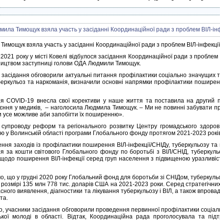
имощук взяла участь у засіданні Координаційної ради з проблем ВІЛ-інфекції
2021 року у місті Ковелі відбулося засідання Координаційної ради з проблем 
вництвом заступниці голови ОДА Людмили Тимощук.
 засідання обговорили актуальні питання профілактики соціально значущих та
беркульоз та наркоманія, визначили основні напрямки профілактики поширен
я COVID-19 внесла свої корективи у наше життя та поставила на другий п
єння у медиків, – наголосила Людмила Тимощук. – Ми не повинні забувати пр
и усе можливе аби запобігти їх поширенню».
 супроводу реформ та регіонального розвитку Центру громадського здоро
ію у Волинській області програми Глобального фонду протягом 2021-2023 років
ння заходів із профілактики поширення ВІЛ-інфекції/СНІДу, туберкульозу та 
я за кошти світового Глобального фонду по боротьбі з ВІЛ/СНІД, туберкул
 щодо поширення ВІЛ-інфекції серед груп населення з підвищеною уразливіс
о, що у грудні 2020 року Глобальний фонд для боротьби зі СНІДом, туберкул
у розмірі 135 млн 778 тис. доларів США на 2021-2023 роки. Серед стратегічни
сного виявлення, діагностики та лікування туберкульозу і ВІЛ, а також впров
та.
го, учасники засідання обговорили проведення первинної профілактики соціал
ької молоді в області. Відтак, Координаційна рада проголосувала та пі