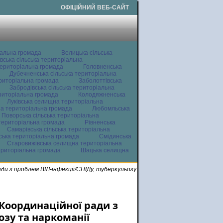
ОФІЦІЙНИЙ ВЕБ-САЙТ
іальна громада
Велицька сільська
вська сільська територіальна
ериторіальна громада
Головненська
Дубечненська сільська територіальна
ериторіальна громада
Заболоттівська
Забродівська сільська територіальна
ериторіальна громада
Колодяжненська
Луківська селищна територіальна
а територіальна громада
Любомльська
Поворська сільська територіальна
територіальна громада
Рівненська
Самарівська сільська територіальна
ьська територіальна громада
Смідинська
Старовижівська селищна територіальна
ериторіальна громада
Шацька селищна
ди з проблем ВІЛ-інфекції/СНІДу, туберкульозу
Координаційної ради з
озу та наркоманії