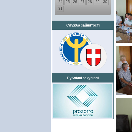
24
25
26
27
28
29
30
31
Служба зайнятості
Публічні закупівлі