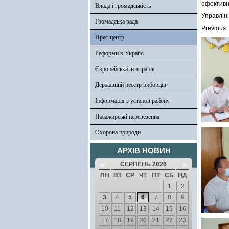
ефективно
Влада і громадськість
Управлін
Громадська рада
Previous
Прес-центр
Реформи в Україні
Європейська інтеграція
Державний реєстр виборців
Інформація з установ району
Пасажирські перевезення
Охорона природи
АРХІВ НОВИН
«
»
СЕРПЕНЬ 2026
ПН
ВТ
СР
ЧТ
ПТ
СБ
НД
1
2
3
4
5
6
7
8
9
10
11
12
13
14
15
16
17
18
19
20
21
22
23