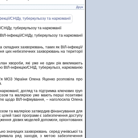
Друк
/СНІДу, туберкульозу та наркоманії
ВІЛ-інфекції/СНІДу, туберкульозу та наркоманії
 складних захворювань, таких як ВІЛ-інфекції/
ня цих небезпечних захворювань на території
лан хвороби, які уже не один рік викликають
о ВІЛ-інфекцію/СНІД, туберкульоз, наркоманію
в’я МОЗ України Олена Яценко розповіла про
.
наркоманії, догляд та підтримка ключових груп
ьозом та малярією уже мають перші позитивні
тю щодо ВІЛ-інфікування, – наголосила Олена
ьозом та малярією затвердив фінансування для
х цілей такої програми є забезпечення доступу
адження дієвих моделей допомоги, орієнтованих
ьно значущих захворювань серед учнівської та
дтримала ряд заходів, з метою забезпечення