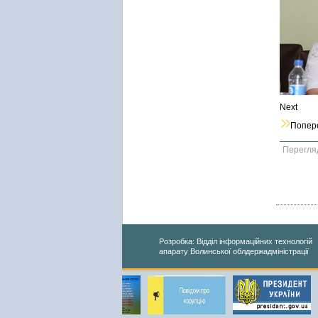
Next
Попер
Перегля
Розробка: Відділ інформаційних технологій
апарату Волинської облдержадміністрації