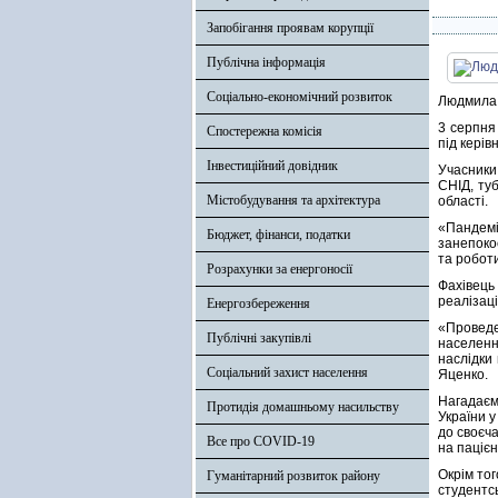
Запобігання проявам корупції
Публічна інформація
Соціально-економічний розвиток
Людмила Т
3 серпня 
Спостережна комісія
під кері
Інвестиційний довідник
Учасники
СНІД, ту
Містобудування та архітектура
області.
«Пандемі
Бюджет, фінанси, податки
занепоко
та робот
Розрахунки за енергоносії
Фахівець
реалізац
Енергозбереження
«Проведе
Публічні закупівлі
населенн
наслідки
Соціальний захист населення
Яценко.
Нагадаєм
Протидія домашньому насильству
України 
до своєча
Все про COVID-19
на пацієн
Окрім то
Гуманітарний розвиток району
студентс