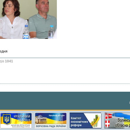
едня
дів
1041