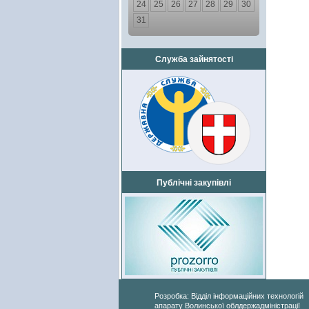
24
25
26
27
28
29
30
31
Служба зайнятості
Публічні закупівлі
Розробка: Відділ інформаційних технологій
апарату Волинської облдержадміністрації