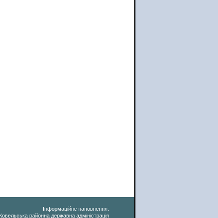
Інформаційне наповнення:
Ковельська районна державна адміністрація