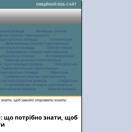
ОФІЦІЙНИЙ ВЕБ-САЙТ
іальна громада
Велицька сільська
вська сільська територіальна
ериторіальна громада
Головненська
Дубечненська сільська територіальна
ериторіальна громада
Заболоттівська
Забродівська сільська територіальна
ериторіальна громада
Колодяжненська
Луківська селищна територіальна
а територіальна громада
Любомльська
Поворська сільська територіальна
територіальна громада
Рівненська
Самарівська сільська територіальна
ьська територіальна громада
Смідинська
Старовижівська селищна територіальна
ериторіальна громада
Шацька селищна
но знати, щоб швидко отримати кошти
: що потрібно знати, щоб
ти