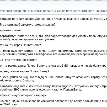
ають повертати учасникам пробного ЗНО кошти, сплачені раніше за участь у т
бно знати, щоб швидко отримати кошти?
ертають кошти?
ертатимуть саме тій особі, яка була зареєстрована для участі у пробному ЗНО.
, які були зареєстровані на тестування.
ати кошти через ПриватБанк?
о мати будь-яку картку в ПриватБанку, оформлену саме на учасника/уч
нку повинен співпадати з телефоном, вказаним під час реєстрації на пробне 
тись про отримання коштів?
ки, які мають картку ПриватБанку, отримають SMS-повідомлення від банку про 
и, якщо немає картки ПриватБанку?
о звернутися до будь-якого відділення ПриватБанку та оформити картку безк
або електронну ID-картку.
сник/учасниця вже є клієнтами банку, можна відкрити віртуальну картку у При
 пробного ЗНО також можуть оформити картку ПриватБанку.
рібно встигнути оформити картку?
швидше. Однак якщо зараз немає змоги потрапити до банку, є час до кінця ли
ня 2020 року.