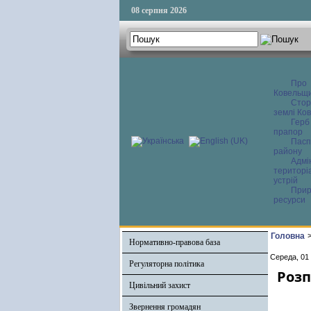
08 серпня 2026
Про
Ковельщ
Сторі
землі Ков
Герб
прапор
Пасп
району
Адмі
територі
устрій
Прир
ресурси
Головна
Нормативно-правова база
Середа, 01
Регуляторна політика
Розп
Цивільний захист
Звернення громадян