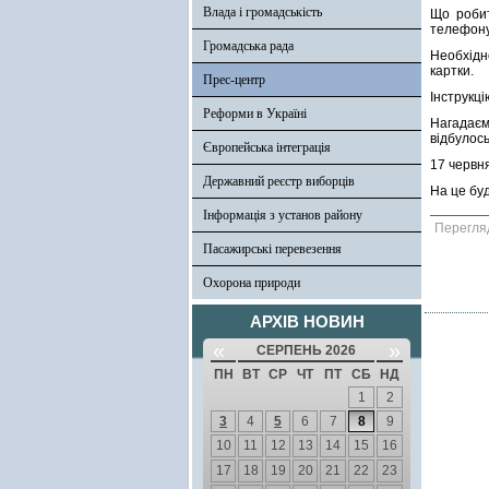
Влада і громадськість
Що робит
телефону
Громадська рада
Необхідн
картки.
Прес-центр
Інструкц
Реформи в Україні
Нагадаєм
відбулось
Європейська інтеграція
17 червн
Державний реєстр виборців
На це буд
Інформація з установ району
Перегля
Пасажирські перевезення
Охорона природи
АРХІВ НОВИН
«
»
СЕРПЕНЬ 2026
ПН
ВТ
СР
ЧТ
ПТ
СБ
НД
1
2
3
4
5
6
7
8
9
10
11
12
13
14
15
16
17
18
19
20
21
22
23