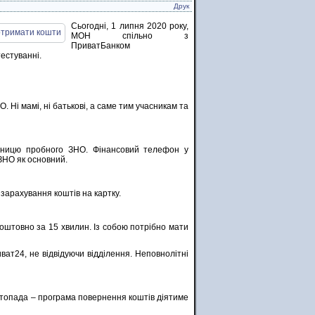
Друк
Сьогодні, 1 липня 2020 року,
МОН спільно з
ПриватБанком
естуванні.
 Ні мамі, ні батькові, а саме тим учасникам та
асницю пробного ЗНО. Фінансовий телефон у
ЗНО як основний.
зарахування коштів на картку.
оштовно за 15 хвилин. Із собою потрібно мати
ват24, не відвідуючи відділення. Неповнолітні
стопада – програма повернення коштів діятиме