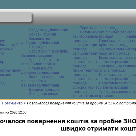
Територіальні громади
Райдержадміністрація
Велимченська сільська територ
Основні функції
територіальна громада
Вишні
Керівництво
ину
громада
Голобська селищна т
райдержадміністрації
нки історії
селищна територіальна громада
Структура
ельської
громада
Дубівська сільська т
Структурні підрозділи.
 та
селищна територіальна громада
Основні завдання
громада
Ковельська міська т
Адреса. Контакти.
орт
сільська територіальна громада
Розпорядок роботи
громада
Люблинецька селищн
Плани роботи
ністративно-
міська територіальна громада
райдержадміністрації
альний
громада
Ратнівська селищна 
Звіти про виконання
сільська територіальна громада
планів роботи
одні
громада
Сереховичівська сіл
райдержадміністрації
сільська територіальна громада
Вакансії. Конкурси
громада
Турійська селищна т
Очищення влади
територіальна громада
>
Прес-центр
>
Розпочалося повернення коштів за пробне ЗНО: що потріб
 липня 2020 12:58
очалося повернення коштів за пробне ЗНО
швидко отримати кош