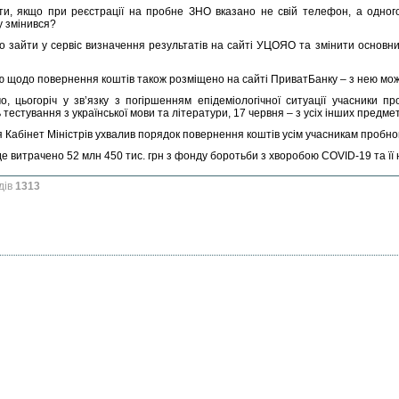
и, якщо при реєстрації на пробне ЗНО вказано не свій телефон, а одного
 змінився?
о зайти у сервіс визначення результатів на сайті УЦОЯО та змінити основн
ію щодо повернення коштів також розміщено на сайті ПриватБанку – з нею мо
о, цьогоріч у зв’язку з погіршенням епідеміологічної ситуації учасники
 тестування з української мови та літератури, 17 червня – з усіх інших предмет
я Кабінет Міністрів ухвалив порядок повернення коштів усім учасникам пробно
е витрачено 52 млн 450 тис. грн з фонду боротьби з хворобою COVID-19 та її 
дів
1313