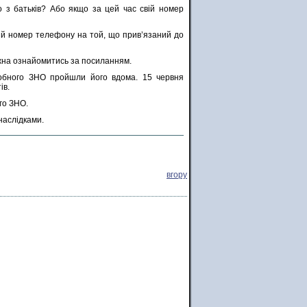
 з батьків? Або якщо за цей час свій номер
ий номер телефону на той, що прив’язаний до
жна ознайомитись за посиланням.
 пробного ЗНО пройшли його вдома. 15 червня
ів.
го ЗНО.
наслідками.
вгору