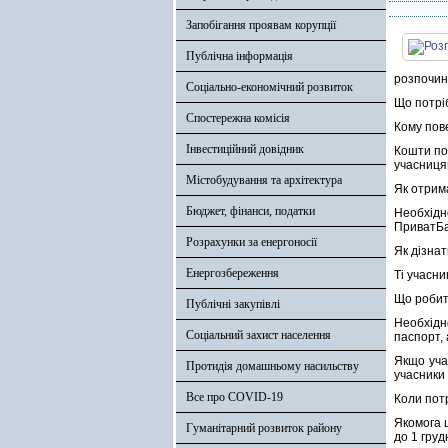
Запобігання проявам корупції
Публічна інформація
розпочин
Соціально-економічний розвиток
Що потрі
Спостережна комісія
Кому пов
Інвестиційний довідник
Кошти пов
учасницям
Містобудування та архітектура
Як отрим
Бюджет, фінанси, податки
Необхідн
ПриватБа
Розрахунки за енергоносії
Як дізна
Енергозбереження
Ті учасни
Що робит
Публічні закупівлі
Необхідн
Соціальний захист населення
паспорт, 
Якщо уча
Протидія домашньому насильству
учасники
Все про COVID-19
Коли пот
Якомога 
Гуманітарний розвиток району
до 1 груд