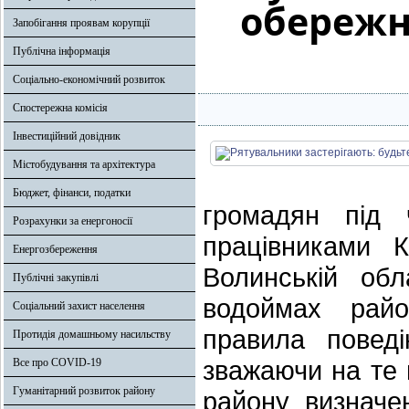
обережні
Запобігання проявам корупції
Публічна інформація
Соціально-економічний розвиток
Спостережна комісія
Інвестиційний довідник
Містобудування та архітектура
Бюджет, фінанси, податки
громадян під 
Розрахунки за енергоносії
працівниками 
Енергозбереження
Волинській обл
Публічні закупівлі
водоймах райо
Соціальний захист населення
правила поведі
Протидія домашньому насильству
зважаючи на те 
Все про COVID-19
Гуманітарний розвиток району
району визначен