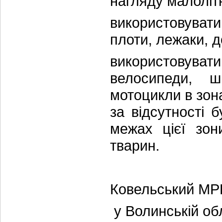
нагляду малолітн
використовуват
плоти, лежаки, 
використовув
велосипеди, ш
мотоцикли в зон
за відсутності 
межах цієї зон
тварин.
Ковельський МР
у Волинській об