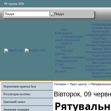
08 серпня 2026
Райдержадмі
Основні функ
Про
Керівництво
Ковельщину
райдержадміністр
Сторінки історії
Структура
землі Ковельської
Структурні пі
Герб та
Основні завдання
прапор
Адреса. Конт
Паспорт
Розпорядок робо
району
Плани робот
Адміністративно-
райдержадміністр
територіальний
Звіти про ви
устрій
планів роботи
Природні
райдержадміністр
ресурси
Вакансії. Кон
Очищення вл
Головна
>
Прес-центр
>
Рятувальники 
Нормативно-правова база
Вівторок, 09 черв
Регуляторна політика
Рятувальн
Цивільний захист
Звернення громадян