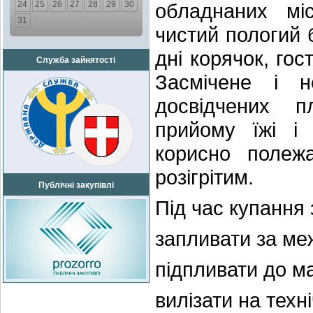
24
25
26
27
28
29
30
обладнаних міс
31
чистий пологий 
дні корячок, гос
Служба зайнятості
Засмічене і н
досвідчених п
прийому їжі і 
корисно полеж
розігрітим.
Публічні закупівлі
Під час купання
запливати за меж
підпливати до м
вилізати на техні