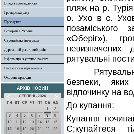
Влада і громадськість
пляж на р. Турія
Громадська рада
о. Ухо в с. Ух
Прес-центр
позаміського 
Реформи в Україні
«Оберіг»), г
Європейська інтеграція
невизначених 
Державний реєстр виборців
рятувальні пост
Інформація з установ району
Пасажирські перевезення
Рятувальники 
Охорона природи
безпеки, яких
АРХІВ НОВИН
відпочинку на во
«
»
СЕРПЕНЬ 2026
До купання:
ПН
ВТ
СР
ЧТ
ПТ
СБ
НД
1
2
3
4
5
6
7
8
9
Купання починай
10
11
12
13
14
15
16
С;купайтеся т
17
18
19
20
21
22
23