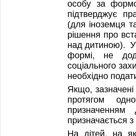
особу за формо
підтверджує пр
(для іноземця т
рішення про вста
над дитиною). У 
формі, не дод
соціального зах
необхідно подат
Якщо, зазначені 
протягом одн
призначенням 
призначається з
На дітей, на я