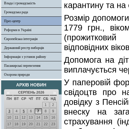
карантину та на 
Влада і громадськість
Громадська рада
Розмір допомоги 
Прес-центр
1779 грн., віко
Реформи в Україні
(прожитковий
Європейська інтеграція
відповідних віко
Державний реєстр виборців
Інформація з установ району
Допомога на діт
Пасажирські перевезення
виплачується че
Охорона природи
У паперовій форм
АРХІВ НОВИН
свідоцтв про н
«
»
СЕРПЕНЬ 2026
ПН
ВТ
СР
ЧТ
ПТ
СБ
НД
довідку з Пенсі
1
2
внеску на зага
3
4
5
6
7
8
9
10
11
12
13
14
15
16
страхування (ін
17
18
19
20
21
22
23