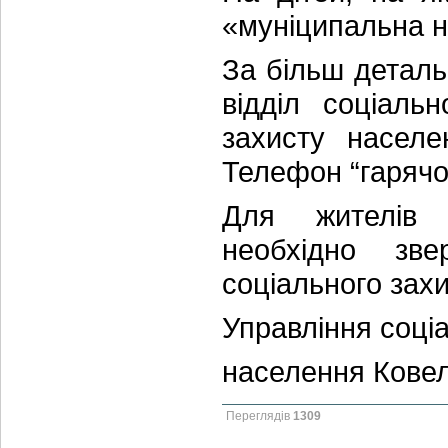
«муніципальна н
За більш детал
відділ соціаль
захисту населе
Телефон “гарячої 
Для жителів 
необхідно зв
соціального захи
Управління соці
населення Ковел
Переглядів
1309