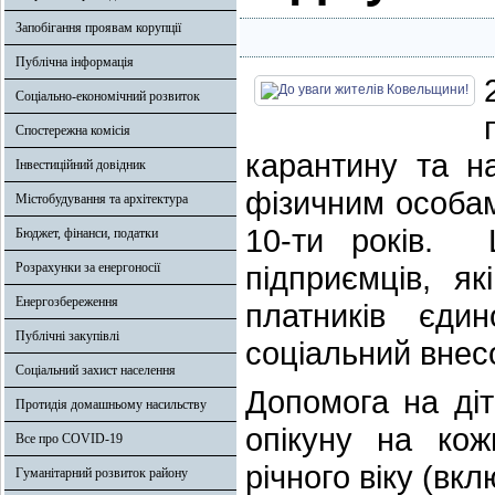
Запобігання проявам корупції
Публічна інформація
Соціально-економічний розвиток
Спостережна комісія
карантину та н
Інвестиційний довідник
фізичним особам
Містобудування та архітектура
10-ти років. Ц
Бюджет, фінанси, податки
Розрахунки за енергоносії
підприємців, я
Енергозбереження
платників єди
Публічні закупівлі
соціальний внес
Соціальний захист населення
Допомога на діт
Протидія домашньому насильству
опікуну на ко
Все про COVID-19
річного віку (вк
Гуманітарний розвиток району