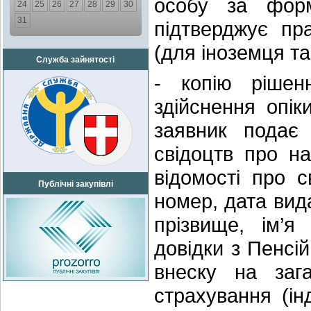
особу за фор
24
25
26
27
28
29
30
31
підтверджує пр
(для іноземця та
Служба зайнятості
- копію рішен
здійснення опі
заявник подає 
свідоцтв про н
відомості про с
Публічні закупівлі
номер, дата вида
прізвище, ім’я
довідки з Пенсі
внеску на зага
страхування (ін