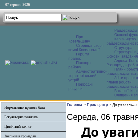
07 серпня 2026
Райдержадмі
Основні функ
Про
Керівництво
Ковельщину
райдержадміністр
Сторінки історії
Структура
землі Ковельської
Структурні пі
Герб та
Основні завдання
прапор
Адреса. Конт
Паспорт
Розпорядок робо
району
Плани робот
Адміністративно-
райдержадміністр
територіальний
Звіти про ви
устрій
планів роботи
Природні
райдержадміністр
ресурси
Вакансії. Кон
Очищення вл
Головна
>
Прес-центр
>
До уваги жите
Нормативно-правова база
Середа, 06 травня
Регуляторна політика
До уваг
Цивільний захист
Звернення громадян