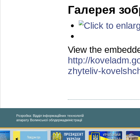
Галерея зо
View the embedded
http://koveladm.g
zhyteliv-kovelsh
Розробка: Відділ інформаційних технологій
апарату Волинської облдержадміністрації