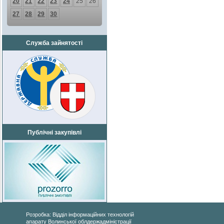
20
21
22
23
24
25
26
27
28
29
30
Служба зайнятості
Публічні закупівлі
Розробка: Відділ інформаційних технологій
апарату Волинської облдержадміністрації