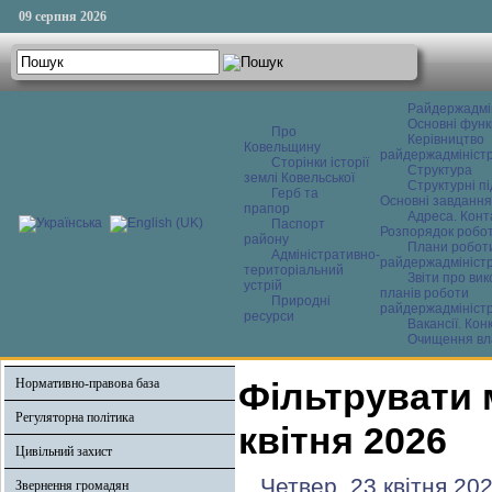
09 серпня 2026
Райдержадмі
Основні функ
Про
Керівництво
Ковельщину
райдержадміністр
Сторінки історії
Структура
землі Ковельської
Структурні пі
Герб та
Основні завдання
прапор
Адреса. Конт
Паспорт
Розпорядок робо
району
Плани робот
Адміністративно-
райдержадміністр
територіальний
Звіти про ви
устрій
планів роботи
Природні
райдержадміністр
ресурси
Вакансії. Кон
Очищення вл
Нормативно-правова база
Фільтрувати 
Регуляторна політика
квітня 2026
Цивільний захист
Четвер, 23 квітня 20
Звернення громадян