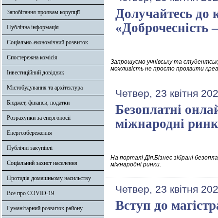
Долучайтесь до 
Запобігання проявам корупції
«Доброчесність 
Публічна інформація
Соціально-економічний розвиток
Спостережна комісія
Запрошуємо учнівську та студентську
можливість не просто проявити креат
Інвестиційний довідник
Містобудування та архітектура
Четвер, 23 квітня 20
Бюджет, фінанси, податки
Безоплатні онлай
Розрахунки за енергоносії
міжнародні рин
Енергозбереження
Публічні закупівлі
На порталі Дія.Бізнес зібрані безопл
Соціальний захист населення
міжнародні ринки.
Протидія домашньому насильству
Четвер, 23 квітня 20
Все про COVID-19
Вступ до магістр
Гуманітарний розвиток району