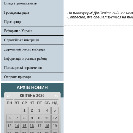
Влада і громадськість
Громадська рада
На платформі Дія.Освіта вийшов нов
Connected, яка спеціалізується на пі
Прес-центр
Реформи в Україні
Європейська інтеграція
Державний реєстр виборців
Інформація з установ району
Пасажирські перевезення
Охорона природи
АРХІВ НОВИН
«
»
КВІТЕНЬ 2026
ПН
ВТ
СР
ЧТ
ПТ
СБ
НД
1
2
3
4
5
6
7
8
9
10
11
12
13
14
15
16
17
18
19