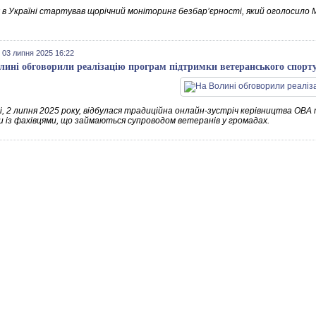
я в Україні стартував щорічний моніторинг безбарʼєрності, який оголосил
.
 03 липня 2025 16:22
лині обговорили реалізацію програм підтримки ветеранського спорт
і, 2 липня 2025 року, відбулася традиційна онлайн-зустріч керівництва ОВА
и із фахівцями, що займаються супроводом ветеранів у громадах.