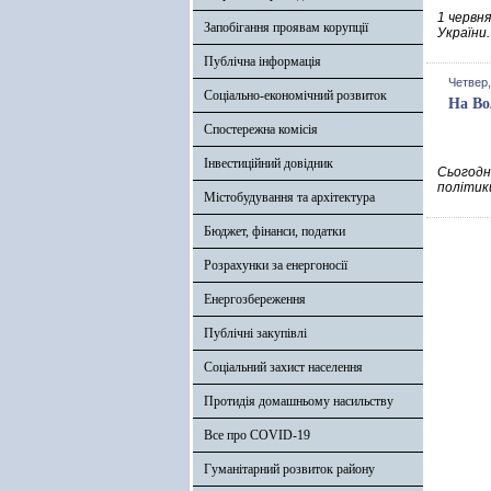
1 червн
Запобігання проявам корупції
України
Публічна інформація
Четвер,
Соціально-економічний розвиток
На Во
Спостережна комісія
Інвестиційний довідник
Сьогодн
політик
Містобудування та архітектура
Бюджет, фінанси, податки
Розрахунки за енергоносії
Енергозбереження
Публічні закупівлі
Соціальний захист населення
Протидія домашньому насильству
Все про COVID-19
Гуманітарний розвиток району