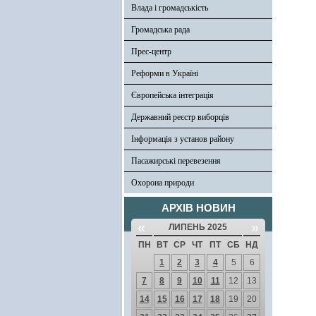
Влада і громадськість
Громадська рада
Прес-центр
Реформи в Україні
Європейська інтеграція
Державний реєстр виборців
Інформація з установ району
Пасажирські перевезення
Охорона природи
АРХІВ НОВИН
«
»
ЛИПЕНЬ 2025
ПН
ВТ
СР
ЧТ
ПТ
СБ
НД
1
2
3
4
5
6
7
8
9
10
11
12
13
14
15
16
17
18
19
20