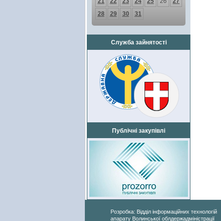
21
22
23
24
25
26
27
28
29
30
31
Служба зайнятості
Публічні закупівлі
Розробка: Відділ інформаційних технологій
апарату Волинської облдержадміністрації