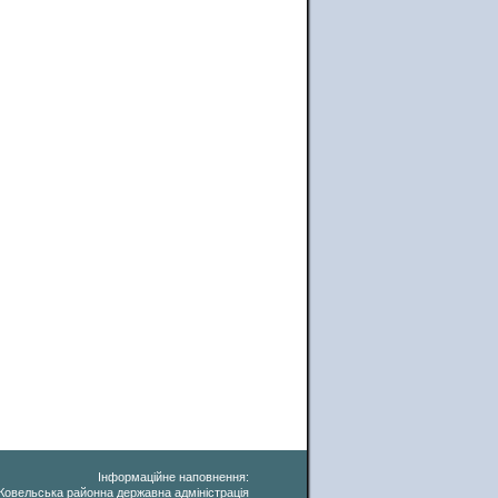
Інформаційне наповнення:
Ковельська районна державна адміністрація