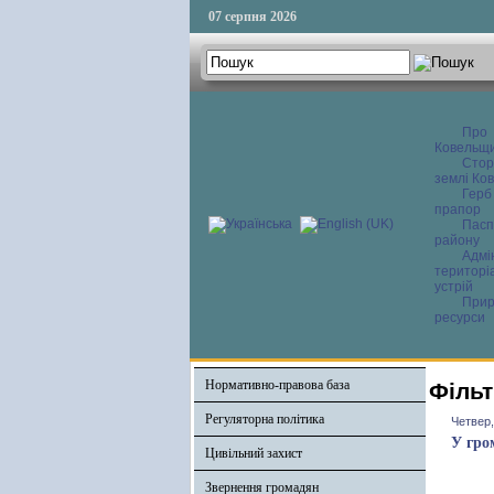
07 серпня 2026
Про
Ковельщ
Сторі
землі Ков
Герб
прапор
Пасп
району
Адмі
територі
устрій
Прир
ресурси
Нормативно-правова база
Фільт
Регуляторна політика
Четвер,
У гро
Цивільний захист
Звернення громадян