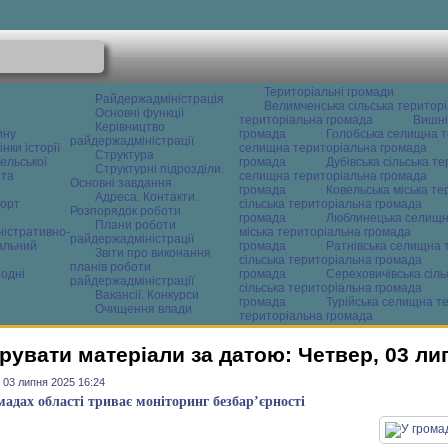
Територіальні громади
Райдержадміністрація
Велимченська сільська територ
Основні функції
територіальна громада
Вишні
Керівництво
ину
громада
Голобська селищна т
райдержадміністрації
нки історії
селищна територіальна громада
Структура
ельської
громада
Дубівська сільська т
Структурні підрозділи.
 та
селищна територіальна громада
Основні завдання
громада
Ковельська міська т
Адреса. Контакти.
орт
сільська територіальна громада
Розпорядок роботи
громада
Люблинецька селищн
Плани роботи
ністративно-
міська територіальна громада
райдержадміністрації
альний
громада
Ратнівська селищна 
Звіти про виконання
сільська територіальна громада
планів роботи
одні
громада
Сереховичівська сіл
райдержадміністрації
сільська територіальна громада
Вакансії. Конкурси
громада
Турійська селищна т
Очищення влади
територіальна громада
рувати матеріали за датою: Четвер, 03 ли
 03 липня 2025 16:24
мадах області триває моніторинг безбар’єрності