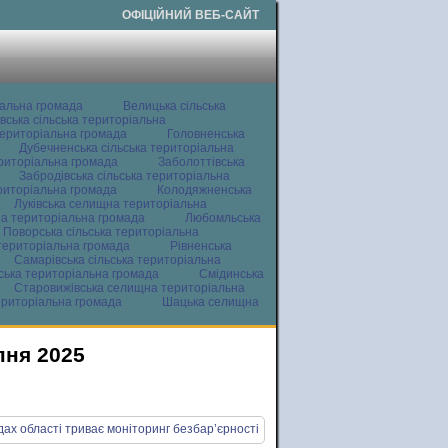
ОФІЦІЙНИЙ ВЕБ-САЙТ
іальна громада
Велицька сільська
вська сільська територіальна
ериторіальна громада
Головненська
Дубечненська сільська територіальна
ериторіальна громада
Заболоттівська
Забродівська сільська територіальна
ериторіальна громада
Колодяжненська
Луківська селищна територіальна
а територіальна громада
Любомльська
Поворська сільська територіальна
територіальна громада
Рівненська
Самарівська сільська територіальна
ьська територіальна громада
Смідинська
Старовижівська селищна територіальна
ериторіальна громада
Шацька селищна
пня 2025