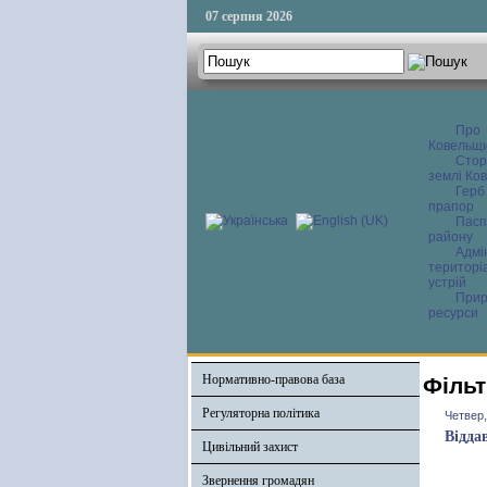
07 серпня 2026
Про
Ковельщ
Сторі
землі Ков
Герб
прапор
Пасп
району
Адмі
територі
устрій
Прир
ресурси
Нормативно-правова база
Фільт
Регуляторна політика
Четвер,
Відда
Цивільний захист
Звернення громадян