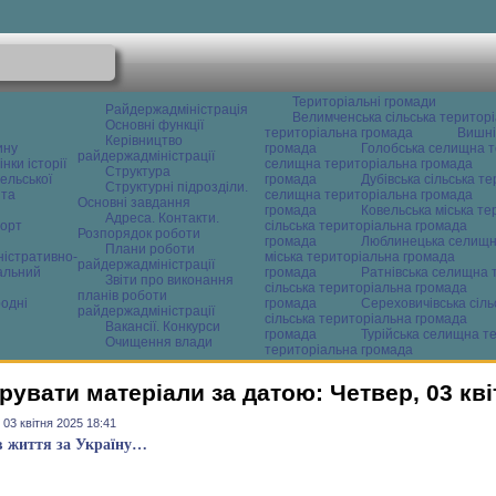
Територіальні громади
Райдержадміністрація
Велимченська сільська територ
Основні функції
територіальна громада
Вишні
Керівництво
ину
громада
Голобська селищна т
райдержадміністрації
нки історії
селищна територіальна громада
Структура
ельської
громада
Дубівська сільська т
Структурні підрозділи.
 та
селищна територіальна громада
Основні завдання
громада
Ковельська міська т
Адреса. Контакти.
орт
сільська територіальна громада
Розпорядок роботи
громада
Люблинецька селищн
Плани роботи
ністративно-
міська територіальна громада
райдержадміністрації
альний
громада
Ратнівська селищна 
Звіти про виконання
сільська територіальна громада
планів роботи
одні
громада
Сереховичівська сіл
райдержадміністрації
сільська територіальна громада
Вакансії. Конкурси
громада
Турійська селищна т
Очищення влади
територіальна громада
рувати матеріали за датою: Четвер, 03 кві
 03 квітня 2025 18:41
в життя за Україну…