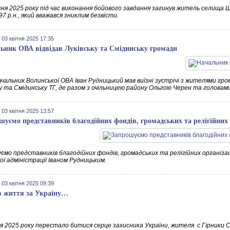
зня 2025 року під час виконання бойового завдання загинув житель сел
97 р.н., який вважався зниклим безвісти.
 03 квітня 2025 17:35
ьник ОВА відвідав Луківську та Смідинську громади
чальник Волинської ОВА Іван Рудницький мав виїзні зустрічі з жителями гром
у та Смідинську ТГ, де разом з очільницею району Ольгою Черен та головами
 03 квітня 2025 13:57
шуємо представників благодійних фондів, громадських та релігійних 
ємо представників благодійних фондів, громадських та релігійних організац
ї адміністрації Іваном Рудницьким.
 03 квітня 2025 09:39
в життя за Україну…
ня 2025 року перестало битися серце захисника України, жителя с.Гірник