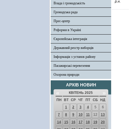
р.н.
Влада і громадськість
Громадська рада
Прес-центр
Реформи в Україні
Європейська інтеграція
Державний реєстр виборців
Інформація з установ району
Пасажирські перевезення
Охорона природи
АРХІВ НОВИН
«
»
КВІТЕНЬ 2025
ПН
ВТ
СР
ЧТ
ПТ
СБ
НД
1
2
3
4
5
6
7
8
9
10
11
12
13
14
15
16
17
18
19
20