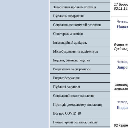
17 бере
Запобігання проявам корупції
02.11.19
Публічна інформація
Четвер,
Соціально-економічний розвиток
Начал
Спостережна комісія
Інвестиційний довідник
Вчора на
Луківськ
Містобудування та архітектура
Бюджет, фінанси, податки
Четвер,
Запро
Розрахунки за енергоносії
Енергозбереження
Запрошу
Публічні закупівлі
державно
Соціальний захист населення
Четвер,
Протидія домашньому насильству
Відда
Все про COVID-19
Гуманітарний розвиток району
02 квіт