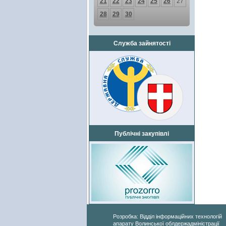
21
22
23
24
25
26
27
28
29
30
Служба зайнятості
Публічні закупівлі
Розробка: Відділ інформаційних технологій
апарату Волинської облдержадміністрації