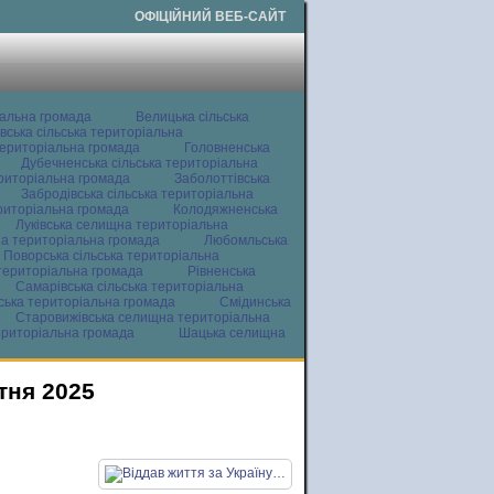
ОФІЦІЙНИЙ ВЕБ-САЙТ
іальна громада
Велицька сільська
вська сільська територіальна
ериторіальна громада
Головненська
Дубечненська сільська територіальна
ериторіальна громада
Заболоттівська
Забродівська сільська територіальна
ериторіальна громада
Колодяжненська
Луківська селищна територіальна
а територіальна громада
Любомльська
Поворська сільська територіальна
територіальна громада
Рівненська
Самарівська сільська територіальна
ьська територіальна громада
Смідинська
Старовижівська селищна територіальна
ериторіальна громада
Шацька селищна
тня 2025