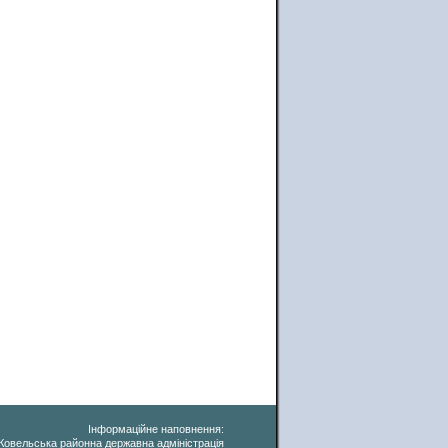
Інформаційне наповнення:
Ковельська районна державна адміністрація