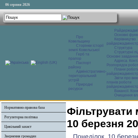
06 серпня 2026
Райдержадмі
Основні функ
Про
Керівництво
Ковельщину
райдержадміністр
Сторінки історії
Структура
землі Ковельської
Структурні пі
Герб та
Основні завдання
прапор
Адреса. Конт
Паспорт
Розпорядок робо
району
Плани робот
Адміністративно-
райдержадміністр
територіальний
Звіти про ви
устрій
планів роботи
Природні
райдержадміністр
ресурси
Вакансії. Кон
Очищення вл
Нормативно-правова база
Фільтрувати 
Регуляторна політика
10 березня 2
Цивільний захист
Понеділок, 10 берез
Звернення громадян