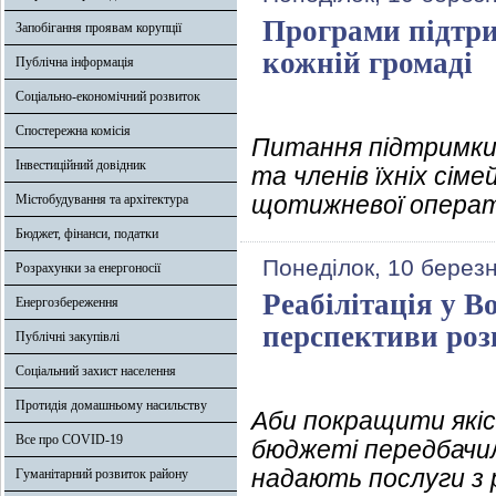
Програми підтри
Запобігання проявам корупції
кожній громаді
Публічна інформація
Соціально-економічний розвиток
Спостережна комісія
Питання підтримки 
Інвестиційний довідник
та членів їхніх сіме
щотижневої операти
Містобудування та архітектура
Бюджет, фінанси, податки
Понеділок, 10 берез
Розрахунки за енергоносії
Реабілітація у В
Енергозбереження
перспективи роз
Публічні закупівлі
Соціальний захист населення
Протидія домашньому насильству
Аби покращити якіст
Все про COVID-19
бюджеті передбачили
надають послуги з р
Гуманітарний розвиток району