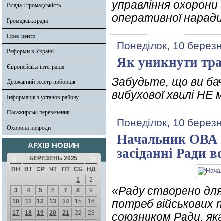
управління охорони
Влада і громадськість
оперативної нарад
Громадська рада
Прес-центр
Понеділок, 10 берез
Реформи в Україні
Як уникнути тра
Європейська інтеграція
Забудьте, що ви бач
Державний реєстр виборців
вибухової хвилі НЕ
Інформація з установ району
Пасажирські перевезення
Понеділок, 10 берез
Охорона природи
Начальник ОВА 
АРХІВ НОВИН
засіданні Ради в
«
»
БЕРЕЗЕНЬ 2025
ПН
ВТ
СР
ЧТ
ПТ
СБ
НД
1
2
«Раду створено для 
3
4
5
6
7
8
9
потреб військових т
10
11
12
13
14
15
16
17
18
19
20
21
22
23
союзником Ради, як