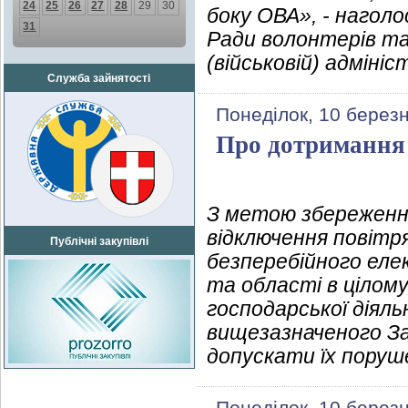
24
25
26
27
28
29
30
боку ОВА», - наголо
31
Ради волонтерів та 
(військовій) адмініс
Служба зайнятості
Понеділок, 10 берез
Про дотримання
З метою збереження
відключення повітр
Публічні закупівлі
безперебійного еле
та області в цілом
господарської діял
вищезазначеного За
допускати їх поруш