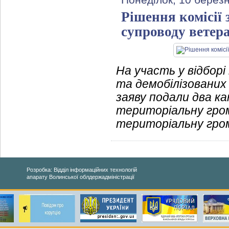
Понеділок, 10 березн
Рішення комісії 
супроводу ветера
На участь у відборі
та демобілізованих
заяву подали два к
територіальну гром
територіальну гро
Розробка: Відділ інформаційних технологій
апарату Волинської облдержадміністрації