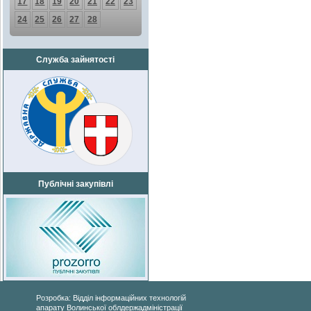
17
18
19
20
21
22
23
24
25
26
27
28
Служба зайнятості
Публічні закупівлі
Розробка: Відділ інформаційних технологій
апарату Волинської облдержадміністрації