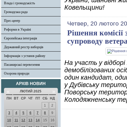
України, шановні жи
Влада і громадськість
Ковельщини!
Громадська рада
Прес-центр
Четвер, 20 лютого 2
Реформи в Україні
Рішення комісії 
Європейська інтеграція
супроводу ветера
Державний реєстр виборців
Інформація з установ району
На участь у відборі
Пасажирські перевезення
демобілізованих ос
Охорона природи
один кандидат, оди
АРХІВ НОВИН
у Дубівську терито
«
»
Поворську територ
ЛЮТИЙ 2025
Колодяжненську те
ПН
ВТ
СР
ЧТ
ПТ
СБ
НД
1
2
3
4
5
6
7
8
9
10
11
12
13
14
15
16