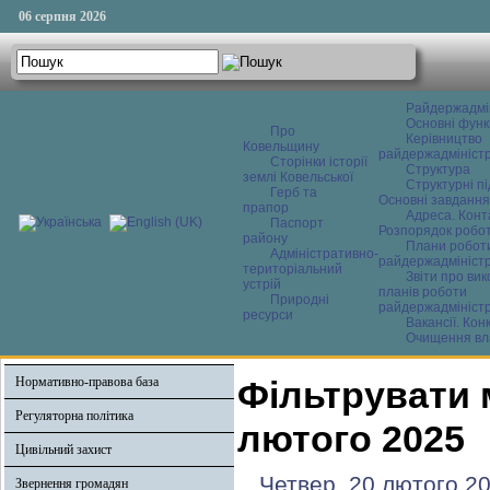
06 серпня 2026
Райдержадмі
Основні функ
Про
Керівництво
Ковельщину
райдержадміністр
Сторінки історії
Структура
землі Ковельської
Структурні пі
Герб та
Основні завдання
прапор
Адреса. Конт
Паспорт
Розпорядок робо
району
Плани робот
Адміністративно-
райдержадміністр
територіальний
Звіти про ви
устрій
планів роботи
Природні
райдержадміністр
ресурси
Вакансії. Кон
Очищення вл
Нормативно-правова база
Фільтрувати 
Регуляторна політика
лютого 2025
Цивільний захист
Четвер, 20 лютого 2
Звернення громадян