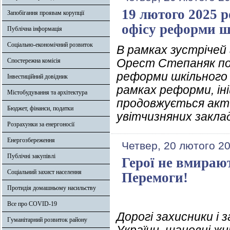
19 лютого 2025 
Запобігання проявам корупції
офісу реформи ш
Публічна інформація
Соціально-економічний розвиток
В рамках зустрічей
Орест Степаняк по
Спостережна комісія
реформи шкільного х
Інвестиційний довідник
рамках реформи, ін
Містобудування та архітектура
продовжується акти
Бюджет, фінанси, податки
увітчизняних закла
Розрахунки за енергоносії
Енергозбереження
Четвер, 20 лютого 20
Публічні закупівлі
Герої не вмираю
Соціальний захист населення
Перемоги!
Протидія домашньому насильству
Все про COVID-19
Дорогі захисники і 
Гуманітарний розвиток району