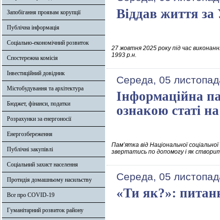
Віддав життя за
Запобігання проявам корупції
Публічна інформація
Соціально-економічний розвиток
27 жовтня 2025 року під час викон
1993 р.н.
Спостережна комісія
Інвестиційний довідник
Середа, 05 листопад
Містобудування та архітектура
Інформаційна па
Бюджет, фінанси, податки
ознакою статі на
Розрахунки за енергоносії
Енергозбереження
Пам’ятка від Національної соціальної
Публічні закупівлі
звертатись по допомогу і як створи
Соціальний захист населення
Середа, 05 листопад
Протидія домашньому насильству
«Ти як?»: питан
Все про COVID-19
Гуманітарний розвиток району