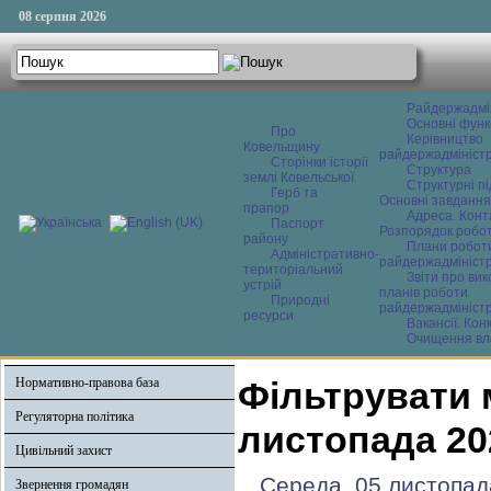
08 серпня 2026
Райдержадмі
Основні функ
Про
Керівництво
Ковельщину
райдержадміністр
Сторінки історії
Структура
землі Ковельської
Структурні пі
Герб та
Основні завдання
прапор
Адреса. Конт
Паспорт
Розпорядок робо
району
Плани робот
Адміністративно-
райдержадміністр
територіальний
Звіти про ви
устрій
планів роботи
Природні
райдержадміністр
ресурси
Вакансії. Кон
Очищення вл
Нормативно-правова база
Фільтрувати 
Регуляторна політика
листопада 20
Цивільний захист
Середа, 05 листопад
Звернення громадян