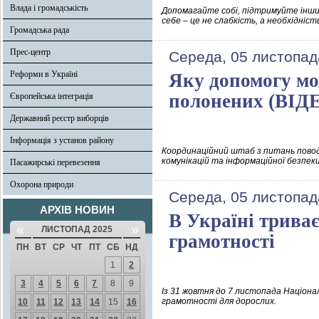
Влада і громадськість
Допомагайте собі, підтримуйте інши
себе – це не слабкість, а необхідніст
Громадська рада
Прес-центр
Середа, 05 листопад
Реформи в Україні
Яку допомогу мо
полонених (ВІД
Європейська інтеграція
Державний реєстр виборців
Інформація з установ району
Координаційний штаб з питань поводж
комунікацій та інформаційної безпеки
Пасажирські перевезення
Охорона природи
Середа, 05 листопад
АРХІВ НОВИН
В Україні триває
«
»
ЛИСТОПАД 2025
грамотності
ПН
ВТ
СР
ЧТ
ПТ
СБ
НД
1
2
3
4
5
6
7
8
9
Із 31 жовтня до 7 листопада Націона
грамотності для дорослих.
10
11
12
13
14
15
16