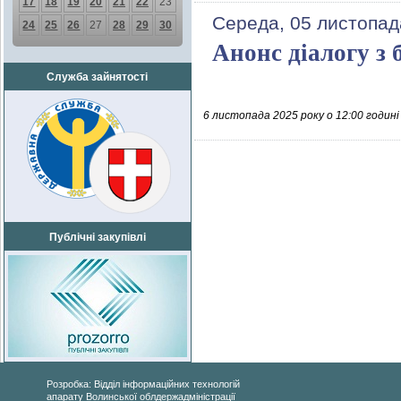
17
18
19
20
21
22
23
Середа, 05 листопад
24
25
26
27
28
29
30
Анонс діалогу з 
Служба зайнятості
6 листопада 2025 року о 12:00 годин
Публічні закупівлі
Розробка: Відділ інформаційних технологій
апарату Волинської облдержадміністрації