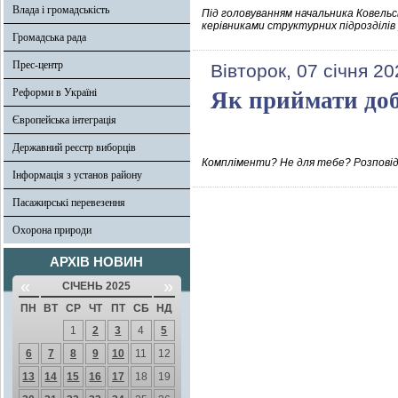
Влада і громадськість
Під головуванням начальника Ковельсь
керівниками структурних підрозділів
Громадська рада
Прес-центр
Вівторок, 07 січня 20
Реформи в Україні
Як приймати добр
Європейська інтеграція
Державний реєстр виборців
Компліменти? Не для тебе? Розповідає
Інформація з установ району
Пасажирські перевезення
Охорона природи
АРХІВ НОВИН
«
»
СІЧЕНЬ 2025
ПН
ВТ
СР
ЧТ
ПТ
СБ
НД
1
2
3
4
5
6
7
8
9
10
11
12
13
14
15
16
17
18
19