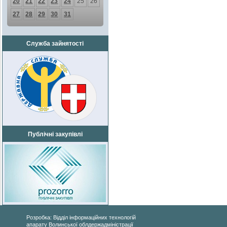
20
21
22
23
24
25
26
27
28
29
30
31
Служба зайнятості
Публічні закупівлі
Розробка: Відділ інформаційних технологій
апарату Волинської облдержадміністрації