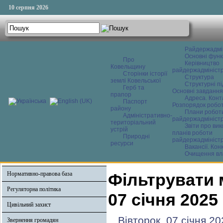
10 серпня 2026
Райдержадмі
Основні функ
Про
Керівництво
Ковельщину
райдержадміністр
Сторінки історії
Структура
землі Ковельської
Структурні пі
Герб та
Основні завдання
прапор
Адреса. Конт
Паспорт
Розпорядок робо
району
Плани робот
Адміністративно-
райдержадміністр
територіальний
Звіти про ви
устрій
планів роботи
Природні
райдержадміністр
ресурси
Вакансії. Кон
Очищення вл
Нормативно-правова база
Фільтрувати 
Регуляторна політика
07 січня 2025
Цивільний захист
Вівторок, 07 січня 20
Звернення громадян