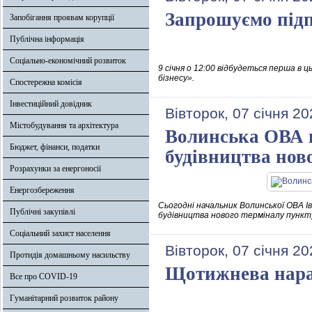
Запрошуємо підп
Запобігання проявам корупції
Публічна інформація
Соціально-економічний розвиток
9 січня о 12:00 відбудеться перша в 
бізнесу».
Спостережна комісія
Інвестиційний довідник
Вівторок, 07 січня 20
Містобудування та архітектура
Волинська ОВА п
Бюджет, фінанси, податки
будівництва но
Розрахунки за енергоносії
Енергозбереження
Сьогодні начальник Волинської ОВА Ів
Публічні закупівлі
будівництва нового терміналу пункт
Соціальний захист населення
Вівторок, 07 січня 20
Протидія домашньому насильству
Щотижнева нар
Все про COVID-19
Гуманітарний розвиток району