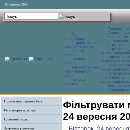
06 серпня 2026
Райдержадмі
Основні функ
Про
Керівництво
Ковельщину
райдержадміністр
Сторінки історії
Структура
землі Ковельської
Структурні пі
Герб та
Основні завдання
прапор
Адреса. Конт
Паспорт
Розпорядок робо
району
Плани робот
Адміністративно-
райдержадміністр
територіальний
Звіти про ви
устрій
планів роботи
Природні
райдержадміністр
ресурси
Вакансії. Кон
Очищення вл
Нормативно-правова база
Фільтрувати 
Регуляторна політика
24 вересня 2
Цивільний захист
Вівторок, 24 вересня
Звернення громадян