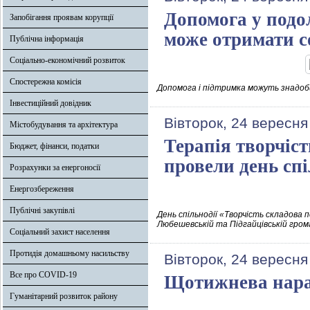
Допомога у подол
Запобігання проявам корупції
може отримати с
Публічна інформація
Соціально-економічний розвиток
Спостережна комісія
Допомога і підтримка можуть знадоби
Інвестиційний довідник
Вівторок, 24 вересня
Містобудування та архітектура
Терапія творчіст
Бюджет, фінанси, податки
провели день спі
Розрахунки за енергоносії
Енергозбереження
Публічні закупівлі
День спільнодії «Творчість складова п
Любешевській та Підгайцівській гром
Соціальний захист населення
Протидія домашньому насильству
Вівторок, 24 вересня
Все про COVID-19
Щотижнева нарад
Гуманітарний розвиток району