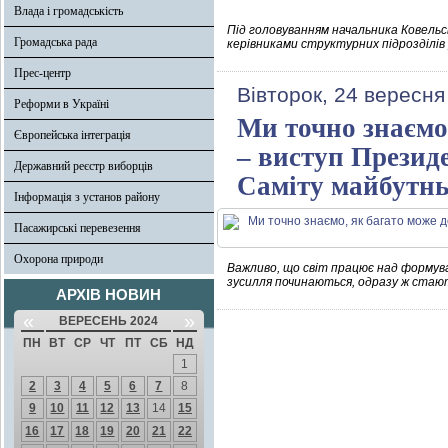
Влада і громадськість
Під головуванням начальника Ковельсь
Громадська рада
керівниками структурних підрозділів
Прес-центр
Вівторок, 24 вересня
Реформи в Україні
Ми точно знаємо,
Європейська інтеграція
– виступ Президе
Державний реєстр виборців
Саміту майбутнь
Інформація з установ району
Пасажирські перевезення
Охорона природи
Важливо, що світ працює над формув
зусилля починаються, одразу ж стают
АРХІВ НОВИН
«
»
ВЕРЕСЕНЬ 2024
ПН
ВТ
СР
ЧТ
ПТ
СБ
НД
1
2
3
4
5
6
7
8
9
10
11
12
13
14
15
16
17
18
19
20
21
22