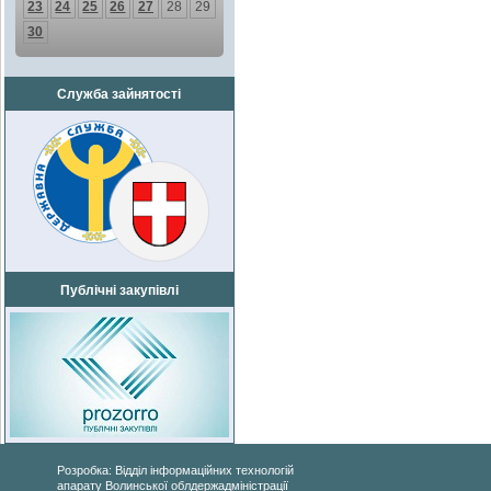
23
24
25
26
27
28
29
30
Служба зайнятості
Публічні закупівлі
Розробка: Відділ інформаційних технологій
апарату Волинської облдержадміністрації