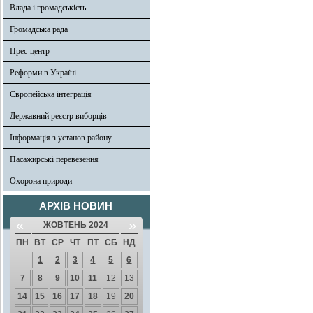
Влада і громадськість
Громадська рада
Прес-центр
Реформи в Україні
Європейська інтеграція
Державний реєстр виборців
Інформація з установ району
Пасажирські перевезення
Охорона природи
АРХІВ НОВИН
«
»
ЖОВТЕНЬ 2024
ПН
ВТ
СР
ЧТ
ПТ
СБ
НД
1
2
3
4
5
6
7
8
9
10
11
12
13
14
15
16
17
18
19
20