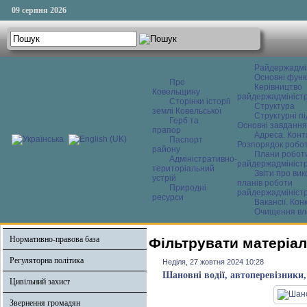
09 серпня 2026
Райдержадмі
Основні функ
Про
Керівництво
Ковельщину
райдержадміністр
Сторінки історії
Структура
землі Ковельської
Структурні пі
Герб та
Основні завдання
прапор
Адреса. Конт
Паспорт
Розпорядок робо
району
Плани робот
Адміністративно-
райдержадміністр
територіальний
Звіти про ви
устрій
планів роботи
Природні
райдержадміністр
ресурси
Вакансії. Кон
Очищення вл
Нормативно-правова база
Фільтрувати матеріал
Регуляторна політика
Неділя, 27 жовтня 2024 10:28
Шановні водії, автоперевізники
Цивільний захист
Звернення громадян