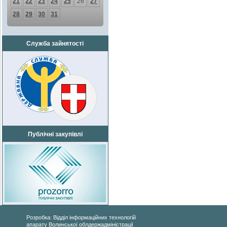
21
22
23
24
25
26
27
28
29
30
31
Служба зайнятості
Публічні закупівлі
Розробка: Відділ інформаційних технологій
апарату Волинської облдержадміністрації