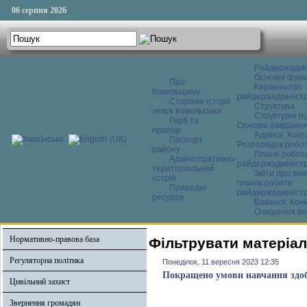
06 серпня 2026
Райдержадмі
Основні функ
Про
Керівництво
Ковельщину
райдержадміністр
Сторінки історії
Структура
землі Ковельської
Структурні пі
Герб та
Основні завдання
прапор
Адреса. Конт
Паспорт
Розпорядок робо
району
Плани робот
Адміністративно-
райдержадміністр
територіальний
Звіти про ви
устрій
планів роботи
Природні
райдержадміністр
ресурси
Вакансії. Кон
Очищення вл
Нормативно-правова база
Фільтрувати матеріал
Регуляторна політика
Понеділок, 11 вересня 2023 12:35
Покращено умови навчання здоб
Цивільний захист
Звернення громадян