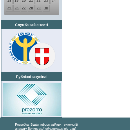
18
19
20
21
22
23
24
25
26
27
28
29
30
Служба зайнятості
Публічні закупівлі
Розробка: Відділ інформаційних технологій
апарату Волинської облдержадміністрації