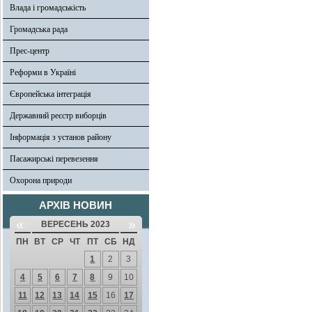
Влада і громадськість
Громадська рада
Прес-центр
Реформи в Україні
Європейська інтеграція
Державний реєстр виборців
Інформація з установ району
Пасажирські перевезення
Охорона природи
АРХІВ НОВИН
«
»
ВЕРЕСЕНЬ 2023
ПН
ВТ
СР
ЧТ
ПТ
СБ
НД
1
2
3
4
5
6
7
8
9
10
11
12
13
14
15
16
17