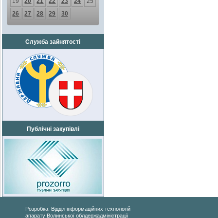
19
20
21
22
23
24
25
26
27
28
29
30
Служба зайнятості
Публічні закупівлі
Розробка: Відділ інформаційних технологій
апарату Волинської облдержадміністрації