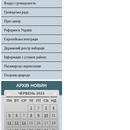
Влада і громадськість
Громадська рада
Прес-центр
Реформи в Україні
Європейська інтеграція
Державний реєстр виборців
Інформація з установ району
Пасажирські перевезення
Охорона природи
АРХІВ НОВИН
«
»
ЧЕРВЕНЬ 2023
ПН
ВТ
СР
ЧТ
ПТ
СБ
НД
1
2
3
4
5
6
7
8
9
10
11
12
13
14
15
16
17
18