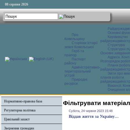
08 серпня 2026
Райдержадмі
Основні функ
Про
Керівництво
Ковельщину
райдержадміністр
Сторінки історії
Структура
землі Ковельської
Структурні пі
Герб та
Основні завдання
прапор
Адреса. Конт
Паспорт
Розпорядок робо
району
Плани робот
Адміністративно-
райдержадміністр
територіальний
Звіти про ви
устрій
планів роботи
Природні
райдержадміністр
ресурси
Вакансії. Кон
Очищення вл
Нормативно-правова база
Фільтрувати матеріал
Регуляторна політика
Субота, 24 червня 2023 15:48
Віддав життя за Україну…
Цивільний захист
Звернення громадян