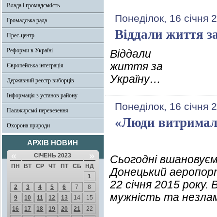
Влада і громадськість
Понеділок, 16 січня 
Громадська рада
Віддали життя з
Прес-центр
Реформи в Україні
Віддали
життя за
Європейська інтеграція
Україну…
Державний реєстр виборців
Інформація з установ району
Понеділок, 16 січня 
Пасажирські перевезення
«Люди витримали
Охорона природи
АРХІВ НОВИН
«
»
СІЧЕНЬ 2023
Сьогодні вшановуєм
ПН
ВТ
СР
ЧТ
ПТ
СБ
НД
Донецький аеропорт
1
22 січня 2015 року.
2
3
4
5
6
7
8
мужність та незлам
9
10
11
12
13
14
15
16
17
18
19
20
21
22