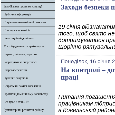
Заходи безпеки п
Запобігання проявам корупції
Публічна інформація
Соціально-економічний розвиток
19 січня відзначат
Спостережна комісія
того, щоб свято не
Інвестиційний довідник
дотримуватися прав
Щорічно рятувальни
Містобудування та архітектура
Бюджет, фінанси, податки
Понеділок, 16 січня 
Розрахунки за енергоносії
На контролі – д
Енергозбереження
праці
Публічні закупівлі
Соціальний захист населення
Протидія домашньому насильству
Питання погашення 
Все про COVID-19
працівникам підпри
в Ковельській район
Гуманітарний розвиток району