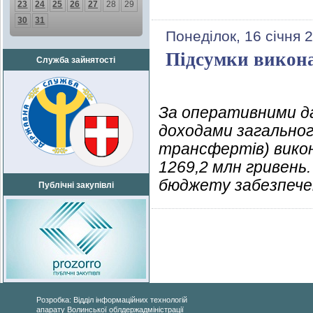
23
24
25
26
27
28
29
30
31
Понеділок, 16 січня 
Підсумки викона
Служба зайнятості
За оперативними да
доходами загально
трансфертів) викон
1269,2 млн гривень
бюджету забезпечено
Публічні закупівлі
Розробка: Відділ інформаційних технологій
апарату Волинської облдержадміністрації