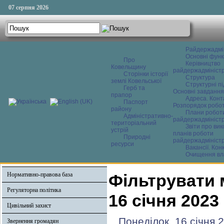
07 серпня 2026
Райдержадмі
Основні функ
Про
Керівництво
Ковельщину
райдержадміністр
Сторінки історії
Структура
землі Ковельської
Структурні пі
Герб та
Основні завдання
прапор
Адреса. Конт
Паспорт
Розпорядок робо
району
Плани робот
Адміністративно-
райдержадміністр
територіальний
Звіти про ви
устрій
планів роботи
Природні
райдержадміністр
ресурси
Вакансії. Кон
Очищення вл
Нормативно-правова база
Фільтрувати 
Регуляторна політика
16 січня 2023
Цивільний захист
Понеділок, 16 січня 
Звернення громадян