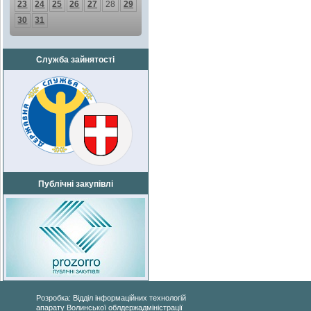
23
24
25
26
27
28
29
30
31
Служба зайнятості
Публічні закупівлі
Розробка: Відділ інформаційних технологій
апарату Волинської облдержадміністрації