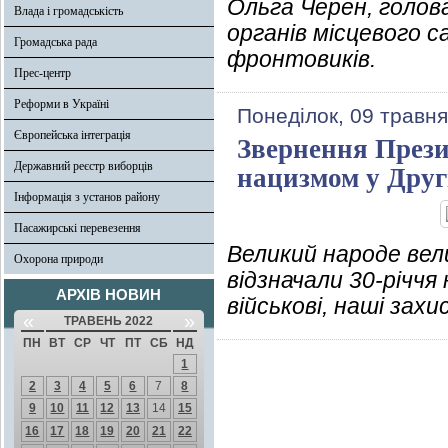
Ольга Черен, голова
Влада і громадськість
органів місцевого с
Громадська рада
фронтовиків.
Прес-центр
Реформи в Україні
Понеділок, 09 травня
Європейська інтеграція
Звернення Прези
Державний реєстр виборців
нацизмом у Другі
Інформація з установ району
Пасажирські перевезення
Великий народе вели
Охорона природи
відзначали 30-річч
АРХІВ НОВИН
військові, наші зах
«
»
ТРАВЕНЬ 2022
ПН
ВТ
СР
ЧТ
ПТ
СБ
НД
1
2
3
4
5
6
7
8
9
10
11
12
13
14
15
16
17
18
19
20
21
22