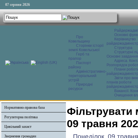
07 серпня 2026
Райдержадмі
Основні функ
Про
Керівництво
Ковельщину
райдержадміністр
Сторінки історії
Структура
землі Ковельської
Структурні пі
Герб та
Основні завдання
прапор
Адреса. Конт
Паспорт
Розпорядок робо
району
Плани робот
Адміністративно-
райдержадміністр
територіальний
Звіти про ви
устрій
планів роботи
Природні
райдержадміністр
ресурси
Вакансії. Кон
Очищення вл
Нормативно-правова база
Фільтрувати 
Регуляторна політика
09 травня 20
Цивільний захист
Понеділок, 09 травня
Звернення громадян