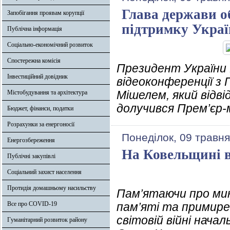
Глава держави о
Запобігання проявам корупції
підтримку Украї
Публічна інформація
Соціально-економічний розвиток
Спостережна комісія
Президент України 
Інвестиційний довідник
відеоконференції з
Мішелем, який відві
Містобудування та архітектура
долучився Прем’єр-
Бюджет, фінанси, податки
Розрахунки за енергоносії
Понеділок, 09 травня
Енергозбереження
На Ковельщині 
Публічні закупівлі
Соціальний захист населення
Протидія домашньому насильству
Пам’ятаючи про мин
Все про COVID-19
пам’яті та примирен
світовій війні начал
Гуманітарний розвиток району