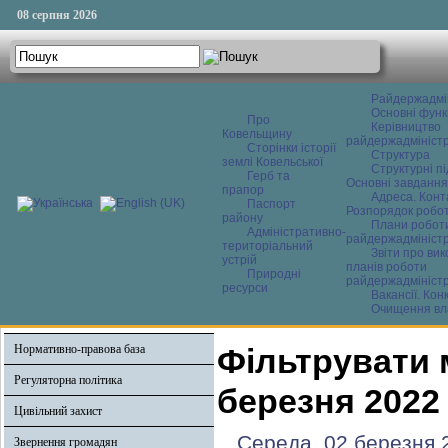
08 серпня 2026
Райдержадмі
Основні функ
Про
Керівництво
Ковельщину
райдержадміністр
Сторінки історії
Структура
землі Ковельської
Структурні пі
Герб та
Основні завдання
прапор
Адреса. Конт
Паспорт
Розпорядок робо
району
Плани робот
Адміністративно-
райдержадміністр
територіальний
Звіти про ви
устрій
планів роботи
Природні
райдержадміністр
ресурси
Вакансії. Кон
Очищення вл
Нормативно-правова база
Фільтрувати 
Регуляторна політика
березня 2022
Цивільний захист
Середа, 02 березня 
Звернення громадян