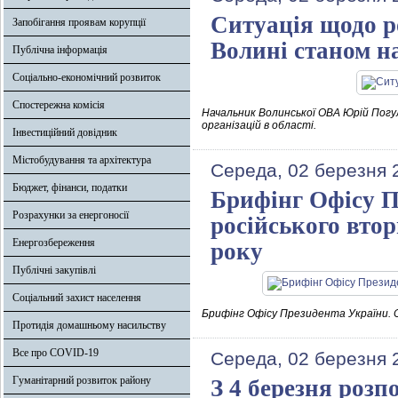
Ситуація щодо р
Запобігання проявам корупції
Волині станом на
Публічна інформація
Соціально-економічний розвиток
Спостережна комісія
Начальник Волинської ОВА Юрій Погул
організацій в області.
Інвестиційний довідник
Містобудування та архітектура
Середа, 02 березня 
Бюджет, фінанси, податки
Брифінг Офісу П
Розрахунки за енергоносії
російського втор
Енергозбереження
року
Публічні закупівлі
Соціальний захист населення
Брифінг Офісу Президента України. С
Протидія домашньому насильству
Все про COVID-19
Середа, 02 березня 
Гуманітарний розвиток району
З 4 березня розп