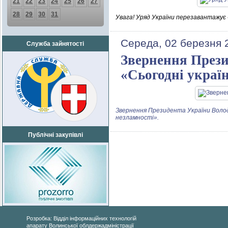
21
22
23
24
25
26
27
28
29
30
31
Увага! Уряд України перезавантажує 
Середа, 02 березня 
Служба зайнятості
Звернення Прези
«Сьогодні україн
Звернення Президента України Володи
незламності».
Публічні закупівлі
Розробка: Відділ інформаційних технологій
апарату Волинської облдержадміністрації