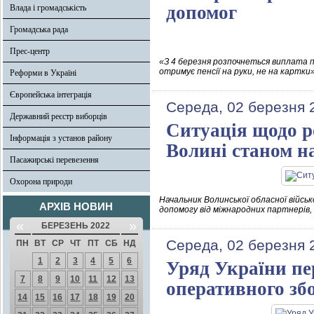
допомог
Влада і громадськість
Громадська рада
Прес-центр
«З 4 березня розпочнеться виплата п
отримує пенсії на руки, не на картки
Реформи в Україні
Європейська інтеграція
Середа, 02 березня 
Державний реєстр виборців
Ситуація щодо р
Інформація з установ району
Волині станом на
Пасажирські перевезення
Охорона природи
Начальник Волинської обласної військ
АРХІВ НОВИН
допомогу від міжнародних партнерів,
«
»
БЕРЕЗЕНЬ 2022
Середа, 02 березня 
ПН
ВТ
СР
ЧТ
ПТ
СБ
НД
1
2
3
4
5
6
Уряд України пе
7
8
9
10
11
12
13
оперативного зб
14
15
16
17
18
19
20